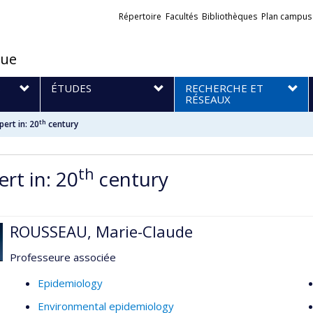
Liens
Répertoire
Facultés
Bibliothèques
Plan campus
externes
que
S
ÉTUDES
RECHERCHE ET
RÉSEAUX
th
pert in: 20
century
th
rt in: 20
century
ROUSSEAU, Marie-Claude
Professeure associée
Epidemiology
Environmental epidemiology