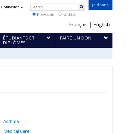
Rechercher
Je donne
Connexion
Search
This website
All UdeM
Choix
Français
English
de
ÉTUDIANTS ET
FAIRE UN DON
la
DIPLÔMÉS
langue
Asthma
Medical Care