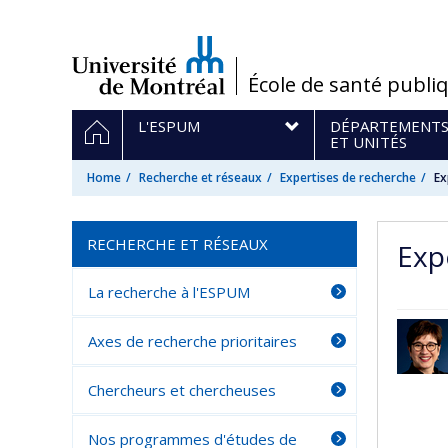
Passer
au
contenu
/
École de santé publi
Navigation
HOME
L'ESPUM
DÉPARTEMENT
principale
ET UNITÉS
Home
Recherche et réseaux
Expertises de recherche
Ex
RECHERCHE ET RÉSEAUX
Expe
La recherche à l'ESPUM
Axes de recherche prioritaires
Chercheurs et chercheuses
Nos programmes d'études de