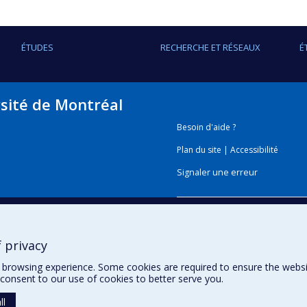
ÉTUDES
RECHERCHE ET RÉSEAUX
É
rsité de Montréal
Besoin d'aide ?
Plan du site
|
Accessibilité
Signaler une erreur
Boîte à outils
 privacy
Téléchargez les logos de l'E
browsing experience. Some cookies are required to ensure the website’
consent to our use of cookies to better serve you.
ll