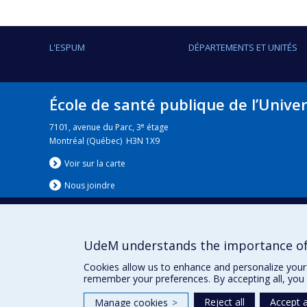
L'ESPUM
DÉPARTEMENTS ET UNITÉS
École de santé publique de l’Unive
e
7101, avenue du Parc, 3
étage
Montréal (Québec) H3N 1X9
Voir sur la carte
Nous jo
i
ndre
UdeM understands the importance of
Nouvelles
|
Événement
Cookies allow us to enhance and personalize your 
remember your preferences. By accepting all, you 
Reject all
Accept a
Manage cookies
>