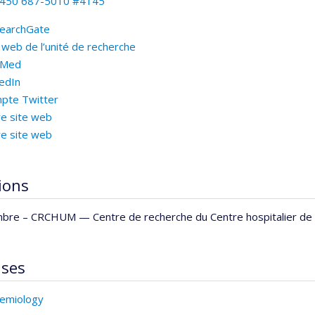
450 687-5010 #4145
earchGate
 web de l’unité de recherche
bMed
kedIn
pte Twitter
re site web
re site web
tions
bre –
CRCHUM — Centre de recherche du Centre hospitalier de l
ises
emiology