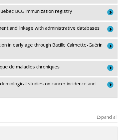
 les subventions de fonctionnement
zies
 Quebec BCG immunization registry
olas Schlecht
ment and linkage with administrative databases
 les subventions de fonctionnement
tion in early age through Bacille Calmette-Guérin
isque de maladies chroniques
idemiological studies on cancer incidence and
 les subventions de fonctionnement
 1
Expand all
31)