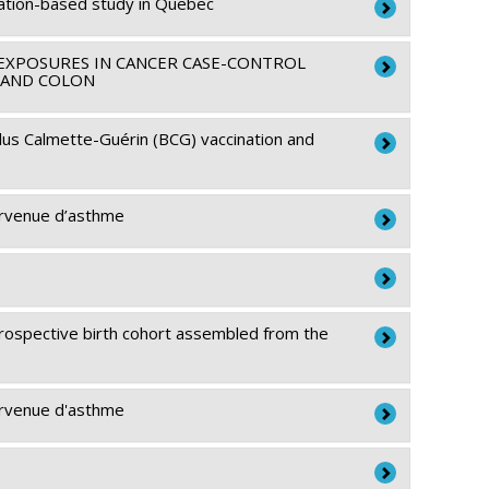
ulation-based study in Quebec
EXPOSURES IN CANCER CASE-CONTROL
Y AND COLON
Marie-Élise Parent
,
Christina Wolfson
llus Calmette-Guérin (BCG) vaccination and
ta Koushik
,
Jérôme Lavoué
,
Marie-Claude Rousseau
survenue d’asthme
zies
,
Mariam El-Zein
 les subventions de fonctionnement
etrospective birth cohort assembled from the
olas Schlecht
survenue d'asthme