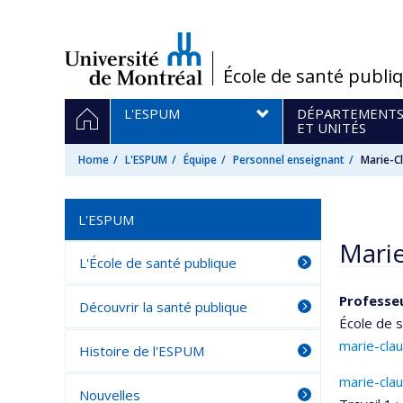
Passer
au
contenu
/
École de santé publi
Navigation
HOME
L'ESPUM
DÉPARTEMENT
principale
ET UNITÉS
Home
L'ESPUM
Équipe
Personnel enseignant
Marie-C
L'ESPUM
Mari
L'École de santé publique
Professe
Découvrir la santé publique
École de 
marie-cla
Histoire de l'ESPUM
marie-cla
Nouvelles
Courri