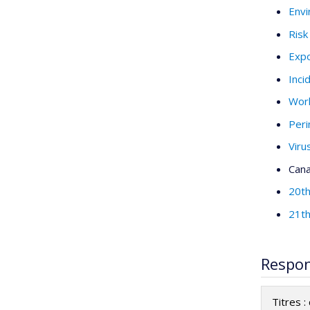
Env
Ris
Exp
Inci
Wor
Peri
Viru
Can
20th
21th
Respon
Titres 