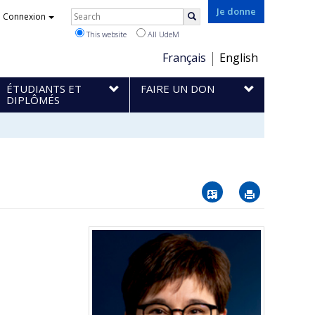
Rechercher
Je donne
Connexion
Search
This website
All UdeM
Choix
Français
English
de
ÉTUDIANTS ET
FAIRE UN DON
la
DIPLÔMÉS
langue
Vcard
Imprimer