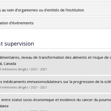
s au sein d’organismes ou d’entités de l’institution
ation d’événements
t supervision
 alimentaires, niveau de transformation des aliments et risque de
l, Canada
t mémoires dirigés / 2021 - 2021
te :
Trudeau, Karine
es médicaments immunomodulateurs sur la progression de la scléro
Doctoral
t mémoires dirigés / 2021 - 2021
Ph. D.
te :
Mésidor, Miceline
rs le document dans Papyrus
n entre statut socio-économique et incidence du cancer du poum
Doctoral
laise