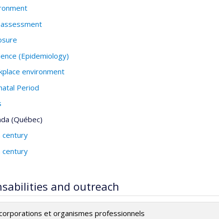
ironment
k assessment
osure
dence (Epidemiology)
kplace environment
natal Period
s
ada (Québec)
 century
 century
sabilities and outreach
: corporations et organismes professionnels