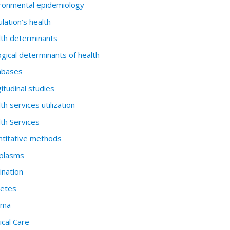
ronmental epidemiology
lation’s health
th determinants
ogical determinants of health
abases
itudinal studies
th services utilization
th Services
titative methods
plasms
ination
betes
hma
cal Care