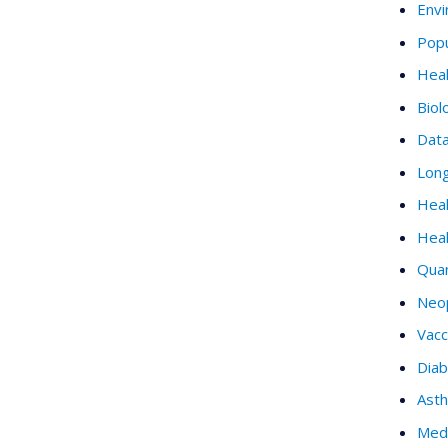
Envi
Popu
Heal
Biol
Dat
Long
Heal
Heal
Quan
Neo
Vacc
Dia
Ast
Medi