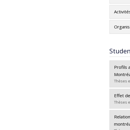
Activité
Organis
Studen
Profils
Montréa
Thèses e
Gradua
Effet d
Cycle :
Thèses e
Grade :
Gradua
Lien ve
Relatio
Cycle :
montréa