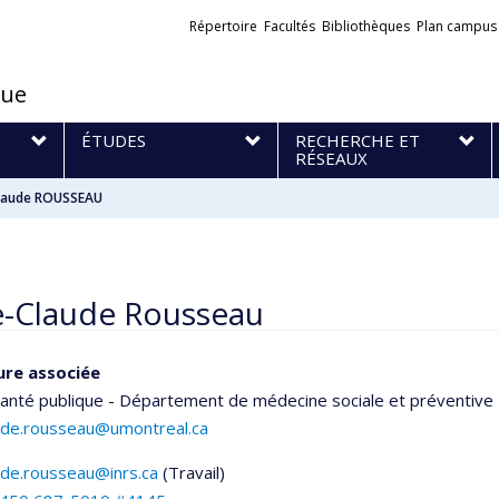
Liens
Répertoire
Facultés
Bibliothèques
Plan campus
externes
que
S
ÉTUDES
RECHERCHE ET
RÉSEAUX
laude ROUSSEAU
e-Claude Rousseau
ure associée
santé publique - Département de médecine sociale et préventive
ude.rousseau@umontreal.ca
ude.rousseau@inrs.ca
(Travail)
els