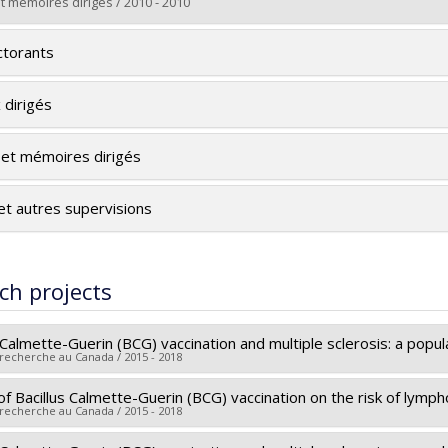
Ph. D.
t mémoires dirigés / 2010 - 2010
rs le document dans Papyrus
te :
Matukala Nkosi, Thomas
torants
Doctoral
Ph. D.
 dirigés
rs le document dans Papyrus
et mémoires dirigés
et autres supervisions
ch projects
s Calmette-Guerin (BCG) vaccination and multiple sclerosis: a pop
 recherche au Canada / 2015 - 2018
of Bacillus Calmette-Guerin (BCG) vaccination on the risk of lymp
searcher :
Marie-Claude Rousseau
 recherche au Canada / 2015 - 2018
archers :
Andrea Benedetti
,
Marie-Élise Parent
,
Christina Wolfs