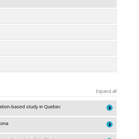
Expand all
ulation-based study in Quebec
homa
on