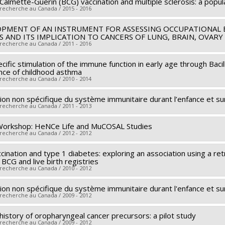
 sources:
Société canadienne de la sclérose en plaques
s Calmette-Guerin (BCG) vaccination and multiple sclerosis: a pop
searcher :
Marie-Claude Rousseau
 recherche au Canada / 2015 - 2016
rograms:
PVXX1876-Subvention de recherche
archers :
Andrea Benedetti
,
Marie-Élise Parent
 sources:
(16631)Société canadienne du cancer (16631)
PMENT OF AN INSTRUMENT FOR ASSESSING OCCUPATIONAL 
searcher :
Marie-Claude Rousseau
S AND ITS IMPLICATION TO CANCERS OF LUNG, BRAIN, OVAR
rograms:
archers :
Pierre Duquette
,
Nathalie Arbour
,
Andrea Benedetti
,
 recherche au Canada / 2011 - 2016
 sources:
IRSC/Instituts de recherche en santé du Canada
cific stimulation of the immune function in early age through Baci
searcher :
Jack Siemiatycki
rograms:
PVXXXXXX-Subvention de fonctionnement transitoire
nce of childhood asthma
archers :
Fred Saad
,
Elham Emami
,
Igor Karp
,
Yan Kestens
,
Ani
 recherche au Canada / 2010 - 2014
 Abrahamowicz
,
Michael Pollak
,
Bruce Case
tion non spécifique du système immunitaire durant l’enfance et 
searcher :
Marie-Claude Rousseau
 sources:
SRC/Société de recherche sur le cancer
 recherche au Canada / 2011 - 2013
archers :
Andrea Benedetti
,
Marie-Élise Parent
,
Richard Ian Men
rograms:
 sources:
IRSC/Instituts de recherche en santé du Canada
 Workshop: HeNCe Life and MuCOSAL Studies
searcher :
Marie-Claude Rousseau
 recherche au Canada / 2012 - 2012
rograms:
PVXX5647-(MOP) Subvention de fonctionnement incluant
 sources:
Institut de la statistique du Québec
matiques (général)
rograms:
cination and type 1 diabetes: exploring an association using a r
searcher :
Belinda Nicolau
,
Marie-Claude Rousseau
BCG and live birth registries
archers :
François Coutlée
,
Éduardo LF Franco
,
Paul J Allison
,
Nic
 recherche au Canada / 2010 - 2012
 sources:
IRSC/Instituts de recherche en santé du Canada
tion non spécifique du système immunitaire durant l'enfance et 
searcher :
Marie-Claude Rousseau
rograms:
PVXXXXXX-Activités de dissémination
 recherche au Canada / 2009 - 2012
archers :
Laurent Legault
,
Marie-Élise Parent
,
Mariam El-Zein
 sources:
IRSC/Instituts de recherche en santé du Canada
history of oropharyngeal cancer precursors: a pilot study
searcher :
Marie-Claude Rousseau
 recherche au Canada / 2009 - 2012