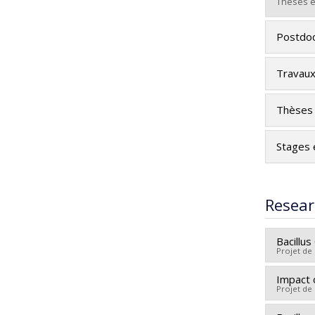
Grade :
Thèses e
Lien ve
Gradua
Postdoc
Cycle :
Grade :
Travaux
Lien ve
Thèses 
Stages 
Resear
Bacillu
Projet de
Impact 
Lead re
Projet de
Co-rese