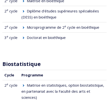
2
cycle
Maîtrise en bioéthique
e
2
cycle
Diplôme d'études supérieures spécialisées
(DESS) en bioéthique
e
e
2
cycle
Microprogramme de 2
cycle en bioéthique
e
3
cycle
Doctorat en bioéthique
Biostatistique
Cycle
Programme
e
2
cycle
Maitrise en statistiques, option biostatistique
,
en partenariat avec la Faculté des arts et
sciences)