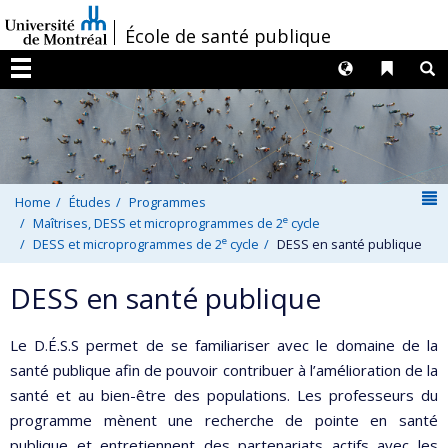
Passer
/
École de santé publique
au
contenu
Langues
Liens 
R
Menu
N
Home
Études
Programmes
e
Maîtrises, DESS et microprogrammes de 2
cycle
e
DESS et microprogrammes de 2
cycle
DESS en santé publique
DESS en santé publique
Le D.É.S.S permet de se familiariser avec le domaine de la
santé publique afin de pouvoir contribuer à l’amélioration de la
santé et au bien-être des populations. Les professeurs du
programme mènent une recherche de pointe en santé
publique et entretiennent des partenariats actifs avec les