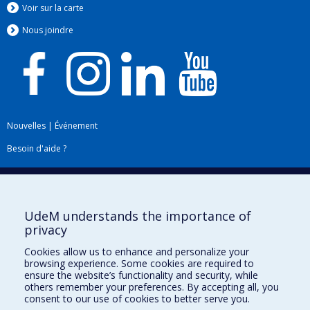
Voir sur la carte
Nous jo
i
ndre
Nouvelles
|
Événement
Besoin d'aide ?
Plan du site
|
Accessibilité
Signaler une erreur
UdeM understands the importance of
privacy
Boîte à outils
Cookies allow us to enhance and personalize your
browsing experience. Some cookies are required to
Téléchargez les logos de l'ESPUM
ensure the website’s functionality and security, while
others remember your preferences. By accepting all, you
consent to our use of cookies to better serve you.