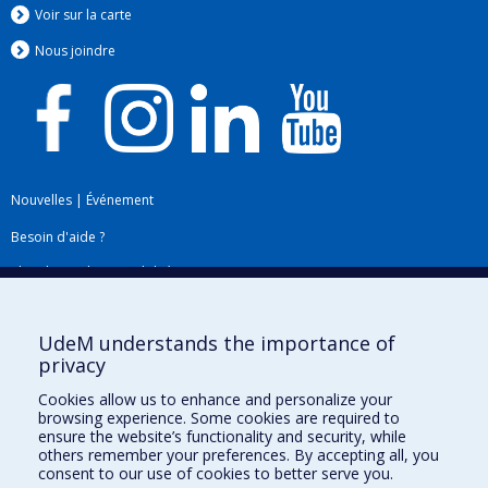
Voir sur la carte
Nous jo
i
ndre
Nouvelles
|
Événement
Besoin d'aide ?
Plan du site
|
Accessibilité
Signaler une erreur
UdeM understands the importance of
privacy
Boîte à outils
Cookies allow us to enhance and personalize your
browsing experience. Some cookies are required to
Téléchargez les logos de l'ESPUM
ensure the website’s functionality and security, while
others remember your preferences. By accepting all, you
consent to our use of cookies to better serve you.