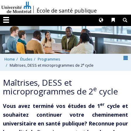
Passer
/
École de santé publique
au
contenu
Langues
Liens 
R
Menu
N
Home
Études
Programmes
e
Maîtrises, DESS et microprogrammes de 2
cycle
Maîtrises, DESS et
e
microprogrammes de 2
cycle
er
Vous avez terminé vos études de 1
cycle et
souhaitez continuer votre cheminement
universitaire en santé publique? Reconnue pour