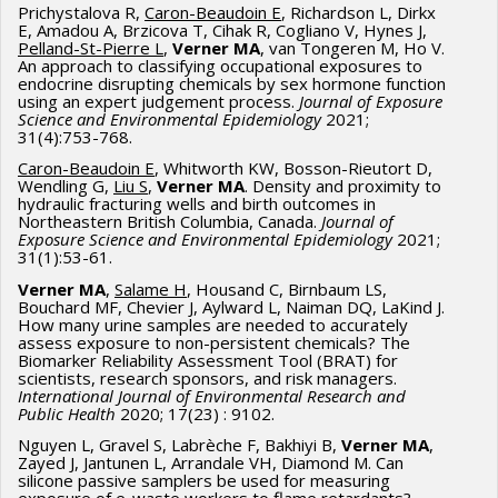
Prichystalova R,
Caron-Beaudoin E
, Richardson L, Dirkx
E, Amadou A, Brzicova T, Cihak R, Cogliano V, Hynes J,
Pelland-St-Pierre L
,
Verner MA
, van Tongeren M, Ho V.
An approach to classifying occupational exposures to
endocrine disrupting chemicals by sex hormone function
using an expert judgement process.
Journal of Exposure
Science and Environmental Epidemiology
2021;
31(4):753-768.
Caron-Beaudoin E
, Whitworth KW, Bosson-Rieutort D,
Wendling G,
Liu S
,
Verner MA
. Density and proximity to
hydraulic fracturing wells and birth outcomes in
Northeastern British Columbia, Canada.
Journal of
Exposure Science and Environmental Epidemiology
2021;
31(1):53-61.
Verner MA
,
Salame H
, Housand C, Birnbaum LS,
Bouchard MF, Chevier J, Aylward L, Naiman DQ, LaKind J.
How many urine samples are needed to accurately
assess exposure to non-persistent chemicals? The
Biomarker Reliability Assessment Tool (BRAT) for
scientists, research sponsors, and risk managers.
International Journal of Environmental Research and
Public Health
2020; 17(23) : 9102.
Nguyen L, Gravel S, Labrèche F, Bakhiyi B,
Verner MA
,
Zayed J, Jantunen L, Arrandale VH, Diamond M. Can
silicone passive samplers be used for measuring