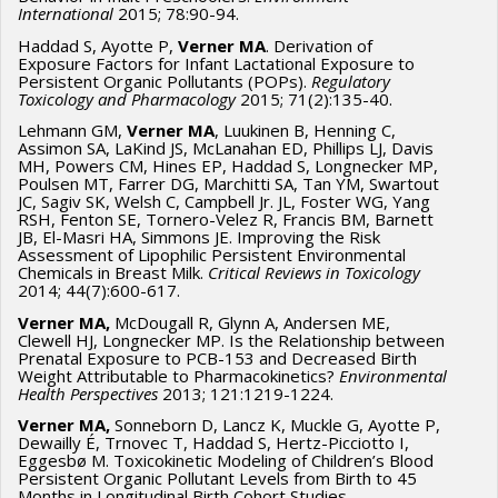
International
2015; 78:90-94.
Haddad S, Ayotte P,
Verner MA
. Derivation of
Exposure Factors for Infant Lactational Exposure to
Persistent Organic Pollutants (POPs).
Regulatory
Toxicology and Pharmacology
2015; 71(2):135-40.
Lehmann GM,
Verner MA
, Luukinen B, Henning C,
Assimon SA, LaKind JS, McLanahan ED, Phillips LJ, Davis
MH, Powers CM, Hines EP, Haddad S, Longnecker MP,
Poulsen MT, Farrer DG, Marchitti SA, Tan YM, Swartout
JC, Sagiv SK, Welsh C, Campbell Jr. JL, Foster WG, Yang
RSH, Fenton SE, Tornero-Velez R, Francis BM, Barnett
JB, El-Masri HA, Simmons JE. Improving the Risk
Assessment of Lipophilic Persistent Environmental
Chemicals in Breast Milk.
Critical Reviews in Toxicology
2014; 44(7):600-617.
Verner MA,
McDougall R, Glynn A, Andersen ME,
Clewell HJ, Longnecker MP. Is the Relationship between
Prenatal Exposure to PCB-153 and Decreased Birth
Weight Attributable to Pharmacokinetics?
Environmental
Health Perspectives
2013; 121:1219-1224.
Verner MA,
Sonneborn D, Lancz K, Muckle G, Ayotte P,
Dewailly É, Trnovec T, Haddad S, Hertz-Picciotto I,
Eggesbø M. Toxicokinetic Modeling of Children’s Blood
Persistent Organic Pollutant Levels from Birth to 45
Months in Longitudinal Birth Cohort Studies.