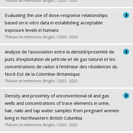
Lien vers le document dans Papyrus
Thèses et mémoires dirigés / 2025 - 2025
Graduate :
Faye, Christian Diene
Evaluating the use of dose-response relationships
Cycle :
Master's
based on in vitro data in establishing acceptable
Grade :
M. Sc.
exposure levels in humans
Lien vers le document dans Papyrus
Thèses et mémoires dirigés / 2024 - 2024
Graduate :
Bloch, Sherri
Analyse de l’association entre la densité/proximité de
Cycle :
Doctoral
puits d’exploitation de pétrole et de gaz naturel et les
Grade :
Ph. D.
concentrations de radon à l’intérieur des résidences du
Lien vers le document dans Papyrus
Nord-Est de la Colombie-Britannique
Thèses et mémoires dirigés / 2023 - 2023
Graduate :
Bourdet, Emmanuel
Density and proximity of unconventional oil and gas
Cycle :
Master's
wells and concentrations of trace elements in urine,
Grade :
M. Sc.
hair, nails and tap water samples from pregnant women
Lien vers le document dans Papyrus
living in Northeastern British Columbia
Thèses et mémoires dirigés / 2023 - 2023