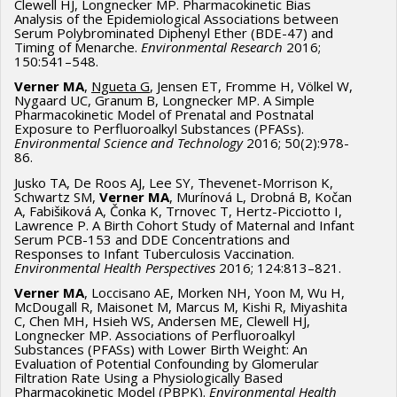
Clewell HJ, Longnecker MP. Pharmacokinetic Bias
Analysis of the Epidemiological Associations between
Serum Polybrominated Diphenyl Ether (BDE-47) and
Timing of Menarche.
Environmental Research
2016;
150:541–548.
Verner MA
,
Ngueta G
, Jensen ET, Fromme H, Völkel W,
Nygaard UC, Granum B, Longnecker MP. A Simple
Pharmacokinetic Model of Prenatal and Postnatal
Exposure to Perfluoroalkyl Substances (PFASs).
Environmental Science and Technology
2016; 50(2):978-
86.
Jusko TA, De Roos AJ, Lee SY, Thevenet-Morrison K,
Schwartz SM,
Verner MA
, Murínová L, Drobná B, Kočan
A, Fabišiková A, Čonka K, Trnovec T, Hertz-Picciotto I,
Lawrence P. A Birth Cohort Study of Maternal and Infant
Serum PCB-153 and DDE Concentrations and
Responses to Infant Tuberculosis Vaccination.
Environmental Health Perspectives
2016; 124:813–821.
Verner MA
, Loccisano AE, Morken NH, Yoon M, Wu H,
McDougall R, Maisonet M, Marcus M, Kishi R, Miyashita
C, Chen MH, Hsieh WS, Andersen ME, Clewell HJ,
Longnecker MP. Associations of Perfluoroalkyl
Substances (PFASs) with Lower Birth Weight: An
Evaluation of Potential Confounding by Glomerular
Filtration Rate Using a Physiologically Based
Pharmacokinetic Model (PBPK).
Environmental Health