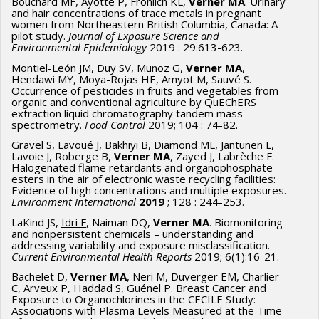
Bouchard MF, Ayotte P, Frohlich KL,
Verner MA
. Urinary
and hair concentrations of trace metals in pregnant
women from Northeastern British Columbia, Canada: A
pilot study.
Journal of Exposure Science and
Environmental Epidemiology
2019 : 29:613-623.
Montiel-León JM, Duy SV, Munoz G,
Verner MA
,
Hendawi MY, Moya-Rojas HE, Amyot M, Sauvé S.
Occurrence of pesticides in fruits and vegetables from
organic and conventional agriculture by QuEChERS
extraction liquid chromatography tandem mass
spectrometry.
Food Control
2019; 104 : 74-82.
Gravel S, Lavoué J, Bakhiyi B, Diamond ML, Jantunen L,
Lavoie J, Roberge B,
Verner MA
, Zayed J, Labrèche F.
Halogenated flame retardants and organophosphate
esters in the air of electronic waste recycling facilities:
Evidence of high concentrations and multiple exposures.
Environment International
2019
; 128 : 244-253.
LaKind JS,
Idri F
, Naiman DQ,
Verner MA
. Biomonitoring
and nonpersistent chemicals – understanding and
addressing variability and exposure misclassification.
Current Environmental Health Reports
2019; 6(1):16-21.
Bachelet D,
Verner MA
, Neri M, Duverger EM, Charlier
C, Arveux P, Haddad S, Guénel P. Breast Cancer and
Exposure to Organochlorines in the CECILE Study:
Associations with Plasma Levels Measured at the Time