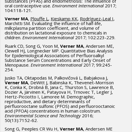
substances (PFAS) and endometriosis: The influence of
oral contraceptive use.
Environment International
2017;
104:118-121.
Verner MA
,
Plouffe L
,
Kieskamp KK
,
Rodríguez-Leal I
,
Marchitti SM. Evaluating the influence of half-life,
milk:plasma partition coefficient, and volume of
distribution on lactational exposure to chemicals in
children.
Environment International
2017; 102:223-229.
Ruark CD, Song G, Yoon M,
Verner MA
, Andersen ME,
Clewell HJ, Longnecker MP. Quantitative Bias Analysis
for Epidemiological Associations of Perfluoroalkyl
Substance Serum Concentrations and Early Onset of
Menopause.
Environment International
2017; 99:245-
254.
Jusko TA, Oktapodas M, Palkovičová L, Babjakova J,
Verner MA
, DeWitt J, Babinska K, Thevenet-Morrison
K, Conka K, Drobná B, Jana C, Thurston S, Lawrence B,
Dozier A, Järvinen K, Patayova H, Trnovec T, Legler J,
Hertz-Picciotto I, Lamoree M. Demographic,
reproductive, and dietary determinants of
perfluorooctane sulfonic (PFOS) and perfluorooctanoic
acid (PFOA) concentrations in human colostrum.
Environmental Science and Technology
2016;
50(13):7152-62.
Song G, Peeples CR Wu H,
Verner MA
, Andersen ME