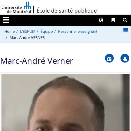
Passer
/
École de santé publique
au
contenu
Langues
Liens 
R
Menu
N
Home
L'ESPUM
Équipe
Personnel enseignant
Marc-André VERNER
Vcard
Marc-André Verner