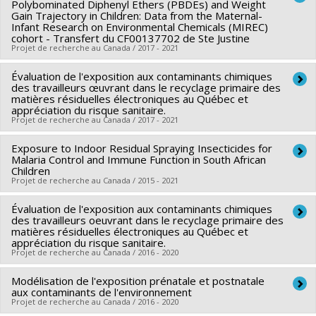
Grant programs:
Polybominated Diphenyl Ethers (PBDEs) and Weight
PVXXXXXX-Fonds Nouvelles frontières en
Co-researchers :
Maryse Bouchard
,
Charu Chandrasekera
Gain Trajectory in Children: Data from the Maternal-
recherche - Exploration
Infant Research on Environmental Chemicals (MIREC)
Funding sources:
SPIIE/Secrétariat des programmes
cohort - Transfert du CF00137702 de Ste Justine
interorganismes à l’intention des établissements
Projet de recherche au Canada / 2017 - 2021
Grant programs:
PVXXXXXX-Fonds Nouvelles frontières en
Évaluation de l'exposition aux contaminants chimiques
Lead researcher :
Maryse Bouchard
recherche - Exploration
des travailleurs œuvrant dans le recyclage primaire des
Co-researchers :
Marc-André Verner
,
William Fraser
,
Tye
matières résiduelles électroniques au Québec et
appréciation du risque sanitaire.
Arbuckle
,
Gina Muckle
,
Linda Dodds
Projet de recherche au Canada / 2017 - 2021
Funding sources:
IRSC/Instituts de recherche en santé du
Canada
Exposure to Indoor Residual Spraying Insecticides for
Lead researcher :
Joseph Zayed
Malaria Control and Immune Function in South African
Grant programs:
PVXX5647-(MOP) Subvention de
Co-researchers :
Jérôme Lavoué
,
Marc-André Verner
,
Children
Projet de recherche au Canada / 2015 - 2021
fonctionnement incluant les subventions de fonctionnement
Brigitte Roberge
,
Jacques Lavoie
,
France Labreche
,
Sylvie
programmatiques (général)
Gravel
,
Daniel Coté
,
Sabrina Gravel
Évaluation de l'exposition aux contaminants chimiques
Lead researcher :
Jonathan Chevrier
Funding sources:
des travailleurs oeuvrant dans le recyclage primaire des
IRSST/Institut de recherche Robert-Sauvé
Co-researchers :
Marc-André Verner
matières résiduelles électroniques au Québec et
en santé et en sécurité du travail
appréciation du risque sanitaire.
Funding sources:
IRSC/Instituts de recherche en santé du
Projet de recherche au Canada / 2016 - 2020
Grant programs:
PVXXXXXX-Programme de recherche
Canada
Grant programs:
Modélisation de l'exposition prénatale et postnatale
Lead researcher :
Sylvie Gravel
aux contaminants de l'environnement
Co-researchers :
Joseph Zayed
,
Jérôme Lavoué
,
Marc-
Projet de recherche au Canada / 2016 - 2020