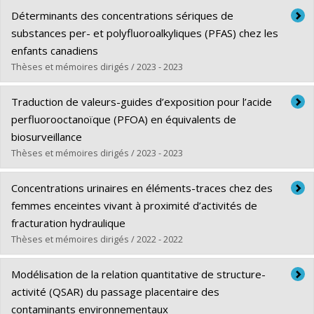
Graduate :
Gasparyan, Lilit
Déterminants des concentrations sériques de
Cycle :
Master's
substances per- et polyfluoroalkyliques (PFAS) chez les
Grade :
M.A.
enfants canadiens
Lien vers le document dans Papyrus
Thèses et mémoires dirigés / 2023 - 2023
Graduate :
Al Kassem, Hala
Traduction de valeurs-guides d’exposition pour l’acide
Cycle :
Master's
perfluorooctanoïque (PFOA) en équivalents de
Grade :
M. Sc.
biosurveillance
Lien vers le document dans Papyrus
Thèses et mémoires dirigés / 2023 - 2023
Graduate :
Tewfik, Ernest-Louli
Concentrations urinaires en éléments-traces chez des
Cycle :
Master's
femmes enceintes vivant à proximité d’activités de
Grade :
M. Sc.
fracturation hydraulique
Lien vers le document dans Papyrus
Thèses et mémoires dirigés / 2022 - 2022
Graduate :
Claustre, Lucie
Modélisation de la relation quantitative de structure-
Cycle :
Master's
activité (QSAR) du passage placentaire des
Grade :
M. Sc.
contaminants environnementaux