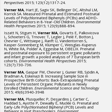
Perspectives
2015; 123(12):1317-24.
Verner MA
, Hart JE, Sagiv SK, Bellinger DC, Altshul LM,
Korrick SA. Measured Prenatal and Estimated Postnatal
Levels of Polychlorinated Biphenyls (PCBs) and ADHD-
Related Behaviors in 8-Year-Old Children.
Environmental
Health Perspectives
2015; 123(9):888-894.
Iszatt N, Stigum H,
Verner MA
, Govarts E, Palkovicova
L, Schoeters G, Trnovec T, Legler J, Pelé F, Botton J,
Chevrier C, Wittsiepe J, Ranft U, Vandentorren S,
Kasper-Sonnenberg M, Klümper C, Weisglas-Kuperus
N, White RA, Polder A, Eggesbø M, OBELIX. Prenatal
and postnatal exposure to persistent organic pollutants
and infant growth: a pooled analysis of 7 European birth
cohorts.
Environmental Health Perspectives
2015;
123(7):730-736.
Verner MA
, Gaspar FW, Chevrier J, Gunier RB, Sjödin A,
Bradman A, Eskenazi B. Increasing Sample Size in
Prospective Birth Cohorts: Back-Extrapolating Prenatal
Levels of Persistent Organic Pollutants in Newly
Enrolled Children.
Environmental Science and Technology
2015; 49(6):3940-3948
Verner MA
, Plusquellec P, Desjardins J, Cartier C,
Haddad S, Ayotte P, Dewailly É, Muckle G. Prenatal and
Early-Life Polychlorinated Biphenyl (PCB) Levels and
Behavior in Inuit Preschoolers.
Environment