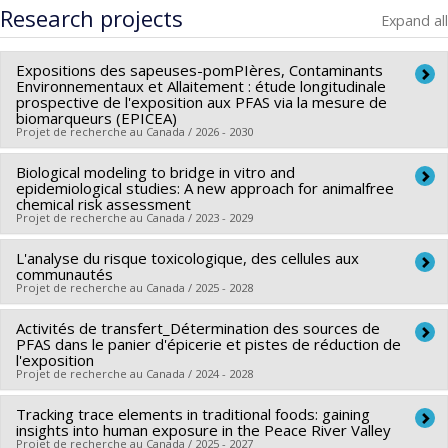
Cycle :
Master's
Research projects
Expand all
Grade :
M. Sc.
Lien vers le document dans Papyrus
Expositions des sapeuses-pomPIères, Contaminants
Environnementaux et Allaitement : étude longitudinale
prospective de l'exposition aux PFAS via la mesure de
biomarqueurs (EPICEA)
Projet de recherche au Canada / 2026 - 2030
Biological modeling to bridge in vitro and
Lead researcher :
Marc-André Verner
epidemiological studies: A new approach for animalfree
Funding sources:
CRSNG/Conseil de recherches en sciences
chemical risk assessment
Projet de recherche au Canada / 2023 - 2029
naturelles et génie du Canada (CRSNG)
Grant programs:
PVXXXXXX-Subventions Alliance -
L'analyse du risque toxicologique, des cellules aux
Lead researcher :
Marc-André Verner
International Collaboration
communautés
Funding sources:
CRSNG/Conseil de recherches en sciences
Projet de recherche au Canada / 2025 - 2028
naturelles et génie du Canada (CRSNG)
Activités de transfert_Détermination des sources de
Lead researcher :
Marc-André Verner
Grant programs:
PVX20965-(RGP) Programme de
PFAS dans le panier d'épicerie et pistes de réduction de
Funding sources:
FRQS/Fonds de recherche du Québec -
subvention à la découverte individuelle ou de groupe
l'exposition
Projet de recherche au Canada / 2024 - 2028
Santé (FRSQ)
Grant programs:
PVXXXXXX-Bourse de chercheur-boursier :
Tracking trace elements in traditional foods: gaining
Lead researcher :
Sébastien Sauvé
Senior
insights into human exposure in the Peace River Valley
Co-researchers :
Marc-André Verner
Projet de recherche au Canada / 2025 - 2027