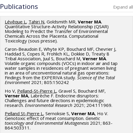
programmatiques (général)
Grant programs:
Co-researchers :
Delphine Bosson-Rieutort
Publications
Expand all
Lévêque L
,
Tahiri N
, Goldsmith MR,
Verner MA
.
Quantitative Structure-Activity Relationship (QSAR)
Modeling to Predict the Transfer of Environmental
Chemicals Across the Placenta. Computational
Toxicology (sous presse).
Caron-Beaudoin E, Whyte KP, Bouchard MF, Chevrier J,
Haddad S, Copes R, Frohlich KL, Dokkie D, Treaty 8
Tribal Association, Juul S, Bouchard M,
Verner MA
.
Volatile organic compounds (VOCs) in indoor air and tap
water samples in residences of pregnant women living
in an area of unconventional natural gas operations:
Findings from the EXPERIVA study.
Science of the Total
Environment
2021; 805:150242
Ho V,
Pelland-St-Pierre L
, Gravel S, Bouchard MF,
Verner MA
, Labrèche F. Endocrine disruptors:
Challenges and future directions in epidemiologic
research.
Environmental Research
2021; 204:111969.
Pelland St-Pierre L
, Sernoksie S,
Verner MA
, Ho V.
Genotoxic effect of meat consumption.
Genetic
toxicology and Environmental Mutagenesis
2021; 863-
864:503311.