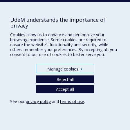
UdeM understands the importance of
Nouvelles
|
Événement
privacy
Besoin d'aide ?
Cookies allow us to enhance and personalize your
browsing experience. Some cookies are required to
Plan du site
|
Accessibilité
ensure the website’s functionality and security, while
others remember your preferences. By accepting all, you
Signaler une erreur
consent to our use of cookies to better serve you.
Manage cookies
>
Boîte à outils
Reject all
Téléchargez les logos de l'ESPUM
Accept all
See our
privacy policy
and
terms of use
.