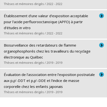
Lien vers le document dans Papyrus
Thèses et mémoires dirigés / 2022 - 2022
Graduate :
Lévêque, Laura
Établissement d’une valeur d’exposition acceptable
Cycle :
Master's
pour l’acide perfluorooctanoïque (APFO) à partir
Grade :
M. Sc.
d’études in vitro
Lien vers le document dans Papyrus
Thèses et mémoires dirigés / 2022 - 2022
Graduate :
Bocéno, Antoine
Biosurveillance des retardateurs de flamme
Cycle :
Master's
organophosphorés chez les travailleurs du recyclage
Grade :
M. Sc.
électronique au Québec
Lien vers le document dans Papyrus
Thèses et mémoires dirigés / 2019 - 2019
Graduate :
Traore, Inna Tata
Évaluation de l’association entre l’exposition postnatale
Cycle :
Master's
aux p,p’-DDT et p,p’-DDE et l’indice de masse
Grade :
M. Sc.
corporelle chez les enfants japonais
Lien vers le document dans Papyrus
Thèses et mémoires dirigés / 2019 - 2019
Graduate :
Plouffe, Laurence