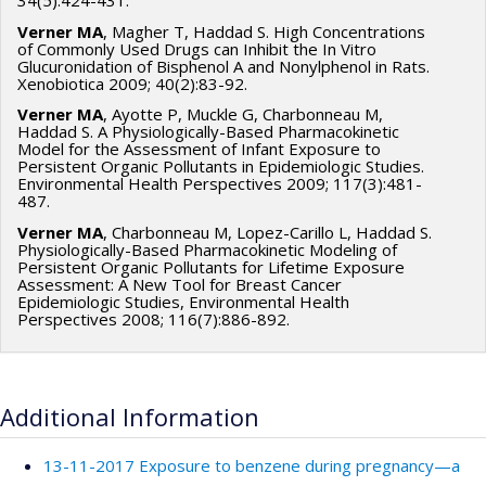
34(5):424-431.
Verner MA
, Magher T, Haddad S. High Concentrations
of Commonly Used Drugs can Inhibit the In Vitro
Glucuronidation of Bisphenol A and Nonylphenol in Rats.
Xenobiotica 2009; 40(2):83-92.
Verner MA
, Ayotte P, Muckle G, Charbonneau M,
Haddad S. A Physiologically-Based Pharmacokinetic
Model for the Assessment of Infant Exposure to
Persistent Organic Pollutants in Epidemiologic Studies.
Environmental Health Perspectives 2009; 117(3):481-
487.
Verner MA
, Charbonneau M, Lopez-Carillo L, Haddad S.
Physiologically-Based Pharmacokinetic Modeling of
Persistent Organic Pollutants for Lifetime Exposure
Assessment: A New Tool for Breast Cancer
Epidemiologic Studies, Environmental Health
Perspectives 2008; 116(7):886-892.
Additional Information
13-11-2017 Exposure to benzene during pregnancy—a