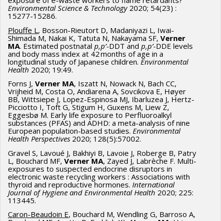
exposure of e-waste workers to flame retardants?
Environmental Science & Technology
2020; 54(23) :
15277-15286.
Plouffe L
, Bosson-Rieutort D, Madaniyazi L, Iwai-
Shimada M, Nakai K, Tatuta N, Nakayama SF,
Verner
MA
. Estimated postnatal
p,p’-
DDT and
p,p’-
DDE levels
and body mass index at 42 months of age in a
longitudinal study of Japanese children.
Environmental
Health
2020; 19:49.
Forns J,
Verner MA
, Iszatt N, Nowack N, Bach CC,
Vrijheid M, Costa O, Andiarena A, Sovcikova E, Høyer
BB, Wittsiepe J, Lopez-Espinosa MJ, Ibarluzea J, Hertz-
Picciotto I, Toft G, Stigum H, Guxens M, Liew Z,
Eggesbø M. Early life exposure to Perfluoroalkyl
substances (PFAS) and ADHD: a meta-analysis of nine
European population-based studies.
Environmental
Health Perspectives
2020; 128(5):57002.
Gravel S, Lavoué J, Bakhiyi B, Lavoie J, Roberge B, Patry
L, Bouchard MF,
Verner MA
, Zayed J, Labrèche F. Multi-
exposures to suspected endocrine disruptors in
electronic waste recycling workers : Associations with
thyroid and reproductive hormones.
International
Journal of Hygiene and Environmental Health
2020; 225:
113445.
Caron-Beaudoin E
, Bouchard M, Wendling G, Barroso A,