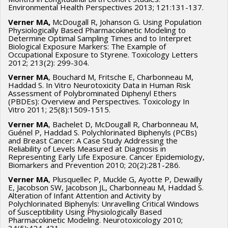
Environmental Health Perspectives 2013; 121:131-137.
Verner MA,
McDougall R, Johanson G. Using Population
Physiologically Based Pharmacokinetic Modeling to
Determine Optimal Sampling Times and to Interpret
Biological Exposure Markers: The Example of
Occupational Exposure to Styrene. Toxicology Letters
2012; 213(2): 299-304.
Verner MA
, Bouchard M, Fritsche E, Charbonneau M,
Haddad S. In Vitro Neurotoxicity Data in Human Risk
Assessment of Polybrominated Diphenyl Ethers
(PBDEs): Overview and Perspectives. Toxicology In
Vitro 2011; 25(8):1509-1515.
Verner MA
, Bachelet D, McDougall R, Charbonneau M,
Guénel P, Haddad S. Polychlorinated Biphenyls (PCBs)
and Breast Cancer: A Case Study Addressing the
Reliability of Levels Measured at Diagnosis in
Representing Early Life Exposure. Cancer Epidemiology,
Biomarkers and Prevention 2010; 20(2):281-286.
Verner MA
, Plusquellec P, Muckle G, Ayotte P, Dewailly
E, Jacobson SW, Jacobson JL, Charbonneau M, Haddad S.
Alteration of Infant Attention and Activity by
Polychlorinated Biphenyls: Unravelling Critical Windows
of Susceptibility Using Physiologically Based
Pharmacokinetic Modeling. Neurotoxicology 2010;