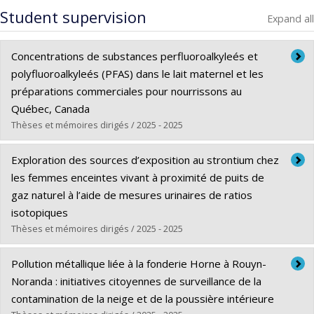
Student supervision
Expand all
Concentrations de substances perfluoroalkyleés et
polyfluoroalkyleés (PFAS) dans le lait maternel et les
préparations commerciales pour nourrissons au
Québec, Canada
Thèses et mémoires dirigés / 2025 - 2025
Graduate :
Torkian Velashani, Mina
Exploration des sources d’exposition au strontium chez
Cycle :
Master's
les femmes enceintes vivant à proximité de puits de
Grade :
M. Sc.
gaz naturel à l’aide de mesures urinaires de ratios
Lien vers le document dans Papyrus
isotopiques
Thèses et mémoires dirigés / 2025 - 2025
Graduate :
Houessionon, Karel
Pollution métallique liée à la fonderie Horne à Rouyn-
Cycle :
Master's
Noranda : initiatives citoyennes de surveillance de la
Grade :
M. Sc.
contamination de la neige et de la poussière intérieure