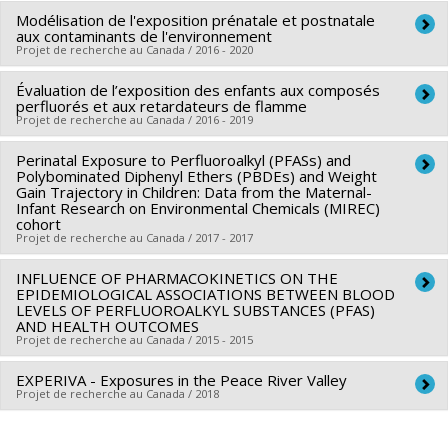
André Verner
Modélisation de l'exposition prénatale et postnatale
Lead researcher :
Marc-André Verner
Funding sources:
IRSST/Institut de recherche Robert-Sauvé
aux contaminants de l'environnement
Funding sources:
FRQS/Fonds de recherche du Québec -
en santé et en sécurité du travail
Projet de recherche au Canada / 2016 - 2020
Santé (FRSQ)
Grant programs:
Évaluation de l’exposition des enfants aux composés
Lead researcher :
Marc-André Verner
Grant programs:
PVXXXXXX-Établissement de jeunes
perfluorés et aux retardateurs de flamme
Funding sources:
FRQS/Fonds de recherche du Québec -
chercheurs Juniors 1
Projet de recherche au Canada / 2016 - 2019
Santé (FRSQ)
Perinatal Exposure to Perfluoroalkyl (PFASs) and
Lead researcher :
Marc-André Verner
Grant programs:
PVXXXXXX-Bourse de chercheur-boursier :
Polybominated Diphenyl Ethers (PBDEs) and Weight
Funding sources:
IRSC/Instituts de recherche en santé du
Junior 1
Gain Trajectory in Children: Data from the Maternal-
Infant Research on Environmental Chemicals (MIREC)
Canada
cohort
Grant programs:
PVXXXXXX-(PJT) Subvention Projet
Projet de recherche au Canada / 2017 - 2017
INFLUENCE OF PHARMACOKINETICS ON THE
Lead researcher :
Maryse Bouchard
EPIDEMIOLOGICAL ASSOCIATIONS BETWEEN BLOOD
Co-researchers :
Marc-André Verner
,
William Fraser
,
Tye
LEVELS OF PERFLUOROALKYL SUBSTANCES (PFAS)
AND HEALTH OUTCOMES
Arbuckle
,
Gina Muckle
,
Linda Dodds
Projet de recherche au Canada / 2015 - 2015
Funding sources:
IRSC/Instituts de recherche en santé du
Canada
EXPERIVA - Exposures in the Peace River Valley
Lead researcher :
Marc-André Verner
Projet de recherche au Canada / 2018
Grant programs:
PVXX5647-(MOP) Subvention de
Co-researchers :
Miyoung Yoon
fonctionnement incluant les subventions de fonctionnement
Funding sources:
The Hamner Institute
Lead researcher :
Marc-André Verner