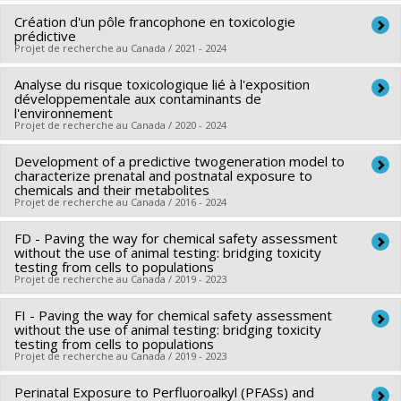
Grant programs:
PVXXXXXX-Fonds Nouvelles frontières en
Grant programs:
PVXXXXXX-Subvention de recherche
Création d'un pôle francophone en toxicologie
Lead researcher :
Marc-André Verner
recherche - Exploration
prédictive
Co-researchers :
Michèle Bouchard
,
Katherine Frohlich
,
Projet de recherche au Canada / 2021 - 2024
Sami Haddad
,
Maryse Bouchard
,
Delphine Bosson-Rieutort
Analyse du risque toxicologique lié à l'exposition
Lead researcher :
Marc-André Verner
,
Cathy Vaillancourt
,
Pierre Ayotte
,
Géraldine Delbès
,
développementale aux contaminants de
Co-researchers :
Sami Haddad
Jonathan Chevrier
l'environnement
,
Thomas J. Sanderson
,
Raymond Copes
,
Projet de recherche au Canada / 2020 - 2024
Funding sources:
FRQNT/Fonds de recherche du Québec -
Élyse Caron-Beaudoin
Nature et technologies (FQRNT)
Funding sources:
IRSC/Instituts de recherche en santé du
Development of a predictive twogeneration model to
Lead researcher :
Marc-André Verner
Grant programs:
characterize prenatal and postnatal exposure to
PVXXXXXX-(FQ) Programme Samuel-De
Canada
Funding sources:
FRQS/Fonds de recherche du Québec -
chemicals and their metabolites
Champlain (volet Formation)
Grant programs:
PVXXXXXX-(PJT) Subvention Projet
Projet de recherche au Canada / 2016 - 2024
Santé (FRSQ)
Grant programs:
PVXXXXXX-Bourse de chercheur-boursier :
FD - Paving the way for chemical safety assessment
Lead researcher :
Marc-André Verner
Junior 2
without the use of animal testing: bridging toxicity
Funding sources:
CRSNG/Conseil de recherches en sciences
testing from cells to populations
Projet de recherche au Canada / 2019 - 2023
naturelles et génie du Canada (CRSNG)
Grant programs:
PVX20965-(RGP) Programme de
FI - Paving the way for chemical safety assessment
Lead researcher :
Marc-André Verner
subvention à la découverte individuelle ou de groupe
without the use of animal testing: bridging toxicity
Co-researchers :
Maryse Bouchard
,
Charu Chandrasekera
testing from cells to populations
Projet de recherche au Canada / 2019 - 2023
Funding sources:
SPIIE/Secrétariat des programmes
interorganismes à l’intention des établissements
Perinatal Exposure to Perfluoroalkyl (PFASs) and
Lead researcher :
Marc-André Verner
,
Marie-Josée Hébert