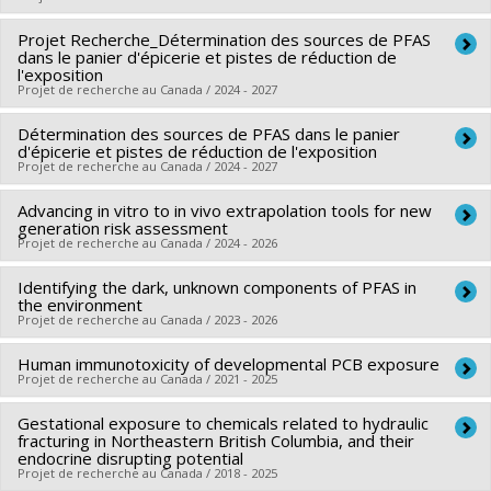
Funding sources:
MAPAQ/Ministère de l'Agriculture, des
Projet Recherche_Détermination des sources de PFAS
Lead researcher :
Marc-André Verner
Pêcheries et de l'Alimentation
dans le panier d'épicerie et pistes de réduction de
Co-researchers :
Élyse Caron-Beaudoin
Grant programs:
l'exposition
PVXXXXXX-Innovation bioalimentaire 2023-
Projet de recherche au Canada / 2024 - 2027
Funding sources:
IRSC/Instituts de recherche en santé du
2028 - Volet 2: Recherche appliquée, développement
Canada
expérimental et adaptation technologique
Détermination des sources de PFAS dans le panier
Funding sources:
MAPAQ/Ministère de l'Agriculture, des
Grant programs:
d'épicerie et pistes de réduction de l'exposition
Pêcheries et de l'Alimentation
Projet de recherche au Canada / 2024 - 2027
Grant programs:
PVXXXXXX-Innovation bioalimentaire 2023-
Advancing in vitro to in vivo extrapolation tools for new
Lead researcher :
Sébastien Sauvé
2028 - Volet 2: Recherche appliquée, développement
generation risk assessment
Co-researchers :
Marc-André Verner
expérimental et adaptation technologique
Projet de recherche au Canada / 2024 - 2026
Funding sources:
Eurofins Environex
Identifying the dark, unknown components of PFAS in
Lead researcher :
Marc-André Verner
Grant programs:
the environment
Funding sources:
CRSNG/Conseil de recherches en sciences
Projet de recherche au Canada / 2023 - 2026
naturelles et génie du Canada (CRSNG)
Human immunotoxicity of developmental PCB exposure
Lead researcher :
Sébastien Sauvé
Grant programs:
PVXXXXXX-Subventions Alliance -
Projet de recherche au Canada / 2021 - 2025
Co-researchers :
Marc-André Verner
,
Hugo Tremblay
,
International Catalyseur
Jinxia Liu
,
Jonathan Verreault
Gestational exposure to chemicals related to hydraulic
Lead researcher :
Todd Jusko
fracturing in Northeastern British Columbia, and their
Funding sources:
SPIIE/Secrétariat des programmes
Co-researchers :
Marc-André Verner
endocrine disrupting potential
interorganismes à l’intention des établissements
Projet de recherche au Canada / 2018 - 2025
Funding sources:
NIH/National Institutes of Health (NIH)