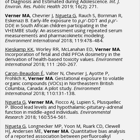
of Diagnosis and Estimated during Adolescence.
Int. J.
Environ. Res. Public Health
2019; 16(2): 271.
Verner MA
, Chevrier J,
Ngueta G
, Rauch S, Bornman R,
Eskenazi B. Early-life exposure to
p
,
p
′-DDT and
p
,
p
′-
DDE in South African children participating in the
VHEMBE study: An assessment using repeated serum
measurements and pharmacokinetic modeling.
Environment International
2018; 119:478-484.
Kieskamp KK
, Worley RR, McLanahan ED,
Verner MA
.
Incorporation of fetal and child PFOA dosimetry in the
derivation of health-based toxicity values.
Environment
International
2018; 111 :260-267.
Caron-Beaudoin É
, Valter N, Chevrier J, Ayotte P,
Frohlich K,
Verner MA
. Gestational exposure to volatile
organic compounds (VOCs) in Northeastern British
Columbia, Canada: A pilot study.
Environment
International
2018; 110:131-138.
Ngueta G
,
Verner MA
, Fiocco AJ, Lupien S, Plusquellec
P. Blood lead levels and hypothalamic-pituitary-adrenal
function in middle-aged individuals.
Environmental
Research
2018; 160:554-561.
Ngueta G
, Longnecker MP, Yoon M, Ruark CD, Clewell
HJ, Andersen ME,
Verner MA
. Quantitative bias analysis
of a reported association between perfluoroalkyl