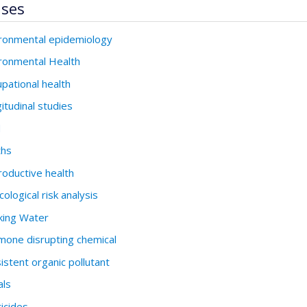
ises
ronmental epidemiology
ronmental Health
pational health
itudinal studies
d
ths
oductive health
cological risk analysis
king Water
one disrupting chemical
istent organic pollutant
als
icides