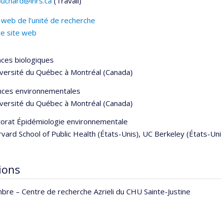
uchard@inrs.ca
(Travail)
els
 web de l’unité de recherche
re site web
nces biologiques
iversité du Québec à Montréal (Canada)
ences environnementales
iversité du Québec à Montréal (Canada)
orat Épidémiologie environnementale
vard School of Public Health (États-Unis), UC Berkeley (États-Uni
tions
bre –
Centre de recherche Azrieli du CHU Sainte-Justine