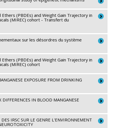
xploration
intention des établissements
l Ethers (PBDEs) and Weight Gain Trajectory in
icals (MIREC) cohort - Transfert du
xploration
buckle
,
Bruce Lanphear
,
Maria Vélez
,
Gina Muckle
onnementaux sur les désordres du système
 Muckle
,
Linda Dodds
l Ethers (PBDEs) and Weight Gain Trajectory in
 les subventions de fonctionnement
icals (MIREC) cohort
 MANGANESE EXPOSURE FROM DRINKING
 Muckle
,
Linda Dodds
EX DIFFERENCES IN BLOOD MANGANESE
 les subventions de fonctionnement
 DES IRSC SUR LE GENRE L'ENVIRONNEMENT
 NEUROTOXICITY