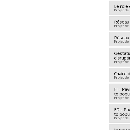
Le rôle 
Projet de
Réseau 
Lead re
Projet de
Co-rese
Funding
Réseau 
Funding
Projet de
Grant p
Grant p
Gestatio
Lead re
disrupti
Co-rese
Projet de
Lise Pa
Chaire 
Lead re
Yergea
Projet de
Co-rese
Mohamm
Vaillanc
FI - Pav
Lead re
Gravel
to popu
Beaudo
Funding
Wilkins
Projet de
Funding
Grant p
FD - Pav
Lead re
Grant p
to popu
Co-rese
Projet de
Funding
In uter