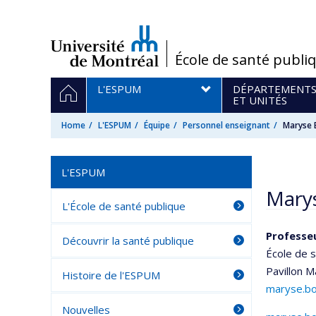
Passer
au
contenu
/
École de santé publi
Navigation
HOME
L'ESPUM
DÉPARTEMENT
principale
ET UNITÉS
Home
L'ESPUM
Équipe
Personnel enseignant
Maryse
L'ESPUM
Mary
L'École de santé publique
Professe
Découvrir la santé publique
École de 
Pavillon M
Histoire de l'ESPUM
maryse.b
Nouvelles