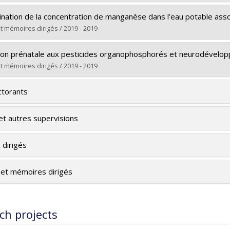
rs le document dans Papyrus
te :
Guth, Margot
nation de la concentration de manganèse dans l’eau potable associ
Master's
t mémoires dirigés / 2019 - 2019
M. Sc.
te :
Kullar, Savroop S.
rs le document dans Papyrus
ion prénatale aux pesticides organophosphorés et neurodévelop
Master's
t mémoires dirigés / 2019 - 2019
M. Sc.
te :
Ntantu Nkinsa, Patrick
rs le document dans Papyrus
torants
Master's
M. Sc.
et autres supervisions
rs le document dans Papyrus
 dirigés
et mémoires dirigés
ch projects