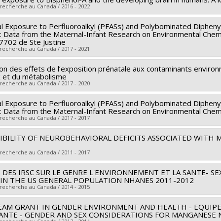
searcher :
Marc-André Verner
rograms:
PVXXXXXX-Fonds Nouvelles frontières en recherche - E
 recherche au Canada / 2016 - 2022
archers :
Maryse Bouchard
,
Charu Chandrasekera
 sources:
SPIIE/Secrétariat des programmes interorganismes à l’
al Exposure to Perfluoroalkyl (PFASs) and Polybominated Dipheny
searcher :
Linda Booij
n: Data from the Maternal-Infant Research on Environmental Chem
rograms:
PVXXXXXX-Fonds Nouvelles frontières en recherche - E
archers :
Maryse Bouchard
,
William Fraser
,
Moshe Szyf
,
Tye Ar
702 de Ste Justine
 recherche au Canada / 2017 - 2021
 sources:
IRSC/Instituts de recherche en santé du Canada
rograms:
PVXXXXXX-(PJT) Subvention Projet
ion des effets de l’exposition prénatale aux contaminants envir
searcher :
Maryse Bouchard
 et du métabolisme
archers :
Marc-André Verner
,
William Fraser
,
Tye Arbuckle
,
Gina
 recherche au Canada / 2017 - 2020
 sources:
IRSC/Instituts de recherche en santé du Canada
al Exposure to Perfluoroalkyl (PFASs) and Polybominated Dipheny
searcher :
Maryse Bouchard
rograms:
PVXX5647-(MOP) Subvention de fonctionnement incluant
n: Data from the Maternal-Infant Research on Environmental Chem
 sources:
FRQS/Fonds de recherche du Québec - Santé (FRSQ)
matiques (général)
 recherche au Canada / 2017 - 2017
rograms:
PVXXXXXX-Bourse de chercheur-boursier : Junior 2
IBILITY OF NEUROBEHAVIORAL DEFICITS ASSOCIATED WITH
searcher :
Maryse Bouchard
archers :
Marc-André Verner
,
William Fraser
,
Tye Arbuckle
,
Gina
 recherche au Canada / 2011 - 2017
 sources:
IRSC/Instituts de recherche en santé du Canada
 DES IRSC SUR LE GENRE L'ENVIRONNEMENT ET LA SANTE- S
searcher :
Maryse Bouchard
rograms:
PVXX5647-(MOP) Subvention de fonctionnement incluant
 IN THE US GENERAL POPULATION NHANES 2011-2012
 sources:
IRSC/Instituts de recherche en santé du Canada
matiques (général)
 recherche au Canada / 2014 - 2015
rograms:
PVXXXXXX-(MSH) Bourses de nouveaux chercheurs
EAM GRANT IN GENDER ENVIRONMENT AND HEALTH - EQUIPE
searcher :
Donna Mergler
SANTE - GENDER AND SEX CONSIDERATIONS FOR MANGANESE
archers :
Maryse Bouchard