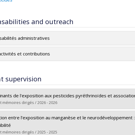
sabilities and outreach
abilités administratives
ctivités et contributions
t supervision
nants de l'exposition aux pesticides pyréthrinoïdes et associat
t mémoires dirigés / 2026 - 2026
te :
Ntantu Nkinsa, Patrick
tion entre l’exposition au manganèse et le neurodéveloppement : 
Doctoral
bilité
Ph. D.
t mémoires dirigés / 2025 - 2025