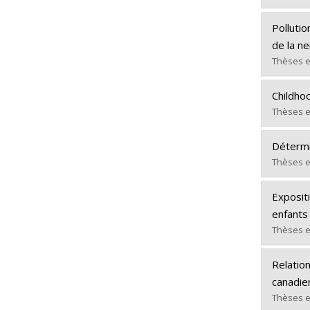
Lien ve
Gradua
Pollutio
Cycle :
de la ne
Grade :
Thèses e
Lien ve
Gradua
Childho
Cycle :
Thèses e
Grade :
Gradua
Lien ve
Détermi
Cycle :
Thèses e
Grade :
Gradua
Lien ve
Exposit
Cycle :
enfants
Grade :
Thèses e
Lien ve
Gradua
Relation
Cycle :
canadie
Grade :
Thèses e