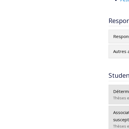
Respon
Respons
Autres a
Studen
Détermi
Thèses e
Gradua
Associa
Cycle :
suscepti
Grade :
Thèses e