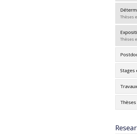
Lien ve
Gradua
Détermi
Cycle :
Thèses e
Grade :
Gradua
Lien ve
Exposit
Cycle :
Thèses e
Grade :
Gradua
Lien ve
Postdoc
Cycle :
Grade :
Stages 
Lien ve
Travaux
Thèses 
Resear