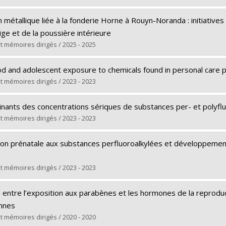
rs le document dans Papyrus
te :
Mpoyi Tshimanga, Pax
n métallique liée à la fonderie Horne à Rouyn-Noranda : initiative
Doctoral
ige et de la poussière intérieure
Ph. D.
t mémoires dirigés / 2025 - 2025
rs le document dans Papyrus
te :
Faye, Christian Diene
od and adolescent exposure to chemicals found in personal care 
Master's
t mémoires dirigés / 2023 - 2023
M. Sc.
te :
Khan, Nahiyan Saiyara
rs le document dans Papyrus
nants des concentrations sériques de substances per- et polyflu
Master's
t mémoires dirigés / 2023 - 2023
M. Sc.
te :
Al Kassem, Hala
rs le document dans Papyrus
ion prénatale aux substances perfluoroalkylées et développeme
Master's
M. Sc.
t mémoires dirigés / 2023 - 2023
rs le document dans Papyrus
te :
Saha, Trisha
 entre l’exposition aux parabènes et les hormones de la reproduct
Master's
nnes
M. Sc.
t mémoires dirigés / 2020 - 2020