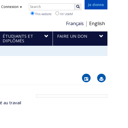
Rechercher
Je donne
Connexion
Search
This website
All UdeM
Choix
Français
English
de
ÉTUDIANTS ET
FAIRE UN DON
la
DIPLÔMÉS
langue
Vcard
Imprimer
 au travail