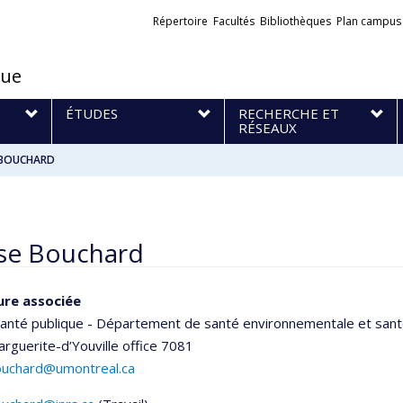
Liens
Répertoire
Facultés
Bibliothèques
Plan campus
externes
que
S
ÉTUDES
RECHERCHE ET
RÉSEAUX
 BOUCHARD
se Bouchard
ure associée
santé publique - Département de santé environnementale et santé
arguerite-d’Youville
office 7081
ouchard@umontreal.ca