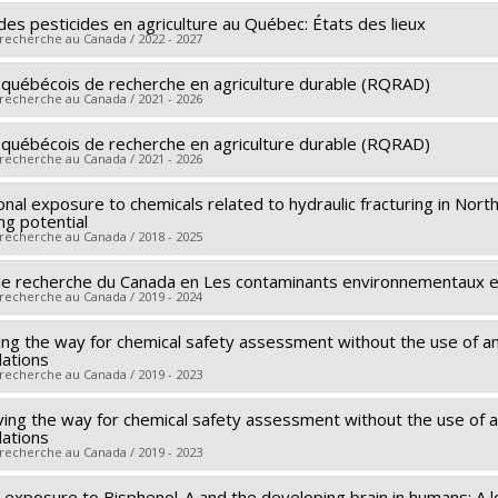
des pesticides en agriculture au Québec: États des lieux
 recherche au Canada / 2022 - 2027
québécois de recherche en agriculture durable (RQRAD)
searcher :
Jacques Brodeur
 recherche au Canada / 2021 - 2026
archers :
Sébastien Sauvé
,
Maryse Bouchard
,
Maryse Bouchard
 sources:
FRQNT/Fonds de recherche du Québec - Nature et tec
québécois de recherche en agriculture durable (RQRAD)
 sources:
FRQNT/Fonds de recherche du Québec - Nature et techn
 recherche au Canada / 2021 - 2026
rograms:
PVXXXXXX-Programme de recherche en partenariat - Agri
rograms:
PVXXXXXX-Programme de recherche en partenariat - Agri
nal exposure to chemicals related to hydraulic fracturing in Nort
searcher :
Jacques Brodeur
ng potential
archers :
Sébastien Sauvé
,
Jacques Brisson
,
Maryse Bouchard
,
 recherche au Canada / 2018 - 2025
rent
,
Richard Bélanger
,
Dominique Michaud
,
Marc-Michel Lucott
de recherche du Canada en Les contaminants environnementaux et
searcher :
Marc-André Verner
u
,
George Saji
,
Valérie Langlois
,
Safia Hamoudi
,
Pedro Alejandr
 recherche au Canada / 2019 - 2024
archers :
Michèle Bouchard
,
Katherine Frohlich
,
Sami Haddad
,
M
ed Aider
,
Jean-Philippe Lessard
,
Charles Goulet
,
Jean-Philippe
ourt
,
Pierre Ayotte
,
Géraldine Delbès
,
Jonathan Chevrier
,
Thoma
ing the way for chemical safety assessment without the use of anim
searcher :
Maryse Bouchard
,
Jade Savage
,
Jason-Robert Tavares
,
Marc Bélisle
,
Pascale B. B
lations
in
 sources:
SPIIE/Secrétariat des programmes interorganismes à l’
on
,
Charlotte Giard-Laliberté
,
Gilles Gagné
,
Geneviève Gagné
,
I
 recherche au Canada / 2019 - 2023
 sources:
IRSC/Instituts de recherche en santé du Canada
rograms:
PVX50399-Chaires de recherche du Canada
ing the way for chemical safety assessment without the use of ani
searcher :
Marc-André Verner
,
Marie-Josée Hébert
rograms:
PVXXXXXX-(PJT) Subvention Projet
lations
archers :
Maryse Bouchard
,
Charu Chandrasekera
 recherche au Canada / 2019 - 2023
 sources:
SPIIE/Secrétariat des programmes interorganismes à l’
o exposure to Bisphenol-A and the developing brain in humans: A 