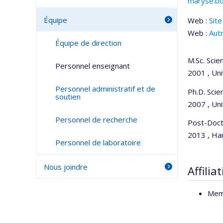
maryse.bo
Courri
Équipe
Web :
Site
Web :
Aut
Équipe de direction
M.Sc. Scie
Personnel enseignant
2001 , Un
Personnel administratif et de
Ph.D. Sci
soutien
2007 , Un
Personnel de recherche
Post-Doct
2013 , Har
Personnel de laboratoire
Nous joindre
Affilia
Mem