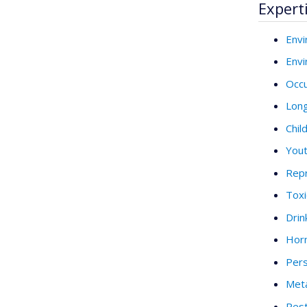
Expert
Envi
Envi
Occu
Long
Chil
You
Repr
Toxi
Drin
Horm
Pers
Met
Pest