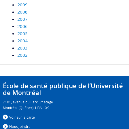
2009
2008
2007
2006
2005
2004
2003
2002
École de santé publique de l’Université
de Montréal
e
7101, avenue du Parc, 3
étage
Montréal (Québec) H3N 1X9
Voir sur la carte
Nous jo
i
ndre