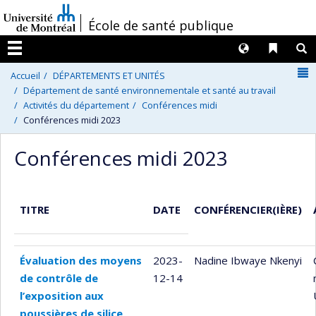
Passer
/
École de santé publique
au
contenu
Langues
Liens 
R
Menu
N
Accueil
DÉPARTEMENTS ET UNITÉS
Département de santé environnementale et santé au travail
Activités du département
Conférences midi
Conférences midi 2023
Conférences midi 2023
TITRE
DATE
CONFÉRENCIER(IÈRE)
Évaluation des moyens
2023-
Nadine Ibwaye Nkenyi
de contrôle de
12-14
l’exposition aux
poussières de silice