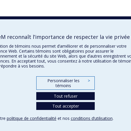
M reconnaît l’importance de respecter la vie privée
sation de témoins nous permet d’améliorer et de personnaliser votre
ence Web. Certains témoins sont obligatoires pour assurer le
nnement et la sécurité du site Web, alors que d’autres enregistrent v
ences. En acceptant tout, vous consentez à notre utilisation de témoi
répondre à vos besoins.
Personnaliser les
>
témoins
Tout refuser
Tout accepter
otre
politique de confidentialité
et nos
conditions d’utilisation
.