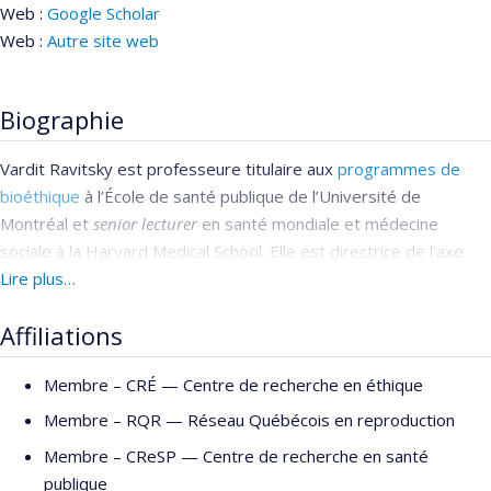
Web :
Google Scholar
Web :
Autre site web
Biographie
Vardit Ravitsky est professeure titulaire aux
programmes de
bioéthique
à l’École de santé publique de l’Université de
Montréal et
senior lecturer
en santé mondiale et médecine
sociale à la Harvard Medical School. Elle est directrice de l’axe
éthique et santé du
Lire plus…
Centre de recherche en éthique
et Vice-
Présidente de l’
Association internationale de bioéthique
. En 2020
Affiliations
elle est nommée
Fellow
de la
Fondation Trudeau
et a présidé du
Comité sur les impacts de la COVID-10 de cette fondation. Elle
Membre –
CRÉ — Centre de recherche en éthique
est également cotitulaire de la «
Chaire McConnell-Université de
Montréal en recherche-création sur la réappropriation de la
Membre –
RQR — Réseau Québécois en reproduction
maternité
».
Membre –
CReSP — Centre de recherche en santé
publique
La professeure Ravitsky s’intéresse principalement à l’étude de