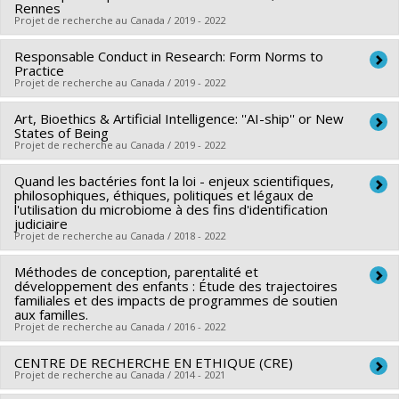
Co-chercheurs :
Marie-Marthe Cousineau
,
Vardit Ravitsky
Programmes de subvention :
PVXXXXXX-(RS) Programme
Rennes
Programmes de subvention :
Projet de recherche au Canada / 2019 - 2022
Sources de financement :
FRQS/Fonds de recherche du
de regroupements stratégiques
Québec - Santé (FRSQ)
Responsable Conduct in Research: Form Norms to
Chercheur principal :
Bryn Williams-Jones
Programmes de subvention :
Practice
PVXXXXXX-Projets spéciaux -
Co-chercheurs :
Vardit Ravitsky
,
Guillaume Durand
,
Projet de recherche au Canada / 2019 - 2022
Conférences - Congrès - Colloques
Emmanuelle Marceau
Art, Bioethics & Artificial Intelligence: ''AI-ship'' or New
Chercheur principal :
Bryn Williams-Jones
Sources de financement :
FRQNT/Fonds de recherche du
States of Being
Co-chercheurs :
Vardit Ravitsky
,
Emmanuelle Marceau
,
Québec - Nature et technologies (FQRNT)
Projet de recherche au Canada / 2019 - 2022
Lyne Létourneau
,
Joé Martineau
Programmes de subvention :
PVXXXXXX-(FQ) Programme
Quand les bactéries font la loi - enjeux scientifiques,
Chercheur principal :
Jean-Christophe Bélisle Pipon
Sources de financement :
Secrétariat sur la conduite
Samuel-De Champlain (volet Formation)
philosophiques, éthiques, politiques et légaux de
Co-chercheurs :
Vardit Ravitsky
,
Marc-Antoine Dilhac
,
responsable de la recherche
l'utilisation du microbiome à des fins d'identification
judiciaire
Vincent Couture
,
I Glenn Cohen
Programmes de subvention :
PVXX5647-(MOP) Subvention
Projet de recherche au Canada / 2018 - 2022
Sources de financement :
CRSH/Conseil de recherches en
de fonctionnement incluant les subventions de
sciences humaines du Canada
Méthodes de conception, parentalité et
Chercheur principal :
François-Joseph Lapointe
fonctionnement programmatiques (général)
développement des enfants : Étude des trajectoires
Programmes de subvention :
PV152160-Subvention
Co-chercheurs :
Pierre Trudel
,
Frédéric Bouchard
,
Christine
familiales et des impacts de programmes de soutien
aux familles.
Connexion
Rothmayr Allison
,
Vardit Ravitsky
Projet de recherche au Canada / 2016 - 2022
Sources de financement :
FRQSC/Fonds de recherche du
Québec - Société et culture (FQRSC)
CENTRE DE RECHERCHE EN ETHIQUE (CRE)
Chercheur principal :
Sylvana Côté
Projet de recherche au Canada / 2014 - 2021
Programmes de subvention :
PVXXXXXX-AUDACE
Co-chercheurs :
Richard Ernest Tremblay
,
Thuy Mai Luu
,