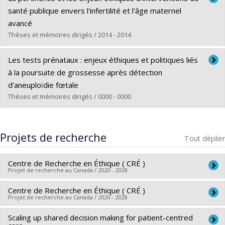
Cycle :
Maîtrise
santé publique envers l'infertilité et l'âge maternel
Diplôme obtenu :
M.A.
avancé
Lien vers le document dans Papyrus
Thèses et mémoires dirigés / 2014 - 2014
Diplômé(e) :
Lemoine, Marie-Eve
Les tests prénataux : enjeux éthiques et politiques liés
Cycle :
Maîtrise
à la poursuite de grossesse après détection
Diplôme obtenu :
M.A.
d’aneuploïdie fœtale
Lien vers le document dans Papyrus
Thèses et mémoires dirigés / 0000 - 0000
Diplômé(e) :
Henriksen, Cynthia
Cycle :
Maîtrise
Projets de recherche
Tout déplier
Diplôme obtenu :
M.A.
Lien vers le document dans Papyrus
Centre de Recherche en Éthique ( CRÉ )
Projet de recherche au Canada / 2020 - 2028
Centre de Recherche en Éthique ( CRÉ )
Chercheur principal :
Ryoa Chung
,
Christine Tappolet
Projet de recherche au Canada / 2020 - 2028
Co-chercheurs :
Charles Blattberg
,
Mira Johri
,
Stéphane
Rousseau
,
Éric Racine
,
Luc B. Tremblay
,
Bryn Williams-
Scaling up shared decision making for patient-centred
Chercheur principal :
Ryoa Chung
,
Christine Tappolet