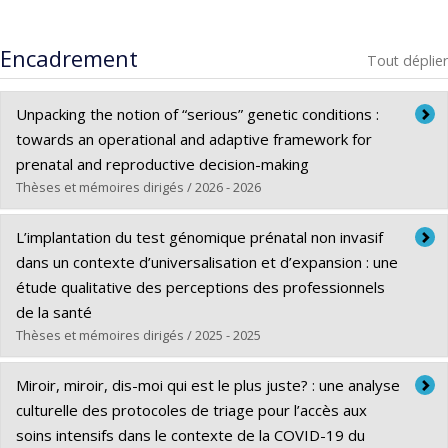
Encadrement
Tout déplier
Unpacking the notion of “serious” genetic conditions :
towards an operational and adaptive framework for
prenatal and reproductive decision-making
Thèses et mémoires dirigés / 2026 - 2026
Diplômé(e) :
Kleiderman, Erika
L’implantation du test génomique prénatal non invasif
Cycle :
Doctorat
dans un contexte d’universalisation et d’expansion : une
Diplôme obtenu :
Ph. D.
étude qualitative des perceptions des professionnels
Lien vers le document dans Papyrus
de la santé
Thèses et mémoires dirigés / 2025 - 2025
Diplômé(e) :
Morel-Laforce, Tierry
Miroir, miroir, dis-moi qui est le plus juste? : une analyse
Cycle :
Doctorat
culturelle des protocoles de triage pour l’accès aux
Diplôme obtenu :
Ph. D.
soins intensifs dans le contexte de la COVID-19 du