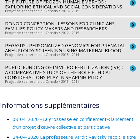
THE FUTURE OF FROZEN HUMAN EMBRYOS :
Chercheur principal :
François Rousseau
Programmes de subvention :
EXPLORING ETHICAL AND SOCIAL CONSIDERATIONS
Co-chercheurs :
François Audibert
,
Guy Rouleau
,
Anne-
Projet de recherche au Canada / 2013 - 2015
Marie Laberge
,
Vardit Ravitsky
DONOR CONCEPTION : LESSONS FOR CLINICIANS
Chercheur principal :
Vardit Ravitsky
Sources de financement :
Génome Canada
FAMILIES POLICY MAKERS AND RESEARCHERS
Sources de financement :
CRSH/Conseil de recherches en
Programmes de subvention :
Projet de recherche au Canada / 2012 - 2015
sciences humaines du Canada
PEGASUS : PERSONALIZED GENOMICS FOR PRENATAL
Chercheur principal :
Vardit Ravitsky
Programmes de subvention :
PVX20020-Subvention
ANEUPLOIDY SCREENING USING MATERNAL BLOOD
Co-chercheurs :
Juliet Guichon
institutionnelle du CRSH - Petites subventions
Projet de recherche au Canada / 2013 - 2014
Sources de financement :
IRSC/Instituts de recherche en
PUBLIC FUNDING OF IN VITRO FERTILIZATION (IVF) :
Chercheur principal :
François Rousseau
santé du Canada
A COMPARATIVE STUDY OF THE ROLE ETHICAL
Co-chercheurs :
François Audibert
,
Guy Rouleau
,
Anne-
Programmes de subvention :
CONSIDERATIONS PLAY IN SHAPINH PILICY
PVXXXXXX-Activités de
Projet de recherche au Canada / 2011 - 2011
Marie Laberge
,
Vardit Ravitsky
dissémination
Sources de financement :
Génome Québec
Programmes de subvention :
Informations supplémentaires
08-04-2020 «La grossesse en confinement»: lancement
d’un projet d’œuvre collective et participative
24-04-2020 La professeure Vardit Ravitsky reçoit le titre