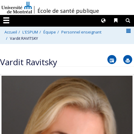
Passer
/
École de santé publique
au
contenu
Langues
Liens 
R
Menu
N
Accueil
L'ESPUM
Équipe
Personnel enseignant
Vardit RAVITSKY
Vcard
Vardit Ravitsky