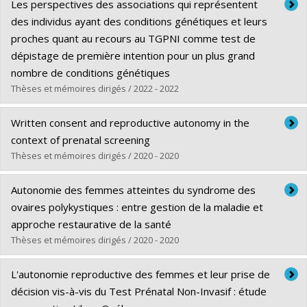
Diplômé(e) :
Brisson, Julien
Les perspectives des associations qui représentent
Cycle :
Doctorat
des individus ayant des conditions génétiques et leurs
Diplôme obtenu :
Ph. D.
proches quant au recours au TGPNI comme test de
Lien vers le document dans Papyrus
dépistage de première intention pour un plus grand
nombre de conditions génétiques
Thèses et mémoires dirigés / 2022 - 2022
Diplômé(e) :
Malo, Marie-Françoise
Written consent and reproductive autonomy in the
Cycle :
Maîtrise
context of prenatal screening
Diplôme obtenu :
M.A.
Thèses et mémoires dirigés / 2020 - 2020
Lien vers le document dans Papyrus
Diplômé(e) :
Birko, Stanislav
Autonomie des femmes atteintes du syndrome des
Cycle :
Maîtrise
ovaires polykystiques : entre gestion de la maladie et
Diplôme obtenu :
M.A.
approche restaurative de la santé
Lien vers le document dans Papyrus
Thèses et mémoires dirigés / 2020 - 2020
Diplômé(e) :
Doudenkova, Victoria
L'autonomie reproductive des femmes et leur prise de
Cycle :
Doctorat
décision vis-à-vis du Test Prénatal Non-Invasif : étude