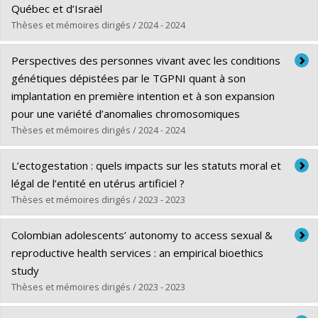
Lien vers le document dans Papyrus
Québec et d’Israël
Thèses et mémoires dirigés / 2024 - 2024
Diplômé(e) :
Nguyen, My An
Perspectives des personnes vivant avec les conditions
Cycle :
Maîtrise
génétiques dépistées par le TGPNI quant à son
Diplôme obtenu :
M.A.
implantation en première intention et à son expansion
Lien vers le document dans Papyrus
pour une variété d’anomalies chromosomiques
Thèses et mémoires dirigés / 2024 - 2024
Diplômé(e) :
Cassou, Mathilde
L’ectogestation : quels impacts sur les statuts moral et
Cycle :
Maîtrise
légal de l’entité en utérus artificiel ?
Diplôme obtenu :
M.A.
Thèses et mémoires dirigés / 2023 - 2023
Lien vers le document dans Papyrus
Diplômé(e) :
Drouin, Frédérique
Colombian adolescents’ autonomy to access sexual &
Cycle :
Maîtrise
reproductive health services : an empirical bioethics
Diplôme obtenu :
M.A.
study
Lien vers le document dans Papyrus
Thèses et mémoires dirigés / 2023 - 2023