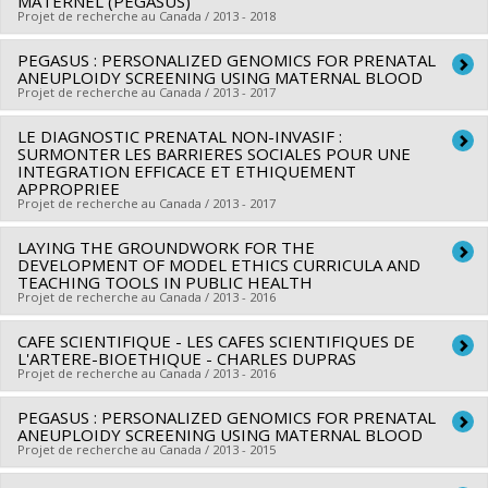
MATERNEL (PEGASUS)
institutionnelle du CRSH - Subventions d'exploration
Projet de recherche au Canada / 2013 - 2018
Sources de financement :
Génome Canada
,
Jacob Levy
,
Natalie Stoljar
,
Andrew Reisner
,
William
Programmes de subvention :
PVXXXXXX-Projets de
Roberts
,
Kristin Voigt
,
Justin Leroux
,
Pablo Gilabert
,
PEGASUS : PERSONALIZED GENOMICS FOR PRENATAL
Chercheur principal :
François Rousseau
recherche en génomique à grande échelle et Plates-formes
ANEUPLOIDY SCREENING USING MATERNAL BLOOD
Chantal Bouffard
,
Daniel Weinstock
,
France Légaré
,
Jocelyn
Co-chercheurs :
Vardit Ravitsky
Projet de recherche au Canada / 2013 - 2017
scientifiques tech.
Maclure
,
Mauro Rossi
Sources de financement :
Génome Québec
Sources de financement :
FRQS/Fonds de recherche du
LE DIAGNOSTIC PRENATAL NON-INVASIF :
Chercheur principal :
François Rousseau
Programmes de subvention :
SURMONTER LES BARRIERES SOCIALES POUR UNE
Québec - Santé (FRSQ)
Co-chercheurs :
François Audibert
,
Guy Rouleau
,
Anne-
INTEGRATION EFFICACE ET ETHIQUEMENT
Programmes de subvention :
PVXXXXXX-Regroupement
APPROPRIEE
Marie Laberge
,
Vardit Ravitsky
Projet de recherche au Canada / 2013 - 2017
stratégique
Sources de financement :
IRSC/Instituts de recherche en
santé du Canada
LAYING THE GROUNDWORK FOR THE
Chercheur principal :
Vardit Ravitsky
DEVELOPMENT OF MODEL ETHICS CURRICULA AND
Programmes de subvention :
Sources de financement :
FRQSC/Fonds de recherche du
TEACHING TOOLS IN PUBLIC HEALTH
Projet de recherche au Canada / 2013 - 2016
Québec - Société et culture (FQRSC)
Programmes de subvention :
PV113813-(NP) Soutien à la
CAFE SCIENTIFIQUE - LES CAFES SCIENTIFIQUES DE
Chercheur principal :
Bryn Williams-Jones
recherche pour la relève professorale
L'ARTERE-BIOETHIQUE - CHARLES DUPRAS
Co-chercheurs :
Vardit Ravitsky
Projet de recherche au Canada / 2013 - 2016
Sources de financement :
IRSC/Instituts de recherche en
PEGASUS : PERSONALIZED GENOMICS FOR PRENATAL
Chercheur principal :
Vardit Ravitsky
santé du Canada
ANEUPLOIDY SCREENING USING MATERNAL BLOOD
Sources de financement :
IRSC/Instituts de recherche en
Programmes de subvention :
Projet de recherche au Canada / 2013 - 2015
PV149034-Subventions pour
santé du Canada
planification