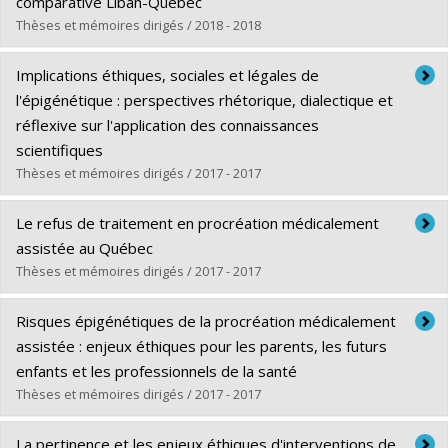
Diplôme obtenu :
Ph. D.
comparative Liban-Québec
Lien vers le document dans Papyrus
Thèses et mémoires dirigés / 2018 - 2018
Diplômé(e) :
Haidar, Hazar
Implications éthiques, sociales et légales de
Cycle :
Doctorat
l'épigénétique : perspectives rhétorique, dialectique et
Diplôme obtenu :
Ph. D.
réflexive sur l'application des connaissances
Lien vers le document dans Papyrus
scientifiques
Thèses et mémoires dirigés / 2017 - 2017
Diplômé(e) :
Dupras, Charles
Le refus de traitement en procréation médicalement
Cycle :
Doctorat
assistée au Québec
Diplôme obtenu :
Ph. D.
Thèses et mémoires dirigés / 2017 - 2017
Lien vers le document dans Papyrus
Diplômé(e) :
Morel-Laforce, Tierry
Risques épigénétiques de la procréation médicalement
Cycle :
Maîtrise
assistée : enjeux éthiques pour les parents, les futurs
Diplôme obtenu :
M.A.
enfants et les professionnels de la santé
Lien vers le document dans Papyrus
Thèses et mémoires dirigés / 2017 - 2017
Diplômé(e) :
Roy, Marie-Christine
La pertinence et les enjeux éthiques d'interventions de