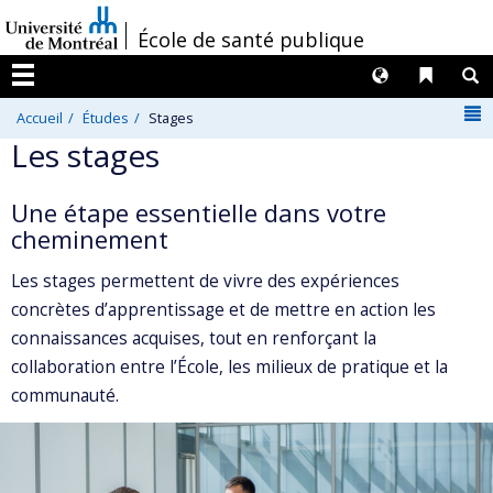
Passer
/
École de santé publique
au
contenu
Langues
Liens 
R
Menu
N
Accueil
Études
Stages
Les stages
Une étape essentielle dans votre
cheminement
Les stages permettent de vivre des expériences
concrètes d’apprentissage et de mettre en action les
connaissances acquises, tout en renforçant la
collaboration entre l’École, les milieux de pratique et la
communauté.