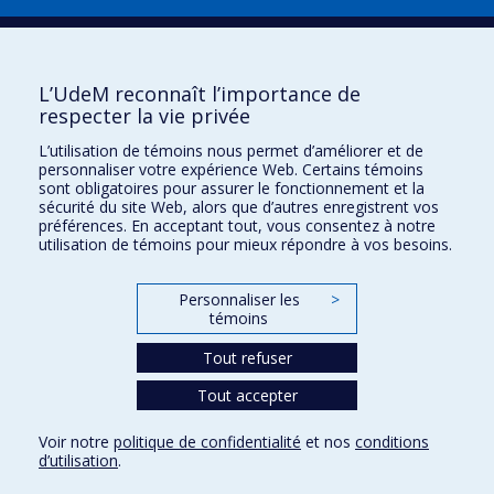
Plan du site
|
Accessibilité
Signaler une erreur
L’UdeM reconnaît l’importance de
respecter la vie privée
Boîte à outils
L’utilisation de témoins nous permet d’améliorer et de
personnaliser votre expérience Web. Certains témoins
Téléchargez les logos de l'ESPUM
sont obligatoires pour assurer le fonctionnement et la
sécurité du site Web, alors que d’autres enregistrent vos
préférences. En acceptant tout, vous consentez à notre
utilisation de témoins pour mieux répondre à vos besoins.
Personnaliser les
>
témoins
Tout refuser
Tout accepter
Confidentialité
Conditions d’utilisation
Voir notre
politique de confidentialité
et nos
conditions
Paramètres des témoins
d’utilisation
.
Université de
Montréal