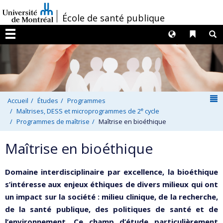
Passer
/
École de santé publique
au
contenu
Langues
Liens 
R
Menu
N
Accueil
Études
Programmes
e
Maîtrises, DESS et microprogrammes de 2
cycle
Programmes de maîtrise
Maîtrise en bioéthique
Maîtrise en bioéthique
Domaine interdisciplinaire par excellence, la bioéthique
s’intéresse aux enjeux éthiques de divers milieux qui ont
un impact sur la société : milieu clinique, de la recherche,
de la santé publique, des politiques de santé et de
l’environnement. Ce champ d’étude particulièrement