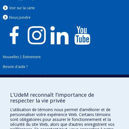
Voir sur la carte
Nous jo
i
ndre
Nouvelles
|
Événement
Besoin d'aide ?
Plan du site
|
Accessibilité
Signaler une erreur
L’UdeM reconnaît l’importance de
respecter la vie privée
Boîte à outils
L’utilisation de témoins nous permet d’améliorer et de
personnaliser votre expérience Web. Certains témoins
Téléchargez les logos de l'ESPUM
sont obligatoires pour assurer le fonctionnement et la
sécurité du site Web, alors que d’autres enregistrent vos