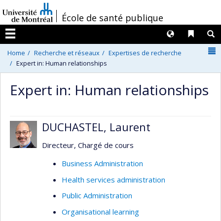
Passer
/
École de santé publique
au
contenu
Langues
Liens 
R
Menu
N
Home
Recherche et réseaux
Expertises de recherche
Expert in: Human relationships
Expert in: Human relationships
DUCHASTEL, Laurent
Directeur, Chargé de cours
Business Administration
Health services administration
Public Administration
Organisational learning