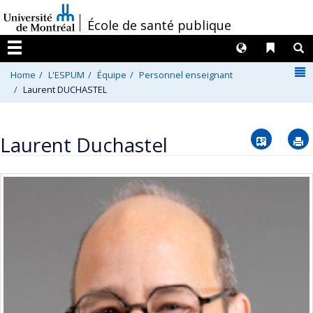
Passer
/
École de santé publique
au
contenu
Langues
Liens 
R
Menu
N
Home
L'ESPUM
Équipe
Personnel enseignant
Laurent DUCHASTEL
Vcard
Laurent Duchastel