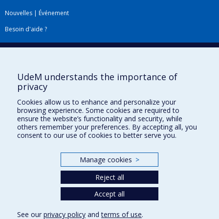
Nouvelles
|
Événement
Besoin d'aide ?
Plan du site
|
Accessibilité
Signaler une erreur
UdeM understands the importance of
privacy
Boîte à outils
Cookies allow us to enhance and personalize your
browsing experience. Some cookies are required to
Téléchargez les logos de l'ESPUM
ensure the website’s functionality and security, while
others remember your preferences. By accepting all, you
consent to our use of cookies to better serve you.
Manage cookies
>
Reject all
Accept all
Privacy
See our
privacy policy
and
terms of use
.