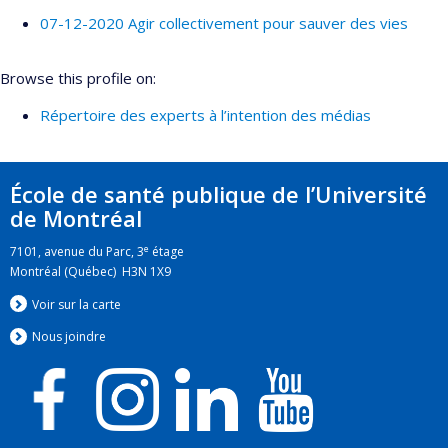
07-12-2020 Agir collectivement pour sauver des vies
Browse this profile on:
Répertoire des experts à l’intention des médias
École de santé publique de l’Université
de Montréal
e
7101, avenue du Parc, 3
étage
Montréal (Québec) H3N 1X9
Voir sur la carte
Nous jo
i
ndre