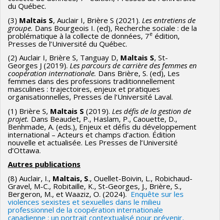
du Québec.
(3)
Maltais S
, Auclair I, Brière S (2021).
Les entretiens de
groupe.
Dans Bourgeois I. (ed), Recherche sociale : de la
e
problématique à la collecte de données, 7
édition,
Presses de l’Université du Québec.
(2) Auclair I, Brière S, Tanguay D,
Maltais S
, St-
Georges J (2019).
Les parcours de carrière des femmes en
coopération internationale.
Dans Brière, S. (ed), Les
femmes dans des professions traditionnellement
masculines : trajectoires, enjeux et pratiques
organisationnelles, Presses de l’Université Laval.
(1) Brière S,
Maltais S
(2019).
Les défis de la gestion de
projet.
Dans Beaudet, P., Haslam, P., Caouette, D.,
Benhmade, A. (eds.), Enjeux et défis du développement
international – Acteurs et champs d’action. Édition
nouvelle et actualisée. Les Presses de l’Université
d’Ottawa.
Autres publications
(8) Auclair, I.,
Maltais, S
., Ouellet-Boivin, L., Robichaud-
Gravel, M-C., Robitaille, K., St-Georges, J., Brière, S.,
Bergeron, M., et Waaziz, O. (2024).
Enquête sur les
violences sexistes et sexuelles dans le milieu
professionnel de la coopération internationale
canadienne : un portrait contextualisé pour prévenir,