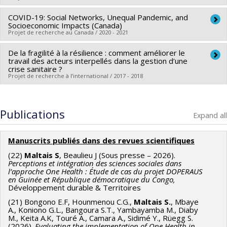
Grant programs:
Georges
COVID-19: Social Networks, Unequal Pandemic, and
Lead researcher :
Stéphanie Maltais
Socioeconomic Impacts (Canada)
Projet de recherche au Canada / 2020 - 2021
De la fragilité à la résilience : comment améliorer le
Lead researcher :
Roland Pongou
travail des acteurs interpellés dans la gestion d’une
Co-researchers :
Stéphanie Maltais
,
Sanni Yaya
,
Marie
crise sanitaire ?
Projet de recherche à l’international / 2017 - 2018
Christelle Mabeu Yangamen
Funding sources:
CRSH/Conseil de recherches en sciences
Lead researcher :
Stéphanie Maltais
humaines du Canada
Funding sources:
CRDI/Centre de recherches pour le
Publications
Expand all
Grant programs:
PVXXXXXX-Subvention d'engagement
développement international
partenarial - COVID19 Initiative spéciale
Grant programs:
Manuscrits publiés dans des revues scientifiques
(22)
Maltais S
, Beaulieu J (Sous presse – 2026).
Perceptions et intégration des sciences sociales dans
l’approche One Health : Étude de cas du projet DOPERAUS
en Guinée et République démocratique du Congo,
Développement durable & Territoires
(21) Bongono E.F, Hounmenou C.G.,
Maltais S.
, Mbaye
A., Koniono G.L., Bangoura S.T., Yambayamba M., Diaby
M., Keita A.K, Touré A., Camara A., Sidimé Y., Rüegg S.
(2026).
Evaluating the implementation of One Health in