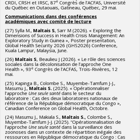
e
CRDI, CRSH et IRSC, 87
Congrès de l’ACFAS, Université
du Québec en Outaouais, Gatineau, Québec, 29 mai.
Communications dans des conférences
académiques avec comité de lecture
(27) Sylla M.,
Maltais S
, Sarr M (2026). « Exploring the
Dimensions of Success in Health Crisis Management: An
Exploratory Study in Guinea », Poster presentation,
Global Health Security 2026 (GHS2026) Conference,
Kuala Lampur, Malaysia, June.
(26)
Maltais S
, Beaulieu J (2026). « Le rôle des sciences
sociales dans la décolonisation de l’approche One
e
Health », 93
Congrès de l’ACFAS, Trois-Rivières, 12
mai.
(25) Kapinga B., Colombe S., Muyembe-Tamfum J-J.,
Masumu J.,
Maltais S.
(2025). « Opérationnaliser
l’approche
Une seule santé
dans le secteur du
laboratoire : Cas des deux laboratoires nationaux de
référence de la République démocratique du Congo »,
Canadian Conference on Global Health, Octobre.
(24) Masumu J., Makiala S.,
Maltais S.
, Colombe S.,
Muyembe-Tamfum J-J. (2025). “Opérationnalisation de
l’approche
Une seule santé
dans la surveillance des
zoonoses dans un contexte de répartition inégale des
ressources en République démocratique du Congo : Cas