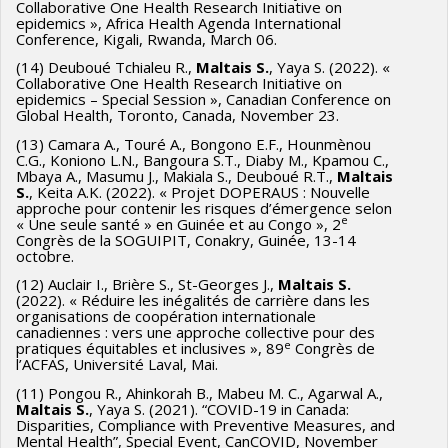
Collaborative One Health Research Initiative on
epidemics », Africa Health Agenda International
Conference, Kigali, Rwanda, March 06.
(14) Deuboué Tchialeu R.,
Maltais S.
, Yaya S. (2022). «
Collaborative One Health Research Initiative on
epidemics – Special Session », Canadian Conference on
Global Health, Toronto, Canada, November 23.
(13) Camara A., Touré A., Bongono E.F., Hounmènou
C.G., Koniono L.N., Bangoura S.T., Diaby M., Kpamou C.,
Mbaya A., Masumu J., Makiala S., Deuboué R.T.,
Maltais
S.
, Keita A.K. (2022). « Projet DOPERAUS : Nouvelle
approche pour contenir les risques d’émergence selon
e
« Une seule santé » en Guinée et au Congo », 2
Congrès de la SOGUIPIT, Conakry, Guinée, 13-14
octobre.
(12) Auclair I., Brière S., St-Georges J.,
Mal
tais S.
(2022). « Réduire les inégalités de carrière dans les
organisations de coopération internationale
canadiennes : vers une approche collective pour des
e
pratiques équitables et inclusives », 89
Congrès de
l’ACFAS, Université Laval, Mai.
(11) Pongou R., Ahinkorah B., Mabeu M. C., Agarwal A.,
Maltais S.
, Yaya S. (2021). “COVID-19 in Canada:
Disparities, Compliance with Preventive Measures, and
Mental Health”, Special Event, CanCOVID, November