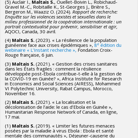
(5) Auclair I.,
Maltais S.
, Ouellet-Boivin L., Robichaud-
Gravel M.-C., Robitaille K., St-Georges J., Brière S.,
Bergeron M., Waaziz O. (2024).
Rapport de recherche:
Enquête sur les violences sexistes et sexuelles dans le
milieu professionnel de la coopération internationale : un
portrait contextualisé pour prévenir, sensibiliser et agir,
AQOCI, Canada, 30 avril.
(4)
Maltais S.
(2023). « La résilience de la population
e
guinéenne face aux crises épidémiques »,
8
édition du
webinaire « L’Instant recherche »,
Fondation Croix-
Rouge française, 6 juin.
(3)
Maltais S.
(2021). « Gestion des crises sanitaires
dans les États fragiles : comment la résilience
développée post-Ebola contribue-t-elle à la gestion de
la COVID-19 en Guinée? », Africa Institute for Research
in Economics and Social Sciences (AIRESS), Mohammed
VI Polytechnic University, Rabat Campus, Morocco,
November 16.
(2)
Maltais S.
(2021). « La localisation et la
décolonisation de l’aide: le cas d’Ebola en Guinée »,
Humanitarian Response Network of Canada, en ligne,
17 mai.
(1)
Maltais S.
(2019). « Limiter les futures menaces
posées par la maladie à virus Ebola : Ebola et santé
mentale des communautés », Déjeuner-causerie du