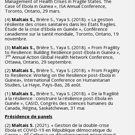
Management of Health Crises in Fragile States. The
Case of Ebola in Guinea », ISA Annual Conference,
Toronto, Ontario, 29 mars.
(4)
Maltais S.,
Brière S., Yaya S. (2018). « La gestion
résiliente des crises sanitaires dans les États fragiles.
Étude de la crise d’Ebola en Guinée », Conférence
canadienne sur la santé mondiale, Toronto, Ontario, 19
novembre.
(3)
Maltais S.,
Brière S., Yaya S. (2018). « From Fragility
to Resilience: Building Resilience post-Ebola in Guinea »,
th
7
Annual Action Global Health Network Conference,
Ottawa, Ontario, 29 septembre.
(2)
Maltais S.,
Brière S., Yaya S. (2018). « From Fragility
to Resilience: Working on the Resilience post-Ebola in
Guinea», International Conference on Humanitarian
Studies, La Haye, Pays-Bas, 28 août.
(1)
Maltais S.,
Brière S., Yaya S. (2018). « De la fragilité
à la résilience : construire la résilience post-Ebola en
Guinée », CASID, Congrès des sciences humaines du
Canada, Régina, Saskatchewan, 31 mai.
Présidence de panels
(2)
Maltais S.
(2021). « Gestion de la double-crise
Ebola et COVID-19 en République démocratique du
e
Congo », 9
Colloque en développement international,