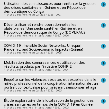
Utilisation des connaissances pour renforcer la gestion
Lead researcher :
Stéphanie Maltais
des crises sanitaires en Guinée et en République
Co-researchers :
Justin Masumu Mulumbu
,
Simon Rueegg
démocratique du Congo
Projet de recherche au Canada / 2026 - 2027
Funding sources:
IRSC/Instituts de recherche en santé du
Canada
Décentraliser et rendre opérationnelles les
Lead researcher :
Stéphanie Maltais
Grant programs:
plateformes ‘Une seule santé’ en Guinée et en
PVXXXXXX-(PJT) Subvention Projet
Funding sources:
CRDI/Centre de recherches pour le
République démocratique du Congo (DOPERAUS)
Projet de recherche à l’international / 2022 - 2026
développement international
Grant programs:
COVID-19 : Invisible Social Networks, Unequal
Lead researcher :
Justin Masumu Mulumbu
,
Alpha K. Keita
,
Pandemic, and Socioeconomic Impacts (Guinea)
Abdoulaye Touré
,
Sheila Makiala Mandanda
Projet de recherche au Canada / 2021 - 2025
Co-researchers :
Stéphanie Maltais
,
Simon Rüegg
,
Alioune
Mobilisation des connaissances et utilisation des
Lead researcher :
Roland Pongou
Camara
résultats produits par l’initiative COHRIE
Co-researchers :
Stéphanie Maltais
,
Sanni Yaya
,
Arunika
Funding sources:
Projet de recherche à l’international / 2022 - 2024
CRDI/Centre de recherches pour le
Agarwal
,
Marie Christelle Mabeu Yangamen
développement international
Enquête sur les violences sexistes et sexuelles dans le
Lead researcher :
Sanni Yaya
Funding sources:
CRSH/Conseil de recherches en sciences
Grant programs:
milieu professionnel de la coopération internationale : un
Co-researchers :
Stéphanie Maltais
,
Rodrigue Deuboue
humaines du Canada
portrait contextualisé pour prévenir, sensibiliser et agir
Projet de recherche au Canada / 2022 - 2023
Tchialeu
Grant programs:
PVXXXXXX-Subvention Savoir
Funding sources:
CRDI/Centre de recherches pour le
Étude exploratoire de la localisation de la gestion des
Lead researcher :
Isabelle Auclair
développement international
crises sanitaires au temps de la COVID-19 en Guinée
Co-researchers :
Stéphanie Maltais
,
Sophie Brière
,
Jade St-
Projet de recherche à l’international / 2022 - 2023