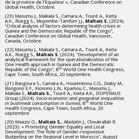
de la province de l’Équateur », Canadian Conference on
Global Health, Octobre.
(23) Masumu J., Makiala S., Camara A., Touré A., Keita
A.K., Rüegg S., Muyembe-Tamfum J.J.,
Maltais S.
(2024).
“Critical analysis of factors determining health crises in
Guinea and the Democratic Republic of the Congo”,
Canadian Conference on Global Health, Vancouver,
Canada, Octobre.
(22) Masumu J., Makiala S., Camara A., Touré A., Keita
A.K., Rüegg S.,
Maltais S
. (2024). “Development of an
analytical framework for the operationalization of the
One Health approach in Guinea and the Democratic
th
Republic of the Congo”, 8
World One Health Congress,
Cape Town, South Africa, 20 septembre.
(21) Bangoura S., Camara A., Hounmenou C.G., Diaby M.,
Bongono E.F., Kionono L.N., Kpamou C., Masumu J.,
Makiala S.,
Maltais S.
, Touré A., Keita A.K., DOPERAUS
Group (2024).
Socio-economic and geospatial inequalities
th
in bushmeat consumption in Guinea
, 8
World One
Health Congress, Cape Town, South Africa, 20
septembre.
(20) Waaziz O.,
Maltais S.
, Alladatin J., Choukrallah R.
(2023). « Promoting Gender Equality and Local
Development: The Role of Gender-responsive
Budgeting on the Regional Level in Morocco”, August