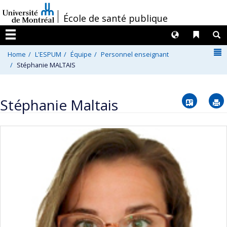
Passer
/
École de santé publique
au
contenu
Langues
Liens 
R
Menu
N
Home
L'ESPUM
Équipe
Personnel enseignant
Stéphanie MALTAIS
Vcard
Stéphanie Maltais