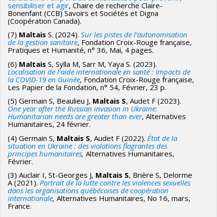
sensibiliser et agir
, Chaire de recherche Claire-
Bonenfant (CCB) Savoirs et Sociétés et Digna
(Coopération Canada).
(7)
Maltais
S. (2024).
Sur les pistes de l’autonomisation
de la gestion sanitaire
, Fondation Croix-Rouge française,
Pratiques et Humanité, n° 36, Mai, 4 pages.
(6)
Maltais
S, Sylla M, Sarr M, Yaya S. (2023).
Localisation de l’aide internationale en santé : Impacts de
la COVID-19 en Guinée
, Fondation Croix-Rouge française,
Les Papier de la Fondation, n° 54, Février, 23 p.
(5) Germain S, Beaulieu J,
Maltais S
, Audet F (2023).
One year after the Russian invasion in Ukraine:
Humanitarian needs are greater than ever
, Alternatives
Humanitaires, 24 février.
(4) Germain S,
Maltais S
, Audet F (2022).
État de la
situation en Ukraine : des violations flagrantes des
principes humanitaires
,
Alternatives Humanitaires,
Février.
(3) Auclair I, St-Georges J,
Maltais S
, Brière S, Delorme
A (2021).
Portrait de la lutte contre les violences sexuelles
dans les organisations québécoises de coopération
internationale
,
Alternatives Humanitaires, No 16, mars,
France.