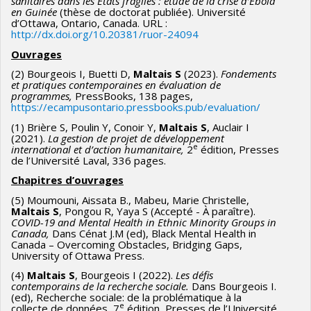
sanitaires dans les États fragiles : étude de la crise d’Ebola
en Guinée
(thèse de doctorat publiée). Université
d’Ottawa, Ontario, Canada. URL :
http://dx.doi.org/10.20381/ruor-24094
Ouvrages
(2) Bourgeois I, Buetti D,
Maltais S
(2023).
Fondements
et pratiques contemporaines en évaluation de
programmes,
PressBooks, 138 pages,
https://ecampusontario.pressbooks.pub/evaluation/
(1) Brière S, Poulin Y, Conoir Y,
Maltais S
, Auclair I
(2021).
La gestion de projet de développement
e
international et d’action humanitaire,
2
édition, Presses
de l’Université Laval, 336 pages.
Chapitres d’ouvrages
(5) Moumouni, Aissata B., Mabeu, Marie Christelle,
Maltais S
, Pongou R, Yaya S (Accepté - À paraître).
COVID-19 and Mental Health in Ethnic Minority Groups in
Canada,
Dans Cénat J.M (ed), Black Mental Health in
Canada – Overcoming Obstacles, Bridging Gaps,
University of Ottawa Press.
(4)
Maltais S
, Bourgeois I (2022).
Les défis
contemporains de la recherche sociale.
Dans Bourgeois I.
(ed), Recherche sociale: de la problématique à la
e
collecte de données, 7
édition, Presses de l’Université