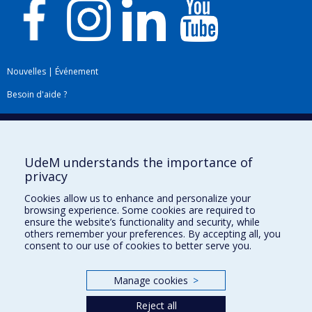
Nouvelles
|
Événement
Besoin d'aide ?
Plan du site
|
Accessibilité
Signaler une erreur
UdeM understands the importance of
privacy
Boîte à outils
Cookies allow us to enhance and personalize your
browsing experience. Some cookies are required to
Téléchargez les logos de l'ESPUM
ensure the website’s functionality and security, while
others remember your preferences. By accepting all, you
consent to our use of cookies to better serve you.
Manage cookies
>
Reject all