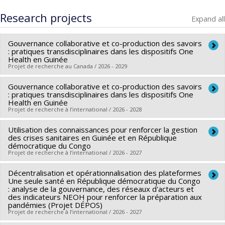
Research projects
Expand all
Gouvernance collaborative et co-production des savoirs
: pratiques transdisciplinaires dans les dispositifs One
Health en Guinée
Projet de recherche au Canada / 2026 - 2029
Gouvernance collaborative et co-production des savoirs
Lead researcher :
Stéphanie Maltais
: pratiques transdisciplinaires dans les dispositifs One
Funding sources:
CRSH/Conseil de recherches en sciences
Health en Guinée
Projet de recherche à l’international / 2026 - 2028
humaines du Canada
Grant programs:
PV153480-Subventions de
Utilisation des connaissances pour renforcer la gestion
Lead researcher :
Stéphanie Maltais
développement Savoir
des crises sanitaires en Guinée et en République
Co-researchers :
Abdoulaye Touré
démocratique du Congo
Projet de recherche à l’international / 2026 - 2027
Funding sources:
CRSH/Conseil de recherches en sciences
humaines du Canada
Décentralisation et opérationnalisation des plateformes
Lead researcher :
Stéphanie Maltais
Grant programs:
Une seule santé en République démocratique du Congo
PV153480-Subventions de
Funding sources:
CRDI/Centre de recherches pour le
: analyse de la gouvernance, des réseaux d'acteurs et
développement Savoir
des indicateurs NEOH pour renforcer la préparation aux
développement international
pandémies (Projet DÉPOS)
Grant programs:
Projet de recherche à l’international / 2026 - 2027