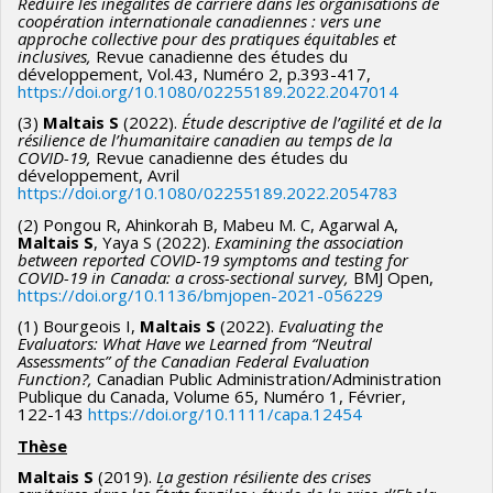
Réduire les inégalités de carrière dans les organisations de
coopération internationale canadiennes : vers une
approche collective pour des pratiques équitables et
inclusives,
Revue canadienne des études du
développement, Vol.43, Numéro 2, p.393-417,
https://doi.org/10.1080/02255189.2022.2047014
(3)
Maltais S
(2022).
Étude descriptive de l’agilité et de la
résilience de l’humanitaire canadien au temps de la
COVID-19,
Revue canadienne des études du
développement, Avril
https://doi.org/10.1080/02255189.2022.2054783
(2) Pongou R, Ahinkorah B, Mabeu M. C, Agarwal A,
Maltais S
, Yaya S (2022).
Examining the association
between reported COVID-19 symptoms and testing for
COVID-19 in Canada: a cross-sectional survey,
BMJ Open,
https://doi.org/10.1136/bmjopen-2021-056229
(1) Bourgeois I,
Maltais S
(2022).
Evaluating the
Evaluators: What Have we Learned from “Neutral
Assessments” of the Canadian Federal Evaluation
Function?,
Canadian Public Administration/Administration
Publique du Canada, Volume 65, Numéro 1, Février,
122-143
https://doi.org/10.1111/capa.12454
Thèse
Maltais S
(2019).
La gestion résiliente des crises