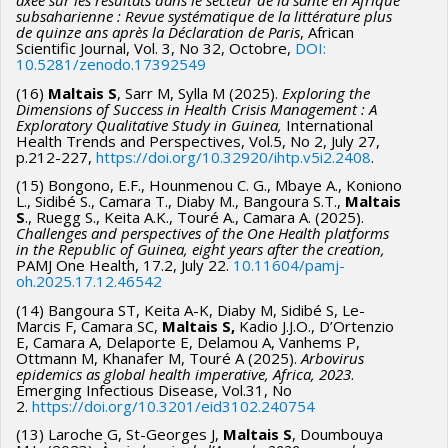
axée sur les résultats dans le secteur de la santé en Afrique
subsaharienne : Revue systématique de la littérature plus
de quinze ans après la Déclaration de Paris
, African
Scientific Journal, Vol. 3, No 32, Octobre,
DOI:
10.5281/zenodo.17392549
(16)
Maltais S
, Sarr M, Sylla M (2025).
Exploring the
Dimensions of Success in Health Crisis Management : A
Exploratory Qualitative Study in Guinea,
International
Health Trends and Perspectives, Vol.5, No 2, July 27,
p.212-227,
https://doi.org/10.32920/ihtp.v5i2.2408
.
(15) Bongono, E.F., Hounmenou C. G., Mbaye A., Koniono
L., Sidibé S., Camara T., Diaby M., Bangoura S.T.,
Maltais
S
., Ruegg S., Keita A.K., Touré A., Camara A. (2025).
Challenges and perspectives of the One Health platforms
in the Republic of Guinea, eight years after the creation,
PAMJ One Health, 17.2, July 22.
10.11604/pamj-
oh.2025.17.12.46542
(14) Bangoura ST, Keita A-K, Diaby M, Sidibé S, Le-
Marcis F, Camara SC,
Maltais S,
Kadio J.J.O., D’Ortenzio
E, Camara A, Delaporte E, Delamou A, Vanhems P,
Ottmann M, Khanafer M, Touré A (2025).
Arbovirus
epidemics as global health imperative, Africa, 2023
.
Emerging Infectious Disease, Vol.31, No
2.
https://doi.org/10.3201/eid3102.240754
(13) Laroche G, St-Georges J,
Maltais S
, Doumbouya