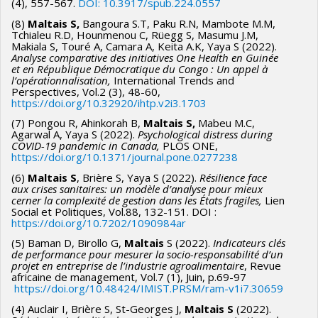
(4), 557-567.
DOI: 10.3917/spub.224.0557
(8)
Maltais S,
Bangoura S.T, Paku R.N, Mambote M.M,
Tchialeu R.D, Hounmenou C, Rüegg S, Masumu J.M,
Makiala S, Touré A, Camara A, Keita A.K, Yaya S (2022).
Analyse comparative des initiatives One Health en Guinée
et en République Démocratique du Congo : Un appel à
l’opérationnalisation,
International Trends and
Perspectives, Vol.2 (3), 48-60,
https://doi.org/10.32920/ihtp.v2i3.1703
(7) Pongou R, Ahinkorah B,
Maltais S,
Mabeu M.C,
Agarwal A, Yaya S (2022).
Psychological distress during
COVID-19 pandemic in Canada,
PLOS ONE,
https://doi.org/10.1371/journal.pone.0277238
(6)
Maltais S
, Brière S, Yaya S (2022).
Résilience face
aux crises sanitaires: un modèle d’analyse pour mieux
cerner la complexité de gestion dans les États fragiles,
Lien
Social et Politiques, Vol.88, 132-151. DOI :
https://doi.org/10.7202/1090984ar
(5) Baman D, Birollo G,
Maltais
S (2022).
Indicateurs clés
de performance pour mesurer la socio-responsabilité d’un
projet en entreprise de l’industrie agroalimentaire
, Revue
africaine de management, Vol.7 (1), Juin, p.69-97
https://doi.org/10.48424/IMIST.PRSM/ram-v1i7.30659
(4) Auclair I, Brière S, St-Georges J,
Maltais S
(2022).