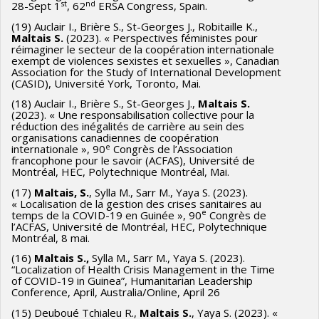
st
nd
28-Sept 1
, 62
ERSA Congress, Spain.
(19) Auclair I., Brière S., St-Georges J., Robitaille K.,
Mal
tais S.
(2023). « Perspectives féministes pour
réimaginer le secteur de la coopération internationale
exempt de violences sexistes et sexuelles », Canadian
Association for the Study of International Development
(CASID), Université York, Toronto, Mai.
(18) Auclair I., Brière S., St-Georges J.,
Mal
tais S.
(2023). « Une responsabilisation collective pour la
réduction des inégalités de carrière au sein des
organisations canadiennes de coopération
e
internationale », 90
Congrès de l’Association
francophone pour le savoir (ACFAS), Université de
Montréal, HEC, Polytechnique Montréal, Mai.
(17)
Maltais, S.
, Sylla M., Sarr M., Yaya S. (2023).
« Localisation de la gestion des crises sanitaires au
e
temps de la COVID-19 en Guinée », 90
Congrès de
l’ACFAS, Université de Montréal, HEC, Polytechnique
Montréal, 8 mai.
(16)
Maltais S.,
Sylla M., Sarr M., Yaya S. (2023).
“Localization of Health Crisis Management in the Time
of COVID-19 in Guinea”, Humanitarian Leadership
Conference, April, Australia/Online, April 26
(15) Deuboué Tchialeu R.,
Maltais S.
, Yaya S. (2023). «