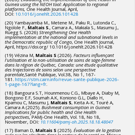
Guinea using the NEOH tool: Application to regional
platforms,
One Health Journal, April,
DOI:
10.1016/j.onehlt.2026.101428
(20) Yambayamba M., Metene M., Paku R., Lutonda C.,
Ngolole F.,
Maltais S
., Camara A., Makiala S., Masumu J.,
Rüegg S. (2026)
Strengthening One Health
implementation at the national and subnational levels in
the Democratic republic of Congo
, One Health Journal,
April, https://doi.org/ 10.1016/j.onehlt.2026.101428
(19) Vézina M,
Maltais S
(2026).
Facteurs influençant
l'utilisation et la non-utilisation de soins de sage-femme
dans la région de Québec, Canada: une étude qualitative
des trajectoires de soins selon une perspective
parentale
,Santé Publique, Vol.38, No 1, 167-
181.
https://stm.cairn.info/revue-sante-publique-2026-
1-page-167?lang=fr
.
(18) Bangoura S.T, Hounmenou C.G., Mbaye A, Diaby M,
Bongono E.F, Soumah A.K, Koniono G.L, Diallo H,
Kpamou C, Masumu J,
Maltais S
, Keita A-K, Touré A,
Camara A (2025).
Bushmeat consumption in Guinea:
Implications for public health and One Health
perspectives
, PAMJ-One Health, Vol. 18, No 18,
November, DOI
:
10.11604/pamj-oh.2025.18.18.48047
(17) Baman D,
Maltais S
(2025).
Évaluation de la gestion