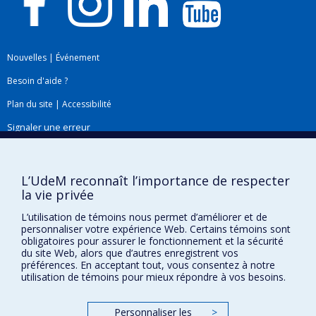
Nouvelles
|
Événement
Besoin d'aide ?
Plan du site
|
Accessibilité
Signaler une erreur
Boîte à outils
L’UdeM reconnaît l’importance de respecter
la vie privée
Téléchargez les logos de l'ESPUM
L’utilisation de témoins nous permet d’améliorer et de
personnaliser votre expérience Web. Certains témoins sont
obligatoires pour assurer le fonctionnement et la sécurité
du site Web, alors que d’autres enregistrent vos
préférences. En acceptant tout, vous consentez à notre
utilisation de témoins pour mieux répondre à vos besoins.
Personnaliser les
>