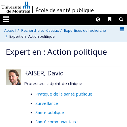
Passer
/
École de santé publique
au
contenu
Langues
Liens 
R
Menu
N
Accueil
Recherche et réseaux
Expertises de recherche
Expert en : Action politique
Expert en : Action politique
KAISER, David
Professeur adjoint de clinique
Pratique de la santé publique
Surveillance
Santé publique
Santé communautaire