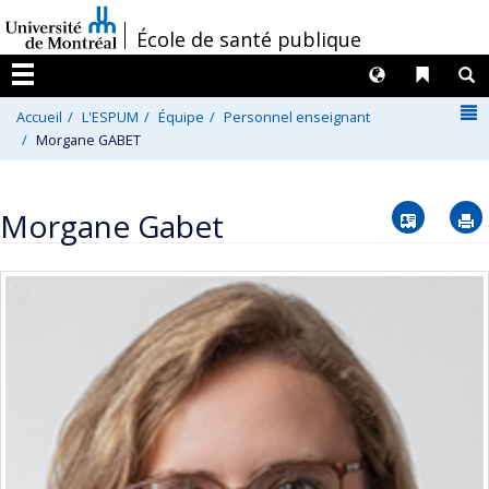
Passer
/
École de santé publique
au
contenu
Langues
Liens 
R
Menu
N
Accueil
L'ESPUM
Équipe
Personnel enseignant
Morgane GABET
Vcard
Morgane Gabet