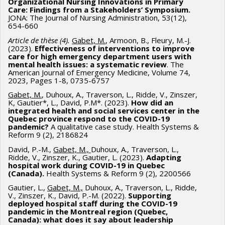
Organizational Nursing Innovations in Primary
Care: Findings from a Stakeholders’ Symposium.
JONA: The Journal of Nursing Administration, 53(12),
654-660
Article de thèse (4).
Gabet, M.
, Armoon, B., Fleury, M.-J.
(2023).
Effectiveness of interventions to improve
care for high emergency department users with
mental health issues: a systematic review
. The
American Journal of Emergency Medicine, Volume 74,
2023, Pages 1-8, 0735-6757
Gabet, M.
, Duhoux, A., Traverson, L., Ridde, V., Zinszer,
K, Gautier*, L., David, P.M*. (2023).
How did an
integrated health and social services center in the
Quebec province respond to the COVID-19
pandemic?
A qualitative case study. Health Systems &
Reform 9 (2), 2186824
David, P.-M.,
Gabet, M.,
Duhoux, A., Traverson, L.,
Ridde, V., Zinszer, K., Gautier, L. (2023).
Adapting
hospital work during COVID-19 in Quebec
(Canada).
Health Systems & Reform 9 (2), 2200566
Gautier, L.,
Gabet, M.,
Duhoux, A., Traverson, L., Ridde,
V., Zinszer, K., David, P.-M. (2022).
Supporting
deployed hospital staff during the COVID-19
pandemic in the Montreal region (Quebec,
Canada): what does it say about leadership