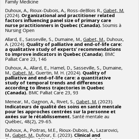
Family Medicine
Duhoux, A., Rioux-Dubois, A., Ross-deBlois R.,
Gabet, M.
(2024).
Organizational and practitioner related
factors influencing panel size of primary care
nurse practitionners in Quebec (Canada).
Soumis à
Nursing Open
Allard, E., Sasseville, S., Dumaine, M.,
Gabet, M.,
Duhoux,
A. (2024).
Quality of palliative and end-of-life care:
a qualitative study of experts’ recommendations
to improve indicators in Quebec (Canada
). BMC
Palliat Care 23, 146
Duhoux, A., Allard, E., Hamel, D., Sasseville, S., Dumaine,
M.,
Gabet, M.,
Guertin, M. H. (2024).
Quality of
palliative and end-of-life care: a quantitative
study of temporal trends and differences
according to illness trajectories in Quebec
(Canada).
BMC Palliat Care 23, 93
Menear, M., Gagnon, A., Rivet, S.,
Gabet, M.
(2023).
Indicateurs de qualité des soins en santé mentale
pour les approches centrées sur la personne et
axées sur le rétablissement.
Santé mentale au
Québec, 48(2), 29-65.
Duhoux, A., Poitras, M.E., Rioux-Dubois, A., Lazarovici,
M.,
Gabet, M.,
Dufour, E. (2023).
Clinical and