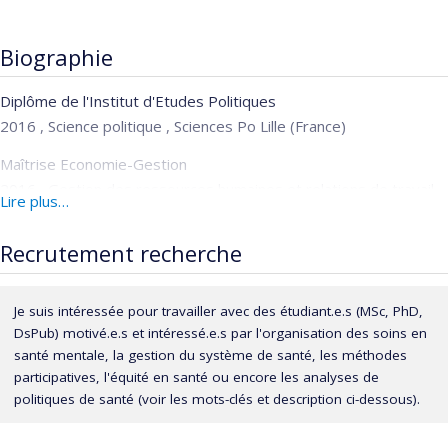
Biographie
Diplôme de l'Institut d'Etudes Politiques
2016 , Science politique , Sciences Po Lille (France)
Maîtrise Economie-Gestion
2016 , Gestion des ressources humaines et relations de travail ,
Lire plus…
Université Paris2-Panthéon-Assas (France)
Recrutement recherche
Doctorat en santé publique, option système organisation et
politique de santé
2023 , Santé publique , Université de Montréal (Canada)
Je suis intéressée pour travailler avec des étudiant.e.s (MSc, PhD,
DsPub) motivé.e.s et intéressé.e.s par l'organisation des soins en
Post-doctorat en organisation des soins en santé mentale
santé mentale, la gestion du système de santé, les méthodes
2024 , VITAM centre de recherche en santé durable , Université
participatives, l'équité en santé ou encore les analyses de
Laval (Canada)
politiques de santé (voir les mots-clés et description ci-dessous).