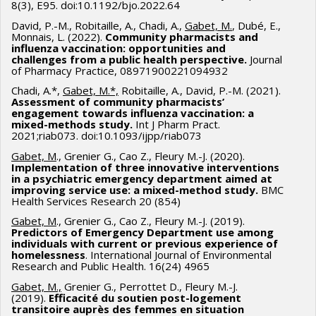
8(3), E95. doi:10.1192/bjo.2022.64
David, P.-M., Robitaille, A., Chadi, A.,
Gabet, M.
, Dubé, E.,
Monnais, L. (2022).
Community pharmacists and
influenza vaccination: opportunities and
challenges from a public health perspective.
Journal
of Pharmacy Practice, 08971900221094932
Chadi, A.*,
Gabet, M.*,
Robitaille, A., David, P.-M. (2021).
Assessment of community pharmacists’
engagement towards influenza vaccination: a
mixed-methods study.
Int J Pharm Pract.
2021;riab073. doi:10.1093/ijpp/riab073
Gabet, M
., Grenier G., Cao Z., Fleury M.-J. (2020).
Implementation of three innovative interventions
in a psychiatric emergency department aimed at
improving service use: a mixed-method study.
BMC
Health Services Research 20 (854)
Gabet, M
., Grenier G., Cao Z., Fleury M.-J. (2019).
Predictors of Emergency Department use among
individuals with current or previous experience of
homelessness
. International Journal of Environmental
Research and Public Health. 16(24) 4965
Gabet, M.,
Grenier G., Perrottet D., Fleury M.-J.
(2019).
Efficacité du soutien post-logement
transitoire auprès des femmes en situation