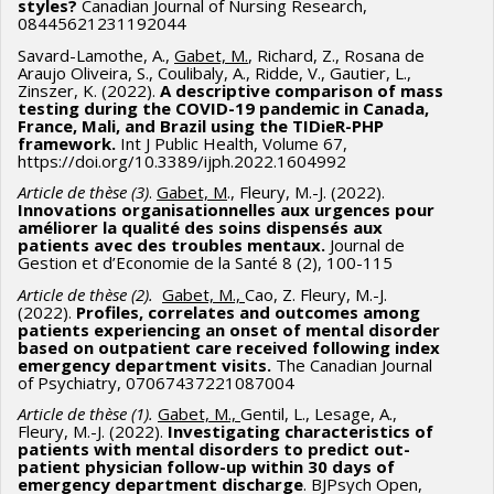
styles?
Canadian Journal of Nursing Research,
08445621231192044
Savard-Lamothe, A.,
Gabet, M.
, Richard, Z., Rosana de
Araujo Oliveira, S., Coulibaly, A., Ridde, V., Gautier, L.,
Zinszer, K. (2022).
A descriptive comparison of mass
testing during the COVID-19 pandemic in Canada,
France, Mali, and Brazil using the TIDieR-PHP
framework.
Int J Public Health, Volume 67,
https://doi.org/10.3389/ijph.2022.1604992
Article de thèse (3)
.
Gabet, M
., Fleury, M.-J. (2022).
Innovations organisationnelles aux urgences pour
améliorer la qualité des soins dispensés aux
patients avec des troubles mentaux.
Journal de
Gestion et d’Economie de la Santé 8 (2), 100-115
Article de thèse (2).
Gabet, M.,
Cao, Z. Fleury, M.-J.
(2022).
Profiles, correlates and outcomes among
patients experiencing an onset of mental disorder
based on outpatient care received following index
emergency department visits.
The Canadian Journal
of Psychiatry, 07067437221087004
Article de thèse (1).
Gabet, M.,
Gentil, L., Lesage, A.,
Fleury, M.-J. (2022).
Investigating characteristics of
patients with mental disorders to predict out-
patient physician follow-up within 30 days of
emergency department discharge
. BJPsych Open,