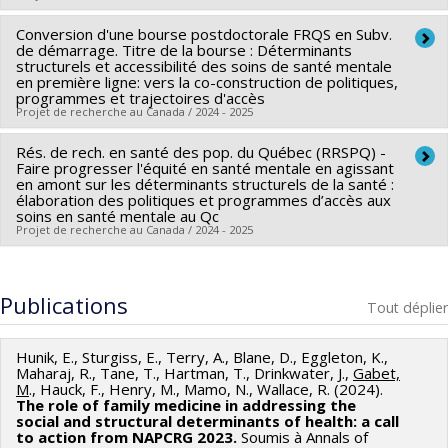
Sources de financement :
MSSS/Ministère de la Santé et des
Conversion d'une bourse postdoctorale FRQS en Subv.
Chercheur principal :
Morgane Gabet
Services sociaux
de démarrage. Titre de la bourse : Déterminants
Sources de financement :
CRSH/Conseil de recherches en
structurels et accessibilité des soins de santé mentale
Programmes de subvention :
en première ligne: vers la co-construction de politiques,
sciences humaines du Canada
programmes et trajectoires d'accès
Programmes de subvention :
PV153480-Subventions de
Projet de recherche au Canada / 2024 - 2025
développement Savoir
Rés. de rech. en santé des pop. du Québec (RRSPQ) -
Chercheur principal :
Morgane Gabet
Faire progresser l'équité en santé mentale en agissant
Sources de financement :
FRQS/Fonds de recherche du
en amont sur les déterminants structurels de la santé :
élaboration des politiques et programmes d’accès aux
Québec - Santé (FRSQ)
soins en santé mentale au Qc
Programmes de subvention :
PVXXXXXX-Subvention de
Projet de recherche au Canada / 2024 - 2025
démarrage
Sources de financement :
FRQS/Fonds de recherche du
Québec - Santé (FRSQ)
Publications
Tout déplier
Programmes de subvention :
PVXXXXXX-Réseaux
thématiques de recherche
Hunik, E., Sturgiss, E., Terry, A., Blane, D., Eggleton, K.,
Maharaj, R., Tane, T., Hartman, T., Drinkwater, J.,
Gabet,
M
., Hauck, F., Henry, M., Mamo, N., Wallace, R. (2024).
The role of family medicine in addressing the
social and structural determinants of health: a call
to action from NAPCRG 2023.
Soumis à Annals of