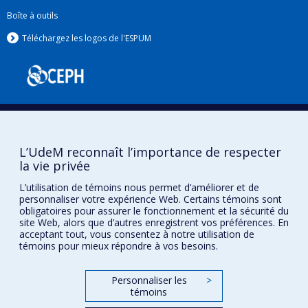
Boîte à outils
Téléchargez les logos de l'ESPUM
L’UdeM reconnaît l’importance de respecter
la vie privée
Confidentialité
L’utilisation de témoins nous permet d’améliorer et de
Conditions d’utilisation
personnaliser votre expérience Web. Certains témoins sont
obligatoires pour assurer le fonctionnement et la sécurité du
Paramètres des témoins
site Web, alors que d’autres enregistrent vos préférences. En
Université de
Montréal
acceptant tout, vous consentez à notre utilisation de
témoins pour mieux répondre à vos besoins.
Personnaliser les
>
témoins