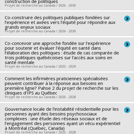
construction de politiques
Programmes de subvention :
PVXXXXXX-(SE) Programme
Projet de recherche au Canada / 2026 - 2030
Soutien aux équipes de recherche - Stade de
développement : Renouvellement
Co-construire des politiques publiques fondées sur
Chercheur principal :
Morgane Gabet
l’expérience et axées vers l’équité pour répondre aux
Co-chercheurs :
Béatrice Godard
,
Yan Kestens
,
Sébastien
grands enjeux sociaux
Projet de recherche au Canada / 2026 - 2030
Lord
,
David Buetti
,
Laurence Roy
,
Nancy Côté
,
Lara
Maillet
,
Audrey L'Espérance
Co-concevoir une approche fondée sur l'expérience
Chercheur principal :
Morgane Gabet
Sources de financement :
pour soutenir et évaluer l'équité en santé dans
FRQSC/Fonds de recherche du
Sources de financement :
FRQS/Fonds de recherche du
l’élaboration des politiques : étude de cas comparée de
Québec - Société et culture (FQRSC)
trois politiques québécoises sur l'accès aux soins en
Québec - Santé (FRSQ)
santé mentale
Programmes de subvention :
PVXXXXXX-(AC) Actions
Programmes de subvention :
PVXXXXXX-Bourse de
Projet de recherche au Canada / 2025 - 2029
concertées - générique
chercheur-boursier : Junior 1
Comment les infirmières praticiennes spécialisées
Chercheur principal :
Morgane Gabet
peuvent contribuer à la réponse aux besoins en
Sources de financement :
FRQSC/Fonds de recherche du
première ligne? Pahse 2 du projet de recherche sur les
cliniques d'IPS au Québec
Québec - Société et culture (FQRSC)
Projet de recherche au Canada / 2026 - 2028
Programmes de subvention :
PV113813-(NP) Soutien à la
recherche pour la relève professorale
Gouvernance locale de l’instabilité résidentielle pour les
Chercheur principal :
Arnaud Duhoux
personnes ayant des besoins psychosociaux
Co-chercheurs :
Patrick Lavoie
,
Marlène Karam
,
Nadia
complexes : une étude des réseaux sociaux et de
l’engagement des personnes ayant un vécu expérientiel
Sourial
,
Morgane Gabet
,
Emilie Dufour
,
Nancy Côté
,
à Montréal (Québec, Canada)
Marie-Ève Poitras
,
Annie Rioux-Dubois
Projet de recherche au Canada / 2025 - 2028