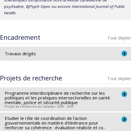
psychiatrie,
BJPsych Open
ou encore
International Journal of Public
Health.
Encadrement
Tout déplier
Travaux dirigés
Betty-Ann Auguste (Hiver 2024)
Projets de recherche
Tout déplier
Caroline Piette (Automne 2024)
Sarah St-Germain (Automne 2024)
Programme interdisciplinaire de recherche sur les
politiques et les pratiques intersectorielles en santé
mentale, justice et sécurité publique
Projet de recherche au Canada / 2026 - 2031
Etudier le rôle de coordination de l’action
Sources de financement :
FRQSC/Fonds de recherche du
gouvernementale en matière d’itinérance pour
Québec - Société et culture (FQRSC)
renforcer sa cohérence : évaluation réaliste et co-