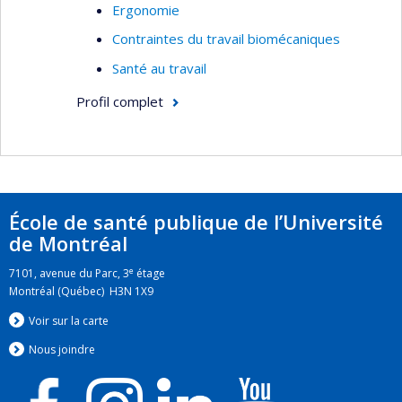
Ergonomie
Contraintes du travail biomécaniques
Santé au travail
Profil complet
École de santé publique de l’Université
de Montréal
e
7101, avenue du Parc, 3
étage
Montréal (Québec) H3N 1X9
Voir sur la carte
Nous jo
i
ndre