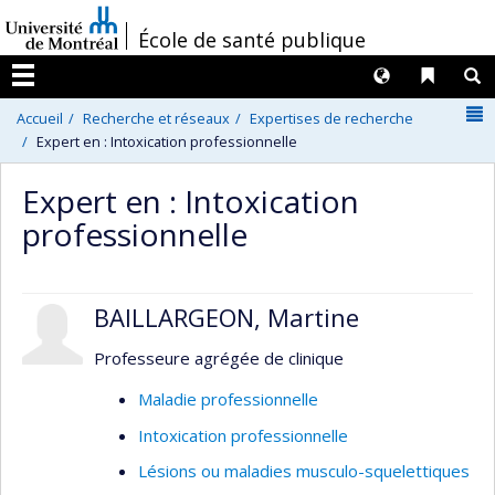
Passer
/
École de santé publique
au
contenu
Langues
Liens 
R
Menu
N
Accueil
Recherche et réseaux
Expertises de recherche
Expert en : Intoxication professionnelle
Expert en : Intoxication
professionnelle
BAILLARGEON, Martine
Professeure agrégée de clinique
Maladie professionnelle
Intoxication professionnelle
Lésions ou maladies musculo-squelettiques