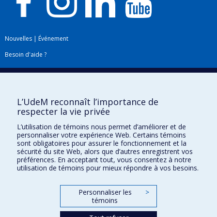
Nouvelles
|
Événement
Besoin d'aide ?
Plan du site
|
Accessibilité
Signaler une erreur
L’UdeM reconnaît l’importance de
respecter la vie privée
Boîte à outils
L’utilisation de témoins nous permet d’améliorer et de
personnaliser votre expérience Web. Certains témoins
Téléchargez les logos de l'ESPUM
sont obligatoires pour assurer le fonctionnement et la
sécurité du site Web, alors que d’autres enregistrent vos
préférences. En acceptant tout, vous consentez à notre
utilisation de témoins pour mieux répondre à vos besoins.
Personnaliser les
>
témoins