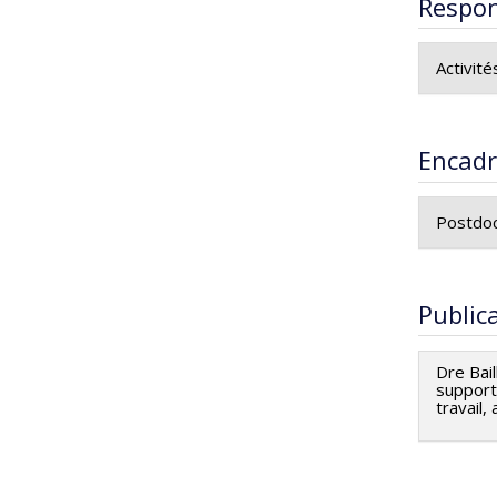
Respon
Activité
Activité
Encad
Postdoc
Su
l'
Public
Me
Dre Bai
support 
travail,