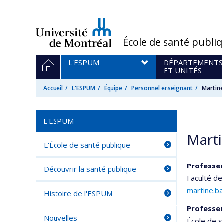
Passer
au
contenu
/
École de santé publi
Navigation
ACCUEIL
L'ESPUM
DÉPARTEMENT
principale
ET UNITÉS
Accueil
L'ESPUM
Équipe
Personnel enseignant
Martin
L'ESPUM
Marti
L'École de santé publique
Professeu
Découvrir la santé publique
Faculté d
martine.b
Histoire de l'ESPUM
Professeu
Nouvelles
École de 