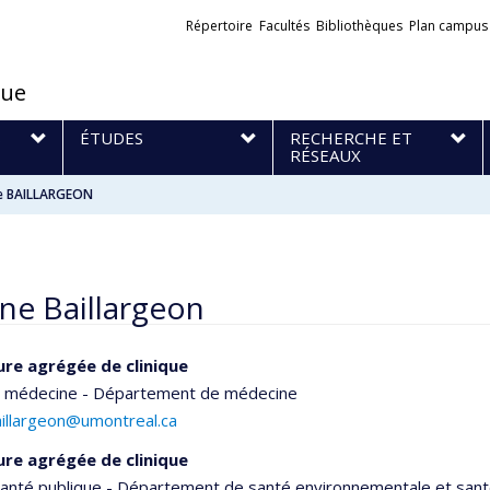
Liens
Répertoire
Facultés
Bibliothèques
Plan campus
externes
que
S
ÉTUDES
RECHERCHE ET
RÉSEAUX
e BAILLARGEON
ne Baillargeon
re agrégée de clinique
e médecine - Département de médecine
aillargeon@umontreal.ca
re agrégée de clinique
santé publique - Département de santé environnementale et santé