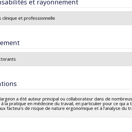
sabilités et rayonnement
s clinique et professionnelle
s cliniques à la Clinique de médecine du travail et de l'environn
rement
torants
pervision de stagiaires (externes et résidents en médecine) à la 
environnement
ations
mbre du Comité de progamme de la spécialité en médecine du t
llargeon a été auteur principal ou collaborateur dans de nombreus
à la pratique en médecine du travail, en particulier pour ce qui a 
 aux facteurs de risque de nature ergonomique et à l’analyse du tra