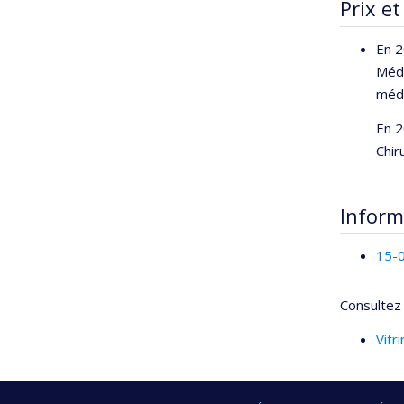
Prix et
En 2
Méde
méde
En 2
Chir
Inform
15-
Consultez 
Vitr