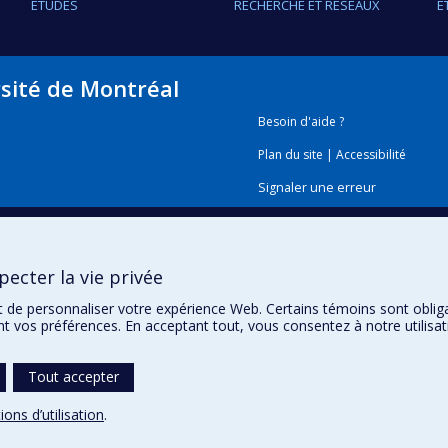
ÉTUDES
RECHERCHE ET RÉSEAUX
É
rsité de Montréal
Besoin d'aide ?
Plan du site
|
Accessibilité
Signaler une erreur
Boîte à outils
ecter la vie privée
Téléchargez les logos de l'E
t de personnaliser votre expérience Web. Certains témoins sont oblig
ent vos préférences. En acceptant tout, vous consentez à notre utili
Tout accepter
ions d’utilisation
.
témoins