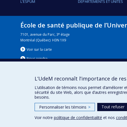
L'ESPUM
DÉPARTEMENTS ET UNITÉS
École de santé publique de l’Unive
e
7101, avenue du Parc, 3
étage
Montréal (Québec) H3N 1X9
Voir sur la carte
Nous jo
i
ndre
L’UdeM reconnaît l’importance de resp
Nouvelles
|
Événement
L’utilisation de témoins nous permet d’améliorer e
sécurité du site Web, alors que d’autres enregistr
besoins.
Tout refuser
Personnaliser les témoins
>
Voir notre
politique de confidentialité
et nos
condit
Confidentialité
Conditions d’utilisation
Paramètres des 