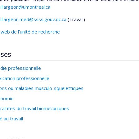
aillargeon@umontreal.ca
aillargeon.med@ssss.gouv.qc.ca
(Travail)
els
 web de l’unité de recherche
ises
die professionnelle
xication professionnelle
ons ou maladies musculo-squelettiques
onomie
raintes du travail biomécaniques
é au travail