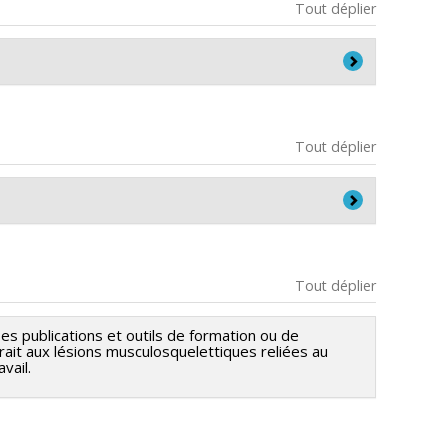
Tout déplier
ement du CHUM.
Tout déplier
Clinique de médecine du travail et de
Tout déplier
ravail
es publications et outils de formation ou de
trait aux lésions musculosquelettiques reliées au
vail.