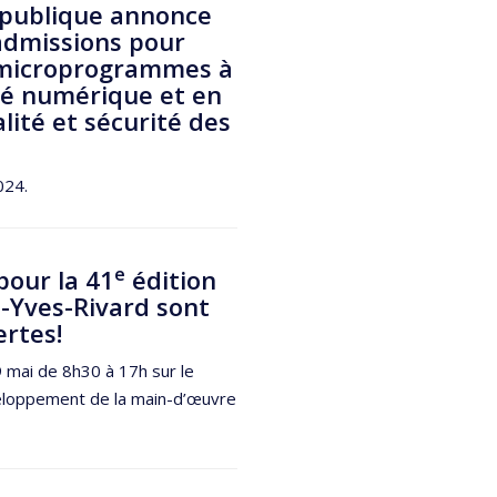
é publique annonce
admissions pour
microprogrammes à
té numérique et en
lité et sécurité des
024.
e
pour la 41
édition
-Yves-Rivard sont
rtes!
9 mai de 8h30 à 17h sur le
éveloppement de la main-d’œuvre