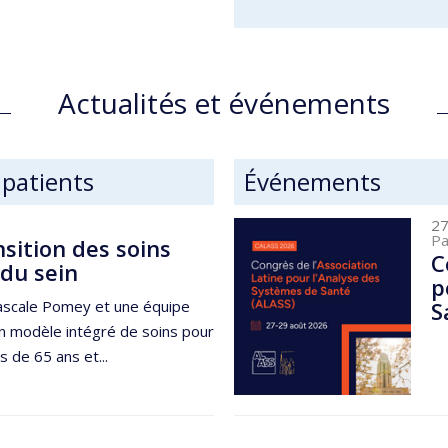
Actualités et événements
 patients
Événements
27
Pa
nsition des soins
C
du sein
p
Pascale Pomey et une équipe
S
un modèle intégré de soins pour
 de 65 ans et...