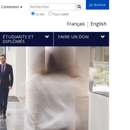
Rechercher
Je donne
Connexion
Rechercher
Ce site
Tout UdeM
Choix
Français
English
de
ÉTUDIANTS ET
FAIRE UN DON
la
DIPLÔMÉS
langue