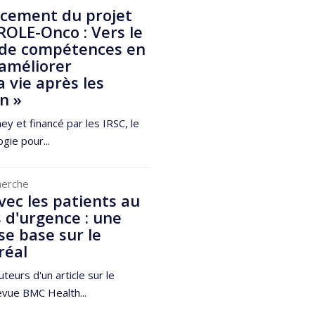
ncement du projet
OLE-Onco : Vers le
de compétences en
 améliorer
a vie après les
n »
 et financé par les IRSC, le
gie pour...
herche
vec les patients au
s d'urgence : une
se base sur le
réal
eurs d'un article sur le
evue BMC Health...