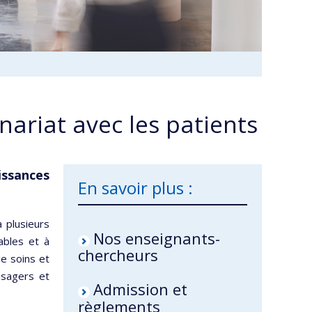
nariat avec les patients
issances
En savoir plus :
 plusieurs
Nos enseignants-
ables et à
chercheurs
de soins et
usagers et
Admission et
règlements