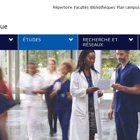
Liens
Répertoire
Facultés
Bibliothèques
Plan campus
externes
que
S
ÉTUDES
RECHERCHE ET
RÉSEAUX