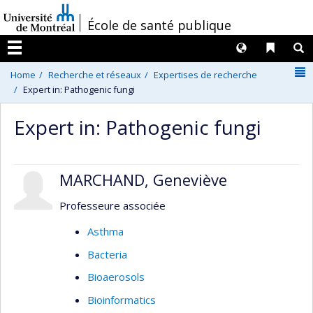
Passer
/
École de santé publique
au
contenu
Langues
Liens 
R
Menu
N
Home
Recherche et réseaux
Expertises de recherche
Expert in: Pathogenic fungi
Expert in: Pathogenic fungi
MARCHAND, Geneviève
Professeure associée
Asthma
Bacteria
Bioaerosols
Bioinformatics