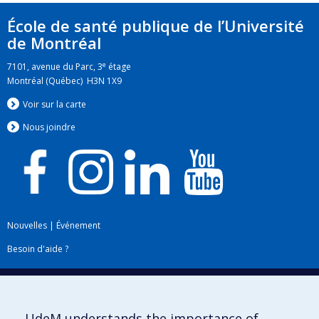
École de santé publique de l’Université
de Montréal
e
7101, avenue du Parc, 3
étage
Montréal (Québec) H3N 1X9
Voir sur la carte
Nous jo
i
ndre
Nouvelles
|
Événement
Besoin d'aide ?
Plan du site
|
Accessibilité
Signaler une erreur
UdeM understands the importance of