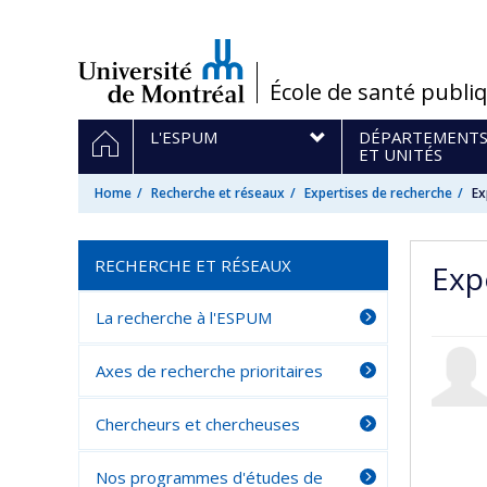
Passer
au
contenu
/
École de santé publi
Navigation
HOME
L'ESPUM
DÉPARTEMENT
principale
ET UNITÉS
Home
Recherche et réseaux
Expertises de recherche
Ex
RECHERCHE ET RÉSEAUX
Exp
La recherche à l'ESPUM
Axes de recherche prioritaires
Chercheurs et chercheuses
Nos programmes d'études de