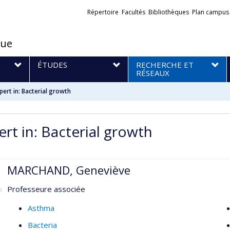
Liens
Répertoire
Facultés
Bibliothèques
Plan campus
externes
que
S
ÉTUDES
RECHERCHE ET
RÉSEAUX
pert in: Bacterial growth
ert in: Bacterial growth
MARCHAND, Geneviève
Professeure associée
Asthma
Bacteria