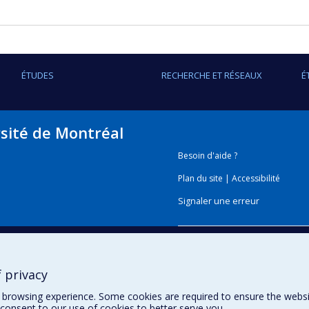
ÉTUDES
RECHERCHE ET RÉSEAUX
É
rsité de Montréal
Besoin d'aide ?
Plan du site
|
Accessibilité
Signaler une erreur
Boîte à outils
 privacy
Téléchargez les logos de l'E
browsing experience. Some cookies are required to ensure the website’
consent to our use of cookies to better serve you.