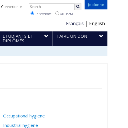
Rechercher
Je donne
Connexion
Search
This website
All UdeM
Choix
Français
English
de
ÉTUDIANTS ET
FAIRE UN DON
la
DIPLÔMÉS
langue
Occupational hygiene
Industrial hygiene