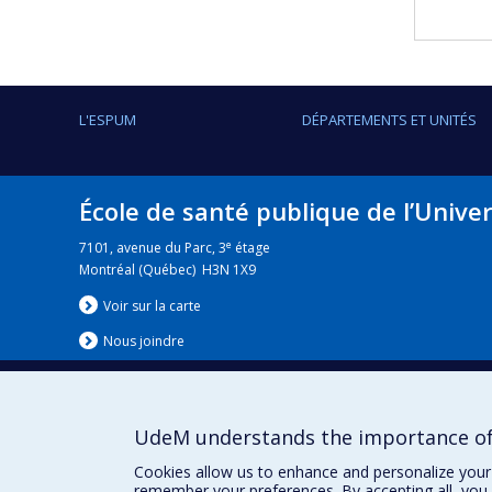
L'ESPUM
DÉPARTEMENTS ET UNITÉS
École de santé publique de l’Unive
e
7101, avenue du Parc, 3
étage
Montréal (Québec) H3N 1X9
Voir sur la carte
Nous jo
i
ndre
UdeM understands the importance of
Nouvelles
|
Événement
Cookies allow us to enhance and personalize your 
remember your preferences. By accepting all, you 