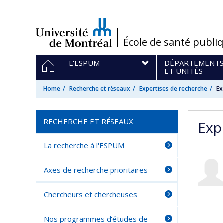
Passer
au
contenu
/
École de santé publi
Navigation
HOME
L'ESPUM
DÉPARTEMENT
principale
ET UNITÉS
Home
Recherche et réseaux
Expertises de recherche
Ex
RECHERCHE ET RÉSEAUX
Exp
La recherche à l'ESPUM
Axes de recherche prioritaires
Chercheurs et chercheuses
Nos programmes d'études de