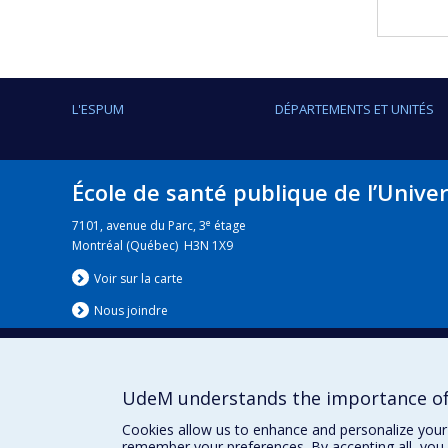
L'ESPUM
DÉPARTEMENTS ET UNITÉS
École de santé publique de l’Unive
e
7101, avenue du Parc, 3
étage
Montréal (Québec) H3N 1X9
Voir sur la carte
Nous jo
i
ndre
UdeM understands the importance of
Nouvelles
|
Événement
Cookies allow us to enhance and personalize your 
remember your preferences. By accepting all, you 