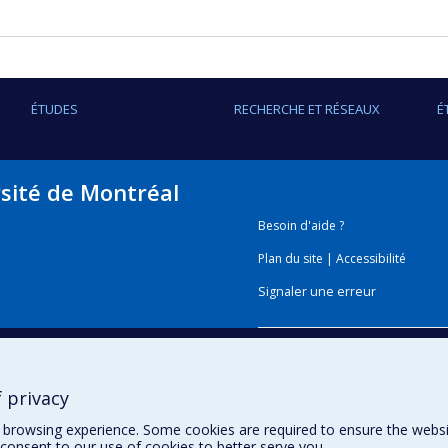
ÉTUDES
RECHERCHE ET RÉSEAUX
É
rsité de Montréal
Besoin d'aide ?
Plan du site
|
Accessibilité
Signaler une erreur
Boîte à outils
 privacy
Téléchargez les logos de l'E
browsing experience. Some cookies are required to ensure the website’
consent to our use of cookies to better serve you.