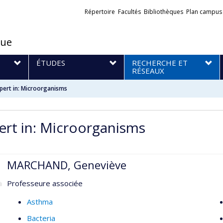
Liens
Répertoire
Facultés
Bibliothèques
Plan campus
externes
que
S
ÉTUDES
RECHERCHE ET
RÉSEAUX
pert in: Microorganisms
ert in: Microorganisms
MARCHAND, Geneviève
Professeure associée
Asthma
Bacteria