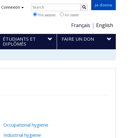
Rechercher
Je donne
Connexion
Search
This website
All UdeM
Choix
Français
English
de
ÉTUDIANTS ET
FAIRE UN DON
la
DIPLÔMÉS
langue
Occupational hygiene
Industrial hygiene