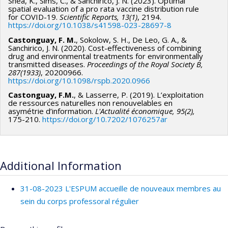
Shea, K., Sims, C., & Sanchirico, J. N. (2023). Optimal
spatial evaluation of a pro rata vaccine distribution rule
for COVID-19.
Scientific Reports, 13(1)
, 2194.
https://doi.org/10.1038/s41598-023-28697-8
Castonguay, F. M.
, Sokolow, S. H., De Leo, G. A., &
Sanchirico, J. N. (2020). Cost-effectiveness of combining
drug and environmental treatments for environmentally
transmitted diseases.
Proceedings of the Royal Society B,
287(1933)
, 20200966.
https://doi.org/10.1098/rspb.2020.0966
Castonguay, F.M.
, & Lasserre, P. (2019). L’exploitation
de ressources naturelles non renouvelables en
asymétrie d’information.
L'Actualité économique, 95(2),
175-210.
https://doi.org/10.7202/1076257ar
Additional Information
31-08-2023 L'ESPUM accueille de nouveaux membres au
sein du corps professoral régulier