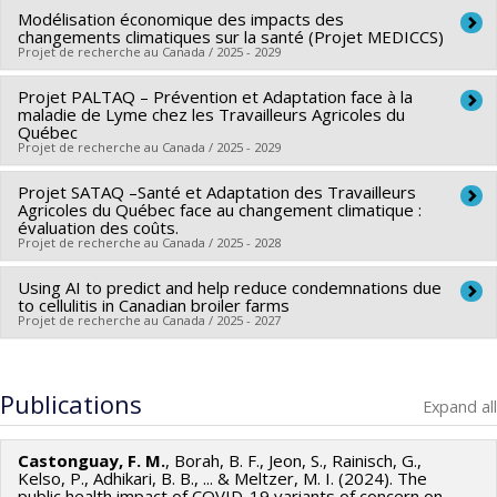
Grant programs:
PVXXXXXX-Bourse de chercheur-boursier :
Modélisation économique des impacts des
Lead researcher :
Pablo Valdes Donoso
Junior 1
changements climatiques sur la santé (Projet MEDICCS)
Co-researchers :
Martine Boulianne
,
Émile Bouchard
,
Projet de recherche au Canada / 2025 - 2029
Sébastien Buczinski
,
Simon Dufour
,
Marie-Odile Benoit-
Projet PALTAQ – Prévention et Adaptation face à la
Funding sources:
FRQSC/Fonds de recherche du Québec -
Biancamano
,
Christopher Fernandez Prada
,
Marianne
maladie de Lyme chez les Travailleurs Agricoles du
Société et culture (FQRSC)
Villettaz Robichaud
Québec
,
Juan Carlos Arango Sabogal
,
Maud de
Projet de recherche au Canada / 2025 - 2029
Grant programs:
PVXXXXXX-(AC) Actions concertées -
Lagarde
,
François M. Castonguay
,
Lionel Birglen
générique
Funding sources:
MAPAQ/Ministère de l'Agriculture, des
Projet SATAQ –Santé et Adaptation des Travailleurs
Lead researcher :
François M. Castonguay
Agricoles du Québec face au changement climatique :
Pêcheries et de l'Alimentation
Funding sources:
FRQSC/Fonds de recherche du Québec -
évaluation des coûts.
Grant programs:
Projet de recherche au Canada / 2025 - 2028
Société et culture (FQRSC)
Grant programs:
PV113813-(NP) Soutien à la recherche
Using AI to predict and help reduce condemnations due
Lead researcher :
François M. Castonguay
pour la relève professorale
to cellulitis in Canadian broiler farms
Co-researchers :
Nolwenn Noisel
,
Sophie Meunier
,
Yohann
Projet de recherche au Canada / 2025 - 2027
Chiu
Co-researchers :
Martine Boulianne
,
Pablo Valdes Donoso
,
Funding sources:
FRQSC/Fonds de recherche du Québec -
François M. Castonguay
Publications
Société et culture (FQRSC)
Expand all
Funding sources:
Les Producteurs de poulet du Canada
Grant programs:
PVXXXXXX-(AC) Actions concertées -
Grant programs:
générique
Castonguay, F. M.
, Borah, B. F., Jeon, S., Rainisch, G.,
Kelso, P., Adhikari, B. B., ... & Meltzer, M. I. (2024). The
public health impact of COVID-19 variants of concern on