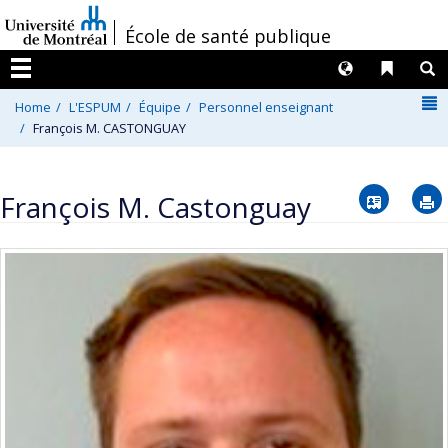
Passer
/
École de santé publique
au
contenu
Langues
Liens 
R
Menu
N
Home
L'ESPUM
Équipe
Personnel enseignant
François M. CASTONGUAY
Vcard
François M. Castonguay