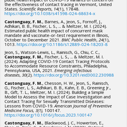
the effectiveness of contact tracing in Vermont, United
States.
Scientific Reports
,
14
(1), 17848.
https://doi.org/10.1038/s41598-024-68634-x
Castonguay, F. M.
, Barnes, A., Jeon, S., Fornoff, J.,
Adhikari, B. B., Fischer, L. S., ... & Meltzer, M. I. (2024).
Estimated public health impact of concurrent mask
mandate and vaccinate-or-test requirement in Illinois,
October to December 2021.
BMC Public Health
,
24
(1),
1013.
https://doi.org/10.1186/s12889-024-18203-8
Jeon, S., Watson-Lewis, L., Rainisch, G., Chiu, C. C.,
Castonguay, F. M.
, Fischer, L. S., ... & Meltzer, M. I.
(2024). Adapting COVID-19 Contact Tracing Protocols
to Accommodate Resource Constraints, Philadelphia,
Pennsylvania, USA, 2021.
Emerging infectious
diseases
,
30
(2).
https://doi.org/10.3201/eid3002.230988
Castonguay, F. M.
, Chesson, H. W., Jeon, S., Rainisch,
G., Fischer, L. S., Adhikari, B. B., Kahn, E. B., Greening Jr.,
B., Gift, T. L., Meltzer, M. I. (2024). Building a Simple
Model to Assess the Impact of Case Investigation and
Contact Tracing for Sexually Transmitted Diseases:
Lessons from COVID-19.
American Journal of Preventive
Medicine Focus, 3(1),
100147.
https://doi.org/10.1016/j.focus.2023.100147
Castonguay, F. M.
, Blackwood, J. C., Howerton, E.,