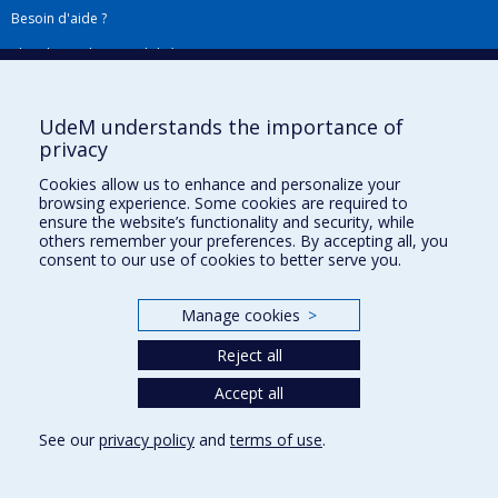
Besoin d'aide ?
Plan du site
|
Accessibilité
Signaler une erreur
UdeM understands the importance of
privacy
Boîte à outils
Cookies allow us to enhance and personalize your
browsing experience. Some cookies are required to
Téléchargez les logos de l'ESPUM
ensure the website’s functionality and security, while
others remember your preferences. By accepting all, you
consent to our use of cookies to better serve you.
Manage cookies
>
Reject all
Accept all
Privacy
See our
privacy policy
and
terms of use
.
Terms of use
Cookie Settings