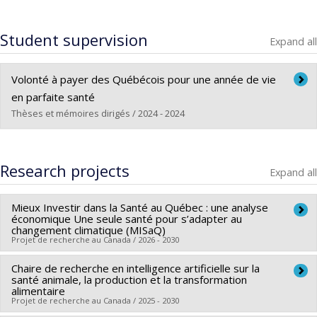
Student supervision
Expand all
Volonté à payer des Québécois pour une année de vie
en parfaite santé
Thèses et mémoires dirigés / 2024 - 2024
Graduate :
Danita, Alexandru D.
Cycle :
Master's
Research projects
Expand all
Grade :
M. Sc.
Lien vers le document dans Papyrus
Mieux Investir dans la Santé au Québec : une analyse
économique Une seule santé pour s’adapter au
changement climatique (MISaQ)
Projet de recherche au Canada / 2026 - 2030
Chaire de recherche en intelligence artificielle sur la
Lead researcher :
François M. Castonguay
santé animale, la production et la transformation
Funding sources:
FRQS/Fonds de recherche du Québec -
alimentaire
Projet de recherche au Canada / 2025 - 2030
Santé (FRSQ)