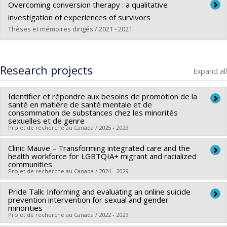
Graduate :
Ferber, Geoffrey
Overcoming conversion therapy : a qualitative
Cycle :
Master's
investigation of experiences of survivors
Grade :
M. Sc.
Thèses et mémoires dirigés / 2021 - 2021
Lien vers le document dans Papyrus
Graduate :
Dromer, Elisabeth
Cycle :
Master's
Research projects
Expand all
Grade :
M. Sc.
Lien vers le document dans Papyrus
Identifier et répondre aux besoins de promotion de la
santé en matière de santé mentale et de
consommation de substances chez les minorités
sexuelles et de genre
Projet de recherche au Canada / 2025 - 2029
Clinic Mauve – Transforming integrated care and the
Lead researcher :
Olivier Ferlatte
health workforce for LGBTQIA+ migrant and racialized
Funding sources:
FRQS/Fonds de recherche du Québec -
communities
Projet de recherche au Canada / 2024 - 2029
Santé (FRSQ)
Grant programs:
PVXXXXXX-Bourse de chercheur-boursier :
Pride Talk: Informing and evaluating an online suicide
Lead researcher :
Edward Ou Jin Lee
Junior 2
prevention intervention for sexual and gender
Co-researchers :
Maria-Pilar Ramírez García
,
Sue-Ann
minorities
Projet de recherche au Canada / 2022 - 2029
MacDonald
,
Annie Pullen Sansfaçon
,
Amélie Blanchet