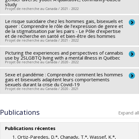
Co-researchers :
Katherine Frohlich
,
Mathieu Goyette
,
humaines du Canada
study
Projet de recherche au Canada / 2021 - 2022
Jorge Florès-Aranda
,
Daniel Grace
,
Eric Mykhalovskiy
,
Grant programs:
PV153480-Subventions de
Travis Salway
,
Maxime Blanchette
développement Savoir
Le risque suicidaire chez les hommes gais, bisexuels et
Lead researcher :
Rebecca Haines-Saah
Funding sources:
queer : Comprendre le rôle de l’expression de genre et
IRSC/Instituts de recherche en santé du
Co-researchers :
Jean Séguin
,
Natalie Castellanos Ryan
,
de la stigmatisation par les pairs - Le Pôle d'expertise
Canada
et de recherche en santé et bien-être des hommes
Robert-Paul Juster
,
Olivier Ferlatte
,
Nicholas Chadi
Projet de recherche au Canada / 2021 - 2022
Grant programs:
PVXXXXXX-Subvention catalyseur
Funding sources:
Commission de la santé mentale du
Canada
Picturing the experiences and perspectives of cannabis
Lead researcher :
Olivier Ferlatte
use by 2SLGBTQ living with a mental illness in Québec
Grant programs:
PVXXXXXX-Subvention catalyseur
Co-researchers :
Janie Houle
Projet de recherche au Canada / 2020 - 2022
Funding sources:
MSSS/Ministère de la Santé et des
Sexe et pandémie : Comprendre comment les hommes
Funding sources:
Commission de la santé mentale du
Services sociaux
gais et bisexuels adaptent leurs comportements
Canada
Grant programs:
sexuels durant la crise du Covid-19
Projet de recherche au Canada / 2020 - 2021
Grant programs:
Lead researcher :
Olivier Ferlatte
Co-researchers :
Jorge Florès-Aranda
,
Maxime Blanchette
Publications
Expand all
Funding sources:
MSSS/Ministère de la Santé et des
Services sociaux
Publications récentes
Grant programs:
Ortiz-Paredes, D.*, Chanady, T.*, Wassef, K.*,