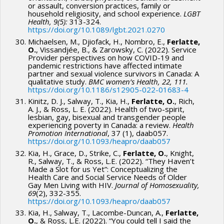
or assault, conversion practices, family or
household religiosity, and school experience.
LGBT
Health, 9(5):
313-324.
https://doi.org/10.1089/lgbt.2021.0270
Michaelsen, M., Djiofack, H., Nombro, E.,
Ferlatte,
O.
, Vissandjée, B., & Zarowsky, C. (2022). Service
Provider perspectives on how COVID-19 and
pandemic restrictions have affected intimate
partner and sexual violence survivors in Canada: A
qualitative study.
BMC women’s Health, 22, 111.
https://doi.org/10.1186/s12905-022-01683-4
Kinitz, D. J., Salway, T., Kia, H.,
Ferlatte, O.
, Rich,
A. J., & Ross, L. E. (2022). Health of two-spirit,
lesbian, gay, bisexual and transgender people
experiencing poverty in Canada: a review.
Health
Promotion International
, 37 (1), daab057.
https://doi.org/10.1093/heapro/daab057
Kia, H., Grace, D., Strike, C.,
Ferlatte, O.
, Knight,
R., Salway, T., & Ross, L.E. (2022). “They Haven’t
Made a Slot for us Yet”: Conceptualizing the
Health Care and Social Service Needs of Older
Gay Men Living with HIV.
Journal of Homosexuality,
69
(2), 332-355.
https://doi.org/10.1093/heapro/daab057
Kia, H., Salway, T., Lacombe-Duncan, A.,
Ferlatte,
O.
, & Ross, L.E. (2022). “You could tell I said the