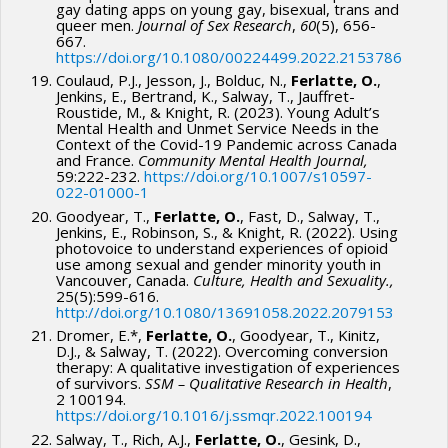
gay dating apps on young gay, bisexual, trans and
queer men.
Journal of Sex Research
,
60
(5), 656-
667.
https://doi.org/10.1080/00224499.2022.2153786
Coulaud, P.J., Jesson, J., Bolduc, N.,
Ferlatte, O.
,
Jenkins, E., Bertrand, K., Salway, T., Jauffret-
Roustide, M., & Knight, R. (2023). Young Adult’s
Mental Health and Unmet Service Needs in the
Context of the Covid-19 Pandemic across Canada
and France.
Community Mental Health Journal,
59:222-232.
https://doi.org/10.1007/s10597-
022-01000-1
Goodyear, T.,
Ferlatte, O.
, Fast, D., Salway, T.,
Jenkins, E., Robinson, S., & Knight, R. (2022). Using
photovoice to understand experiences of opioid
use among sexual and gender minority youth in
Vancouver, Canada.
Culture,
Health and Sexuality.,
25(5):599-616.
http://doi.org/10.1080/13691058.2022.2079153
Dromer, E.*,
Ferlatte, O.
, Goodyear, T., Kinitz,
D.J., & Salway, T. (2022). Overcoming conversion
therapy: A qualitative investigation of experiences
of survivors.
SSM – Qualitative Research in Health
,
2 100194.
https://doi.org/10.1016/j.ssmqr.2022.100194
Salway, T., Rich, A.J.,
Ferlatte, O.
, Gesink, D.,