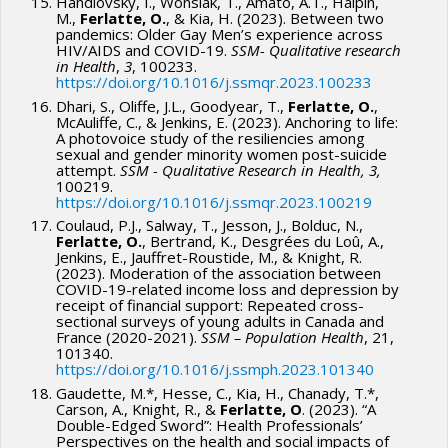
Handlovsky, I., Wonsiak, T., Amato, A.T., Halpin,
M.,
Ferlatte, O.
, & Kia, H. (2023). Between two
pandemics: Older Gay Men’s experience across
HIV/AIDS and COVID-19.
SSM- Qualitative research
in Health
,
3
, 100233.
https://doi.org/10.1016/j.ssmqr.2023.100233
Dhari, S., Oliffe, J.L., Goodyear, T.,
Ferlatte, O.
,
McAuliffe, C., & Jenkins, E. (2023). Anchoring to life:
A photovoice study of the resiliencies among
sexual and gender minority women post-suicide
attempt.
SSM - Qualitative Research in Health, 3,
100219.
https://doi.org/10.1016/j.ssmqr.2023.100219
Coulaud, P.J., Salway, T., Jesson, J., Bolduc, N.,
Ferlatte, O.
, Bertrand, K., Desgrées du Loû, A.,
Jenkins, E., Jauffret-Roustide, M., & Knight, R.
(2023). Moderation of the association between
COVID-19-related income loss and depression by
receipt of financial support: Repeated cross-
sectional surveys of young adults in Canada and
France (2020-2021).
SSM – Population Health
, 21,
101340.
https://doi.org/10.1016/j.ssmph.2023.101340
Gaudette, M.*, Hesse, C., Kia, H., Chanady, T.*,
Carson, A., Knight, R., &
Ferlatte, O
. (2023). “A
Double-Edged Sword”: Health Professionals’
Perspectives on the health and social impacts of