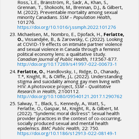
Ross, L.E., Bränström, R., Sadr, A., Khan, S.,
Grennan, T., Shokoohi, M., Brennan, D.J., & Gilbert,
M. (2022). Preventable mortality among sexual
minority Canadians.
SSM – Population Health
,
101276.
https://doi.org/10.1016/j.ssmph.2022.101276
Michaelsen, M., Nombro, E., Djiofack, H.,
Ferlatte,
O.
, Vissandjée, B., & Zarowsky, C. (2022). Looking
at COVID-19 effects on intimate partner violence
and sexual violence in Canada through a feminist
political economy lens: a qualitative study.
Canadian Journal of Public Health, 113
:567-877.
http://doi.org/10.17269/s41997-022-00673-1
Ferlatte, O.
, Handlovsky, I., Ridge, D., Chanady,
T.*, Knight, R., & Oliffe, J.L. (2022). Understanding
stigma and suicidality among gay men living with
HIV: A photovoice project,
SSM – Qualitative
Research in Health,
2:100112.
http://doi.org/10.1080/09540121.2017.1290762
Salway, T., Black, S., Kennedy, A., Watt, S.,
Ferlatte, O., Gaspar, M., Knight, R., & Gilbert, M.
(2022). “Syndemic moral distress”: Sexual health
provider practices in the context of co-occurring,
socially produced sexual and mental health
epidemics.
BMC Public Health,
22: 750.
https://doi.org/10.1186/s12913-022-08149-1