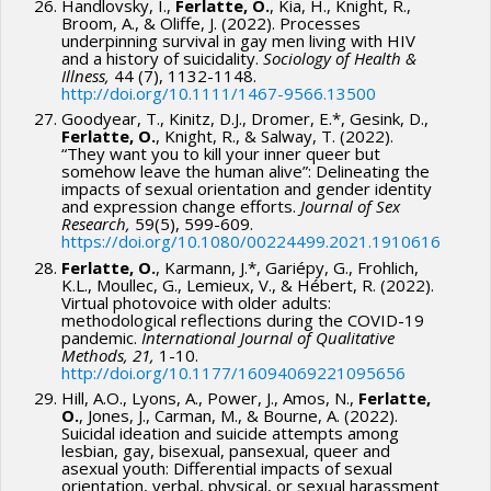
Handlovsky, I.,
Ferlatte, O.
, Kia, H., Knight, R.,
Broom, A., & Oliffe, J. (2022). Processes
underpinning survival in gay men living with HIV
and a history of suicidality.
Sociology of Health &
Illness,
44 (7), 1132-1148.
http://doi.org/10.1111/1467-9566.13500
Goodyear, T., Kinitz, D.J., Dromer, E.*, Gesink, D.,
Ferlatte, O.
, Knight, R., & Salway, T. (2022).
“They want you to kill your inner queer but
somehow leave the human alive”: Delineating the
impacts of sexual orientation and gender identity
and expression change efforts.
Journal of Sex
Research,
59(5), 599-609.
https://doi.org/10.1080/00224499.2021.1910616
Ferlatte, O.
, Karmann, J.*, Gariépy, G., Frohlich,
K.L., Moullec, G., Lemieux, V., & Hébert, R. (2022).
Virtual photovoice with older adults:
methodological reflections during the COVID-19
pandemic.
International Journal of Qualitative
Methods, 21,
1-10.
http://doi.org/10.1177/16094069221095656
Hill, A.O., Lyons, A., Power, J., Amos, N.,
Ferlatte,
O.
, Jones, J., Carman, M., & Bourne, A. (2022).
Suicidal ideation and suicide attempts among
lesbian, gay, bisexual, pansexual, queer and
asexual youth: Differential impacts of sexual
orientation, verbal, physical, or sexual harassment