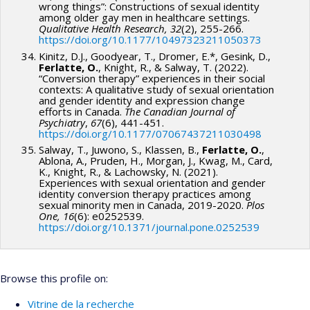
wrong things”: Constructions of sexual identity
among older gay men in healthcare settings.
Qualitative Health Research, 32
(2), 255-266.
https://doi.org/10.1177/10497323211050373
Kinitz, D.J., Goodyear, T., Dromer, E.*, Gesink, D.,
Ferlatte, O.
, Knight, R., & Salway, T. (2022).
“Conversion therapy” experiences in their social
contexts: A qualitative study of sexual orientation
and gender identity and expression change
efforts in Canada.
The Canadian Journal of
Psychiatry
,
67
(6), 441-451.
https://doi.org/10.1177/07067437211030498
Salway, T., Juwono, S., Klassen, B.,
Ferlatte, O.
,
Ablona, A., Pruden, H., Morgan, J., Kwag, M., Card,
K., Knight, R., & Lachowsky, N. (2021).
Experiences with sexual orientation and gender
identity conversion therapy practices among
sexual minority men in Canada, 2019-2020.
Plos
One, 16
(6): e0252539.
https://doi.org/10.1371/journal.pone.0252539
Browse this profile on:
Vitrine de la recherche