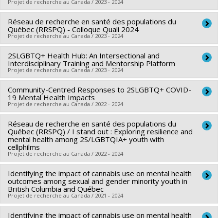
Funding sources:
FRQS/Fonds de recherche du Québec -
Projet de recherche au Canada / 2023 - 2024
Santé (FRSQ)
Réseau de recherche en santé des populations du
Lead researcher :
Olivier Ferlatte
Grant programs:
PVXXXXXX-Établissement de jeunes
Québec (RRSPQ) - Colloque Quali 2024
Co-researchers :
Tara Chanady
chercheurs Juniors 1
Projet de recherche au Canada / 2023 - 2024
Funding sources:
MSSS/Ministère de la Santé et des
2SLGBTQ+ Health Hub: An Intersectional and
Lead researcher :
France Gagnon
Services sociaux
Interdisciplinary Training and Mentorship Platform
Co-researchers :
Olivier Ferlatte
Grant programs:
Projet de recherche au Canada / 2023 - 2024
Funding sources:
FRQS/Fonds de recherche du Québec -
Community-Centred Responses to 2SLGBTQ+ COVID-
Lead researcher :
Daniel Grace
Santé (FRSQ)
19 Mental Health Impacts
Co-researchers :
Olivier Ferlatte
Grant programs:
Projet de recherche au Canada / 2022 - 2024
PVXXXXXX-Réseaux thématiques de
Funding sources:
IRSC/Instituts de recherche en santé du
recherche
Réseau de recherche en santé des populations du
Co-researchers :
Olivier Ferlatte
Canada
Québec (RRSPQ) / I stand out : Exploring resilience and
Funding sources:
Agence de santé publique du Canada
Grant programs:
mental health among 2S/LGBTQIA+ youth with
PVXXXXXX-Subvention de formation
cellphilms
Grant programs:
Projet de recherche au Canada / 2022 - 2024
Identifying the impact of cannabis use on mental health
Lead researcher :
France Gagnon
outcomes among sexual and gender minority youth in
Co-researchers :
Olivier Ferlatte
British Columbia and Québec
Projet de recherche au Canada / 2021 - 2024
Funding sources:
FRQS/Fonds de recherche du Québec -
Santé (FRSQ)
Identifying the impact of cannabis use on mental health
Lead researcher :
Rodney Knight
,
Olivier Ferlatte