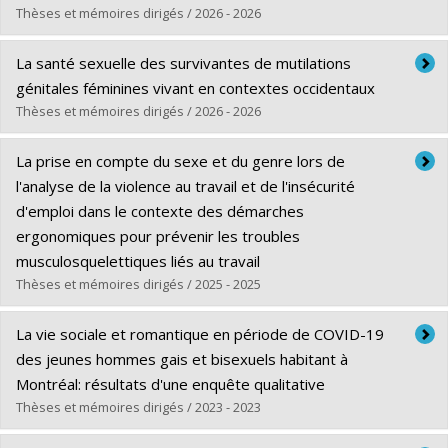
Grade :
M. Sc.
Thèses et mémoires dirigés / 2026 - 2026
Lien vers le document dans Papyrus
Graduate :
Ouellet, Simon
La santé sexuelle des survivantes de mutilations
Cycle :
Master's
génitales féminines vivant en contextes occidentaux
Grade :
M. Sc.
Thèses et mémoires dirigés / 2026 - 2026
Lien vers le document dans Papyrus
Graduate :
Gareau, Emmanuelle
La prise en compte du sexe et du genre lors de
Cycle :
Doctoral
l'analyse de la violence au travail et de l'insécurité
Grade :
Ph. D.
d'emploi dans le contexte des démarches
Lien vers le document dans Papyrus
ergonomiques pour prévenir les troubles
musculosquelettiques liés au travail
Thèses et mémoires dirigés / 2025 - 2025
Graduate :
Marques de Queiroz, Marcela
La vie sociale et romantique en période de COVID-19
Cycle :
Master's
des jeunes hommes gais et bisexuels habitant à
Grade :
M. Sc.
Montréal: résultats d'une enquête qualitative
Lien vers le document dans Papyrus
Thèses et mémoires dirigés / 2023 - 2023