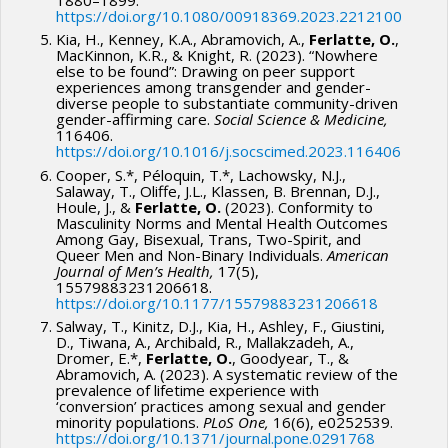
https://doi.org/10.1080/00918369.2023.2212100
Kia, H., Kenney, K.A., Abramovich, A.,
Ferlatte, O.
,
MacKinnon, K.R., & Knight, R. (2023). “Nowhere
else to be found”: Drawing on peer support
experiences among transgender and gender-
diverse people to substantiate community-driven
gender-affirming care.
Social Science & Medicine,
116406.
https://doi.org/10.1016/j.socscimed.2023.116406
Cooper, S.*, Péloquin, T.*, Lachowsky, N.J.,
Salaway, T., Oliffe, J.L., Klassen, B. Brennan, D.J.,
Houle, J., &
Ferlatte, O.
(2023). Conformity to
Masculinity Norms and Mental Health Outcomes
Among Gay, Bisexual, Trans, Two-Spirit, and
Queer Men and Non-Binary Individuals.
American
Journal of Men’s Health,
17(5),
15579883231206618.
https://doi.org/10.1177/15579883231206618
Salway, T., Kinitz, D.J., Kia, H., Ashley, F., Giustini,
D., Tiwana, A., Archibald, R., Mallakzadeh, A.,
Dromer, E.*,
Ferlatte, O.
, Goodyear, T., &
Abramovich, A. (2023). A systematic review of the
prevalence of lifetime experience with
‘conversion’ practices among sexual and gender
minority populations.
PLoS One,
16(6), e0252539.
https://doi.org/10.1371/journal.pone.0291768