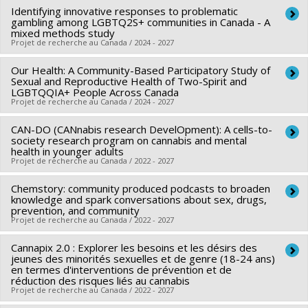
Garneau
,
Roxane Caron
,
André-Anne Parent
,
Sophie
Identifying innovative responses to problematic
Lead researcher :
Olivier Ferlatte
Hamisultane
gambling among LGBTQ2S+ communities in Canada - A
,
Ahmed Hamila
,
Robert-Paul Juster
,
Olivier
Co-researchers :
Edward Ou Jin Lee
,
Ahmed Hamila
,
Travis
mixed methods study
Ferlatte
,
Rodney Knight
,
Rossio Motta Ochoa
,
Joanne Otis
Projet de recherche au Canada / 2024 - 2027
Salway
,
Brittany Jakubiec
,
Hannah Kia
,
John Oliffe
,
Adam
,
Jorge Florès-Aranda
,
Daniel Grace
,
Julie-Christine Cotton
,
Bourne
Our Health: A Community-Based Participatory Study of
Funding sources:
IRSC/Instituts de recherche en santé du
Alicia Boatswain-Kyte
,
Naïma Bentayeb
,
Alex Abramovich
,
Funding sources:
Sexual and Reproductive Health of Two-Spirit and
IRSC/Instituts de recherche en santé du
Canada
Roya Haghiri-Vijeh
,
zack marshall
,
fritz pino
,
Yann Zoldan
LGBTQQIA+ People Across Canada
Canada
Projet de recherche au Canada / 2024 - 2027
Grant programs:
PVXXXXXX-Subvention catalyseur
Funding sources:
IRSC/Instituts de recherche en santé du
Grant programs:
PVXXXXXX-(PJT) Subvention Projet
Canada
CAN-DO (CANnabis research DevelOpment): A cells-to-
Lead researcher :
Robert Savage
society research program on cannabis and mental
Grant programs:
PVXXXXXX-Subvention d'équipe
Co-researchers :
Olivier Ferlatte
health in younger adults
Projet de recherche au Canada / 2022 - 2027
Funding sources:
IRSC/Instituts de recherche en santé du
Canada
Chemstory: community produced podcasts to broaden
Lead researcher :
Marie-Pierre Sylvestre
Grant programs:
knowledge and spark conversations about sex, drugs,
PVXXXXXX-(PJT) Subvention Projet
Co-researchers :
Jean-Sébastien Fallu
,
Jennifer O'Loughlin
,
prevention, and community
Projet de recherche au Canada / 2022 - 2027
Isabelle Doré
,
Olivier Ferlatte
,
Catherine Sabiston
Funding sources:
IRSC/Instituts de recherche en santé du
Cannapix 2.0 : Explorer les besoins et les désirs des
Funding sources:
IRSC/Instituts de recherche en santé du
Canada
jeunes des minorités sexuelles et de genre (18-24 ans)
Canada
en termes d'interventions de prévention et de
Grant programs:
PVXX5647-(MOP) Subvention de
réduction des risques liés au cannabis
Grant programs:
PVXXXXXX-Subvention de fonctionnement:
Projet de recherche au Canada / 2022 - 2027
fonctionnement incluant les subventions de fonctionnement
programme de recherche communautaire sur le VIH/sida