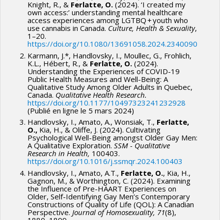
Knight, R., &
Ferlatte, O.
(2024). ‘I created my
own access:’ understanding mental healthcare
access experiences among LGTBQ + youth who
use cannabis in Canada.
Culture, Health & Sexuality
,
1–20.
https://doi.org/10.1080/13691058.2024.2340090
Karmann, J.*, Handlovsky, I., Moullec, G., Frohlich,
K.L., Hébert, R., &
Ferlatte, O.
(2024).
Understanding the Experiences of COVID-19
Public Health Measures and Well-Being: A
Qualitative Study Among Older Adults in Quebec,
Canada.
Qualitative Health Research.
https://doi.org/10.1177/10497323241232928
(Publié en ligne le 5 mars 2024)
Handlovsky, I., Amato, A., Wonsiak, T.,
Ferlatte,
O.,
Kia, H., & Oliffe, J. (2024). Cultivating
Psychological Well-Being amongst Older Gay Men:
A Qualitative Exploration.
SSM -
Qualitative
Research in Health,
100403.
https://doi.org/10.1016/j.ssmqr.2024.100403
Handlovsky, I., Amato, A.T.,
Ferlatte, O.
, Kia, H.,
Gagnon, M., & Worthington, C. (2024). Examining
the Influence of Pre-HAART Experiences on
Older, Self-Identifying Gay Men’s Contemporary
Constructions of Quality of Life (QOL): A Canadian
Perspective.
Journal of Homosexuality, 71
(8),
1880–1899.