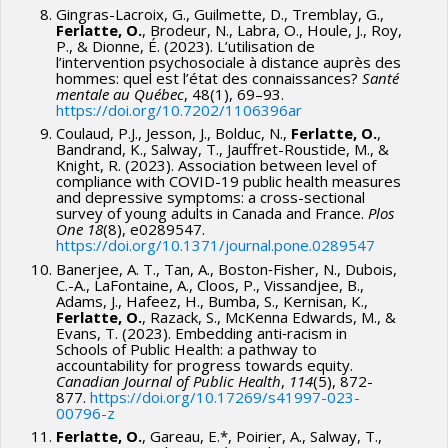
Gingras-Lacroix, G., Guilmette, D., Tremblay, G.,
Ferlatte, O.
, Brodeur, N., Labra, O., Houle, J., Roy,
P., & Dionne, É. (2023). L’utilisation de
l’intervention psychosociale à distance auprès des
hommes: quel est l’état des connaissances?
Santé
mentale au Québec
, 48(1), 69–93.
https://doi.org/10.7202/1106396ar
Coulaud, P.J., Jesson, J., Bolduc, N.,
Ferlatte, O.
,
Bandrand, K., Salway, T., Jauffret-Roustide, M., &
Knight, R. (2023). Association between level of
compliance with COVID-19 public health measures
and depressive symptoms: a cross-sectional
survey of young adults in Canada and France.
Plos
One
18
(8), e0289547.
https://doi.org/10.1371/journal.pone.0289547
Banerjee, A. T., Tan, A., Boston‑Fisher, N., Dubois,
C.-A., LaFontaine, A., Cloos, P., Vissandjee, B.,
Adams, J., Hafeez, H., Bumba, S., Kernisan, K.,
Ferlatte, O.
, Razack, S., McKenna Edwards, M., &
Evans, T. (2023). Embedding anti‑racism in
Schools of Public Health: a pathway to
accountability for progress towards equity.
Canadian Journal of Public Health
,
114
(5), 872-
877.
https://doi.org/10.17269/s41997-023-
00796-z
Ferlatte, O.
, Gareau, E.*, Poirier, A., Salway, T.,