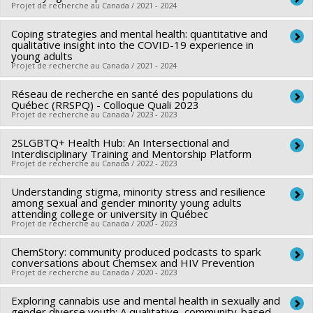
Grant programs:
Projet de recherche au Canada / 2021 - 2024
PVXXXXXX-Réseaux thématiques de
Funding sources:
IRSC/Instituts de recherche en santé du
recherche
Canada
Coping strategies and mental health: quantitative and
Lead researcher :
Rod Knight
qualitative insight into the COVID-19 experience in
Grant programs:
PVXXXXXX-(PJT) Subvention Projet
Co-researchers :
Olivier Ferlatte
young adults
Projet de recherche au Canada / 2021 - 2024
Funding sources:
IRSC/Instituts de recherche en santé du
Canada
Réseau de recherche en santé des populations du
Lead researcher :
Marie-Pierre Sylvestre
Grant programs:
Québec (RRSPQ) - Colloque Quali 2023
PVXXXXXX-(PJT) Subvention Projet
Co-researchers :
Jennifer O'Loughlin
,
Geneviève Gariépy
,
Projet de recherche au Canada / 2023 - 2023
Olivier Ferlatte
,
Mathieu Bélanger
,
Brett David Thombs
,
2SLGBTQ+ Health Hub: An Intersectional and
Lead researcher :
France Gagnon
Katerina Maximova
,
Vickie Plourde
Interdisciplinary Training and Mentorship Platform
Co-researchers :
Olivier Ferlatte
Funding sources:
Projet de recherche au Canada / 2022 - 2023
IRSC/Instituts de recherche en santé du
Funding sources:
FRQS/Fonds de recherche du Québec -
Canada
Understanding stigma, minority stress and resilience
Lead researcher :
Daniel Grace
Santé (FRSQ)
Grant programs:
PVXXXXXX-Subvention de fonctionnement
among sexual and gender minority young adults
Co-researchers :
Olivier Ferlatte
Grant programs:
attending college or university in Québec
PVXXXXXX-Réseaux thématiques de
(COVID-19)
Projet de recherche au Canada / 2020 - 2023
Funding sources:
IRSC/Instituts de recherche en santé du
recherche
Canada
ChemStory: community produced podcasts to spark
Lead researcher :
Olivier Ferlatte
Grant programs:
conversations about Chemsex and HIV Prevention
PVXXXXXX-Subvention de formation
Co-researchers :
Katherine Frohlich
,
Grégory Moullec
,
Projet de recherche au Canada / 2020 - 2023
Geneviève Gariépy
,
Jorge Florès-Aranda
Exploring cannabis use and mental health in sexually and
Lead researcher :
Olivier Ferlatte
Funding sources:
CRSH/Conseil de recherches en sciences
gender diverse youth: A qualitative, community-based