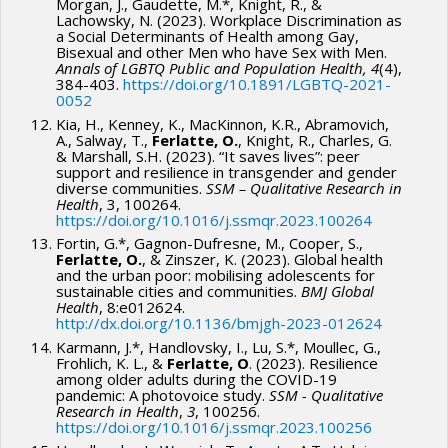
Morgan, J., Gaudette, M.*, Knight, R., &
Lachowsky, N. (2023). Workplace Discrimination as
a Social Determinants of Health among Gay,
Bisexual and other Men who have Sex with Men.
Annals of LGBTQ Public and Population Health, 4
(4),
384-403.
https://doi.org/10.1891/LGBTQ-2021-
0052
Kia, H., Kenney, K., MacKinnon, K.R., Abramovich,
A., Salway, T.,
Ferlatte, O.
, Knight, R., Charles, G.
& Marshall, S.H. (2023). “It saves lives”: peer
support and resilience in transgender and gender
diverse communities.
SSM – Qualitative Research in
Health
, 3, 100264.
https://doi.org/10.1016/j.ssmqr.2023.100264
Fortin, G.*, Gagnon-Dufresne, M., Cooper, S.,
Ferlatte, O.
, & Zinszer, K. (2023). Global health
and the urban poor: mobilising adolescents for
sustainable cities and communities.
BMJ Global
Health
, 8:e012624.
http://dx.doi.org/10.1136/bmjgh-2023-012624
Karmann, J.*, Handlovsky, I., Lu, S.*, Moullec, G.,
Frohlich, K. L., &
Ferlatte, O
. (2023). Resilience
among older adults during the COVID-19
pandemic: A photovoice study.
SSM - Qualitative
Research in Health
,
3
, 100256.
https://doi.org/10.1016/j.ssmqr.2023.100256