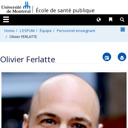
Passer
/
École de santé publique
au
contenu
Langues
Liens 
R
Menu
N
Home
L'ESPUM
Équipe
Personnel enseignant
Olivier FERLATTE
Vcard
Olivier Ferlatte