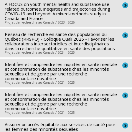
programmatiques (général)
A FOCUS on youth mental health and substance use-
Lead researcher :
Olivier Ferlatte
related outcomes, inequities and trajectories during
Co-researchers :
Katherine Frohlich
,
Marie-Pierre Sylvestre
COVID-19 and beyond: A mixed-methods study in
Canada and France
,
Jorge Florès-Aranda
,
Julie-Christine Cotton
,
Mathieu
Projet de recherche au Canada / 2023 - 2026
Goyette
Funding sources:
Réseau de recherche en santé des populations du
FRQSC/Fonds de recherche du Québec -
Lead researcher :
Rodney Knight
Québec (RRSPQ) - Colloque Quali 2025 - Favoriser les
Société et culture (FQRSC)
Co-researchers :
Olivier Ferlatte
,
Karine Bertrand
,
Danya
collaborations intersectorielles et interdisciplinaires
dans la recherche qualitative en santé des populations
Grant programs:
PVXXXXXX-(AC) Actions concertées -
Fast
,
Joanna Henderson
,
Travis Salway
,
Maxime
Projet de recherche au Canada / 2024 - 2025
générique
Blanchette
,
Emily Jenkins
,
Marie Jauffret-Roustide
,
Skye
Barbic
Identifier et comprendre les iniquités en santé mentale
,
Devon Greyson
,
Natasha Parent
,
Pierre-Julien
Lead researcher :
France Gagnon
et consommation de substances chez les minorités
Coulaud
Co-researchers :
Olivier Ferlatte
sexuelles et de genre par une recherche
communautaire novatrice
Funding sources:
IRSC/Instituts de recherche en santé du
Funding sources:
FRQS/Fonds de recherche du Québec -
Projet de recherche au Canada / 2021 - 2025
Canada
Santé (FRSQ)
Grant programs:
PVXXXXXX-(PJT) Subvention Projet
Grant programs:
Identifier et comprendre les iniquités en santé mentale
PVXXXXXX-Réseaux thématiques de
Lead researcher :
Olivier Ferlatte
et consommation de substances chez les minorités
recherche
Funding sources:
FRQS/Fonds de recherche du Québec -
sexuelles et de genre par une recherche
communautaire novatrice
Santé (FRSQ)
Projet de recherche au Canada / 2021 - 2025
Grant programs:
PVXXXXXX-Bourse de chercheur-boursier :
Junior 1
Assurer un accès équitable aux services de santé pour
Lead researcher :
Olivier Ferlatte
les femmes des minorités sexuelles