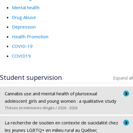
Mental health
Drug Abuse
Depression
Health Promotion
COVID-19
COVID19
Student supervision
Expand all
Cannabis use and mental health of plurisexual
adolescent girls and young women : a qualitative study
Thèses et mémoires dirigés / 2026 - 2026
Graduate :
Mangle, Sarah
La recherche de soutien en contexte de suicidalité chez
Cycle :
Master's
les jeunes LGBTQ+ en milieu rural au Québec