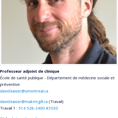
Professeur adjoint de clinique
École de santé publique - Département de médecine sociale et
préventive
david.kaiser@umontreal.ca
david.kaiser@mail.mcgill.ca
(Travail)
Courriels
Travail 1 :
514 528-2400 #3530