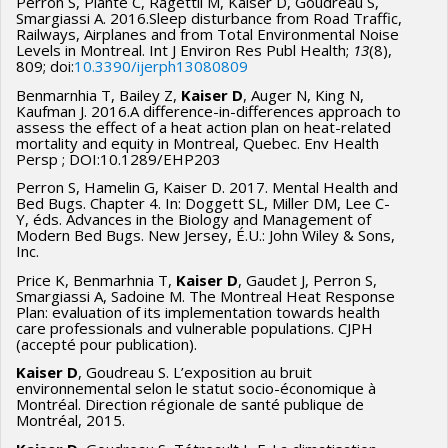
Perron S, Plante C, Ragettli M, Kaiser D, Goudreau S,
Smargiassi A. 2016.Sleep disturbance from Road Traffic,
Railways, Airplanes and from Total Environmental Noise
Levels in Montreal. Int J Environ Res Publ Health;
13
(8),
809; doi:
10.3390/ijerph13080809
Benmarnhia T, Bailey Z,
Kaiser D
, Auger N, King N,
Kaufman J. 2016.A difference-in-differences approach to
assess the effect of a heat action plan on heat-related
mortality and equity in Montreal, Quebec. Env Health
Persp ; DOI:10.1289/EHP203
Perron S, Hamelin G, Kaiser D. 2017. Mental Health and
Bed Bugs. Chapter 4. In: Doggett SL, Miller DM, Lee C-
Y, éds. Advances in the Biology and Management of
Modern Bed Bugs. New Jersey, É.U.: John Wiley & Sons,
Inc.
Price K, Benmarhnia T,
Kaiser D
, Gaudet J, Perron S,
Smargiassi A, Sadoine M. The Montreal Heat Response
Plan: evaluation of its implementation towards health
care professionals and vulnerable populations. CJPH
(accepté pour publication).
Kaiser D
, Goudreau S. L’exposition au bruit
environnemental selon le statut socio-économique à
Montréal. Direction régionale de santé publique de
Montréal, 2015.