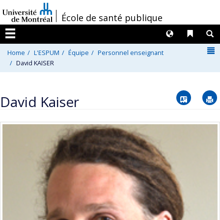
Passer
/
École de santé publique
au
contenu
Langues
Liens 
R
Menu
N
Home
L'ESPUM
Équipe
Personnel enseignant
David KAISER
Vcard
David Kaiser