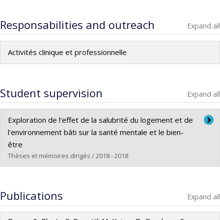
Responsabilities and outreach
Expand all
Activités clinique et professionnelle
Student supervision
Expand all
Exploration de l’effet de la salubrité du logement et de
l’environnement bâti sur la santé mentale et le bien-
être
Thèses et mémoires dirigés / 2018 - 2018
Graduate :
Brouillard, Frédérique
Cycle :
Master's
Publications
Expand all
Grade :
M. Sc.
Lien vers le document dans Papyrus