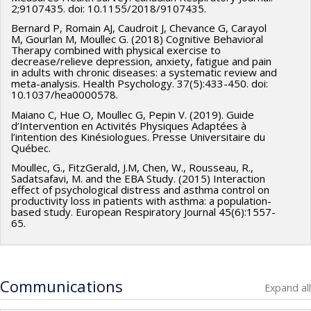
2;9107435. doi: 10.1155/2018/9107435.
Bernard P, Romain AJ, Caudroit J, Chevance G, Carayol
M, Gourlan M, Moullec G. (2018) Cognitive Behavioral
Therapy combined with physical exercise to
decrease/relieve depression, anxiety, fatigue and pain
in adults with chronic diseases: a systematic review and
meta-analysis. Health Psychology. 37(5):433-450. doi:
10.1037/hea0000578.
Maiano C, Hue O, Moullec G, Pepin V. (2019). Guide
d’Intervention en Activités Physiques Adaptées à
l’intention des Kinésiologues. Presse Universitaire du
Québec.
Moullec, G., FitzGerald, J.M, Chen, W., Rousseau, R.,
Sadatsafavi, M. and the EBA Study. (2015) Interaction
effect of psychological distress and asthma control on
productivity loss in patients with asthma: a population-
based study. European Respiratory Journal 45(6):1557-
65.
Communications
Expand all