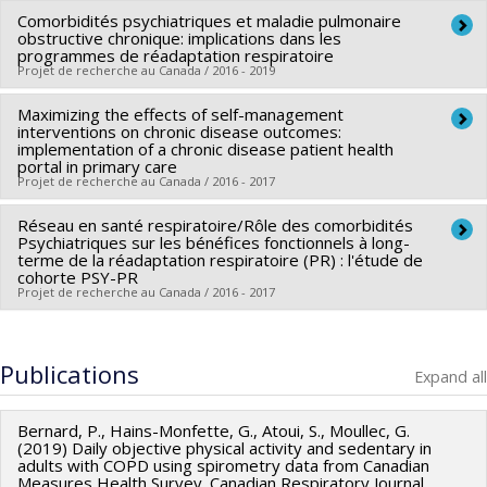
Comorbidités psychiatriques et maladie pulmonaire
Lead researcher :
Grégory Moullec
obstructive chronique: implications dans les
Funding sources:
FRQS/Fonds de recherche du Québec -
programmes de réadaptation respiratoire
Projet de recherche au Canada / 2016 - 2019
Santé (FRSQ)
Grant programs:
PVXXXXXX-Bourse de chercheur-boursier :
Maximizing the effects of self-management
Lead researcher :
Grégory Moullec
Junior 1
interventions on chronic disease outcomes:
Funding sources:
FRQS/Fonds de recherche du Québec -
implementation of a chronic disease patient health
portal in primary care
Santé (FRSQ)
Projet de recherche au Canada / 2016 - 2017
Grant programs:
PVXXXXXX-Établissement de jeunes
chercheurs Juniors 1
Réseau en santé respiratoire/Rôle des comorbidités
Lead researcher :
Sara Ahmed
Psychiatriques sur les bénéfices fonctionnels à long-
Co-researchers :
Normand Racine
,
Claudine Auger
,
Grégory
terme de la réadaptation respiratoire (PR) : l'étude de
cohorte PSY-PR
Moullec
Projet de recherche au Canada / 2016 - 2017
Funding sources:
IRSC/Instituts de recherche en santé du
Canada
Co-researchers :
Grégory Moullec
Grant programs:
PVXXXXXX-(PJT) Subvention Projet
Funding sources:
FRQS/Fonds de recherche du Québec -
Publications
Expand all
Santé (FRSQ)
Grant programs:
PVXXXXXX-Réseaux thématiques de
Bernard, P., Hains-Monfette, G., Atoui, S., Moullec, G.
recherche
(2019) Daily objective physical activity and sedentary in
adults with COPD using spirometry data from Canadian
Measures Health Survey. Canadian Respiratory Journal.