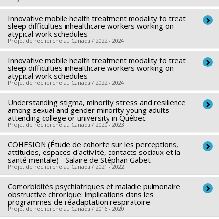
Grant programs:
PVXXXXXX-Subventions pour réunion,
planification et dissémination
Innovative mobile health treatment modality to treat
Lead researcher :
Yan Kestens
sleep difficulties inhealthcare workers working on
Co-researchers :
Grégory Moullec
,
Daniel Fuller
,
Meghan
atypical work schedules
Projet de recherche au Canada / 2022 - 2024
Winters
,
Margaret de Groh
,
Ruben Brondeel
,
Ahmed El-
Geneidy
Innovative mobile health treatment modality to treat
Lead researcher :
Julie Carrier
Funding sources:
sleep difficulties inhealthcare workers working on
IRSC/Instituts de recherche en santé du
Co-researchers :
Grégory Moullec
,
Guido Simonelli
,
Célyne
atypical work schedules
Canada
Projet de recherche au Canada / 2022 - 2024
H. Bastien
,
Annie Vallières
,
Yvan Leanza
Grant programs:
PVXXXXXX-(PJT) Subvention Projet
Funding sources:
SPIIE/Secrétariat des programmes
Understanding stigma, minority stress and resilience
Lead researcher :
Julie Carrier
interorganismes à l’intention des établissements
among sexual and gender minority young adults
Co-researchers :
Grégory Moullec
,
Guido Simonelli
,
Célyne
attending college or university in Québec
Grant programs:
PVXXXXXX-Fonds Nouvelles frontières en
Projet de recherche au Canada / 2020 - 2023
H. Bastien
,
Annie Vallières
,
Yvan Leanza
,
Maripier Isabelle
recherche - Appels spéciaux
Funding sources:
SPIIE/Secrétariat des programmes
COHESION (Étude de cohorte sur les perceptions,
Lead researcher :
Olivier Ferlatte
interorganismes à l’intention des établissements
attitudes, espaces d'activIté, contacts sociaux et la
Co-researchers :
Katherine Frohlich
,
Grégory Moullec
,
santé mentale) - Salaire de Stéphan Gabet
Grant programs:
PVXXXXXX-Fonds Nouvelles frontières en
Projet de recherche au Canada / 2021 - 2022
Geneviève Gariépy
,
Jorge Florès-Aranda
recherche - Appels spéciaux
Funding sources:
CRSH/Conseil de recherches en sciences
Comorbidités psychiatriques et maladie pulmonaire
Co-researchers :
Yan Kestens
,
Grégory Moullec
humaines du Canada
obstructive chronique: implications dans les
Funding sources:
Agence de santé publique du Canada
programmes de réadaptation respiratoire
Grant programs:
PV153480-Subventions de
Projet de recherche au Canada / 2016 - 2020
Grant programs:
développement Savoir