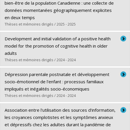
Cycle :
Doctoral
bien-être de la population Canadienne : une collecte de
Grade :
Ph. D.
données momentanées géographiquement explicites
Lien vers le document dans Papyrus
en deux temps
Thèses et mémoires dirigés / 2025 - 2025
Graduate :
Maurel, Allison
Development and initial validation of a positive health
Cycle :
Master's
model for the promotion of cognitive health in older
Grade :
M. Sc.
adults
Lien vers le document dans Papyrus
Thèses et mémoires dirigés / 2024 - 2024
Graduate :
Legkaya Bodryzlova, Yuliya
Dépression parentale postnatale et développement
Cycle :
Doctoral
socio-émotionnel de l'enfant : processus familiaux
Grade :
Ph. D.
impliqués et inégalités socio-économiques
Lien vers le document dans Papyrus
Thèses et mémoires dirigés / 2024 - 2024
Graduate :
Clément, Myriam
Association entre l'utilisation des sources d'information,
Cycle :
Doctoral
les croyances complotistes et les symptômes anxieux
Grade :
Ph. D.
et dépressifs chez les adultes durant la pandémie de