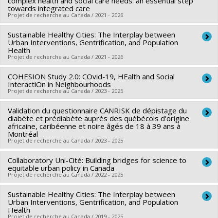
complex health and social care needs: an essential step
towards integrated care
Projet de recherche au Canada / 2021 - 2026
Sustainable Healthy Cities: The Interplay between
Lead researcher :
Catherine Hudon
Urban Interventions, Gentrification, and Population
Co-researchers :
Grégory Moullec
,
Maud-Christine
Health
Projet de recherche au Canada / 2021 - 2026
Chouinard
,
Marlène Karam
Funding sources:
IRSC/Instituts de recherche en santé du
COHESION Study 2.0: COvid-19, HEalth and Social
Lead researcher :
Yan Kestens
Canada
InteractiOn in Neighbourhoods
Co-researchers :
Grégory Moullec
,
Daniel Fuller
,
Meghan
Projet de recherche au Canada / 2023 - 2025
Grant programs:
PVXXXXXX-(PJT) Subvention Projet
Winters
,
Margaret de Groh
,
Ruben Brondeel
,
Ahmed El-
Validation du questionnaire CANRISK de dépistage du
Lead researcher :
Grégory Moullec
Geneidy
diabète et prédiabète auprès des québécois d'origine
Co-researchers :
Yan Kestens
,
Bouchra Nasri
,
Guido
Funding sources:
africaine, caribéenne et noire âgés de 18 à 39 ans à
IRSC/Instituts de recherche en santé du
Montréal
Simonelli
,
Catherine Hudon
,
Lily Lessard
,
Ève Dubé
Canada
Projet de recherche au Canada / 2023 - 2025
Funding sources:
IRSC/Instituts de recherche en santé du
Grant programs:
PVXXXXXX-(PJT) Subvention Projet
Canada
Collaboratory Uni-Cité: Building bridges for science to
Lead researcher :
Grégory Moullec
equitable urban policy in Canada
Grant programs:
PVXXXXXX-(PJT) Subvention Projet
Funding sources:
Agence de santé publique du Canada
Projet de recherche au Canada / 2022 - 2025
Grant programs:
Sustainable Healthy Cities: The Interplay between
Funding sources:
IRSC/Instituts de recherche en santé du
Urban Interventions, Gentrification, and Population
Canada
Health
Projet de recherche au Canada / 2019 - 2025