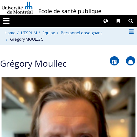
Passer
/
École de santé publique
au
contenu
Langues
Liens 
R
Menu
N
Home
L'ESPUM
Équipe
Personnel enseignant
Grégory MOULLEC
Vcard
Grégory Moullec