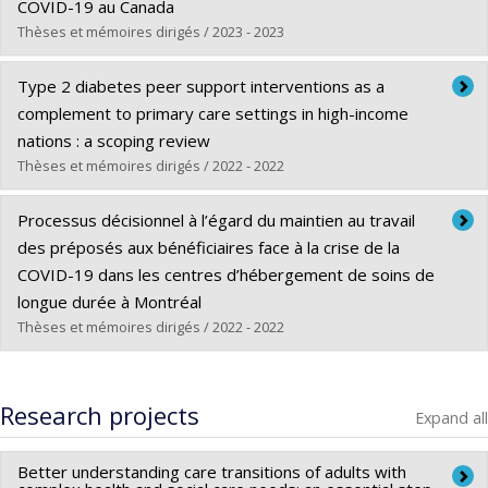
Lien vers le document dans Papyrus
COVID-19 au Canada
Thèses et mémoires dirigés / 2023 - 2023
Graduate :
Coderre, Alexandre
Type 2 diabetes peer support interventions as a
Cycle :
Master's
complement to primary care settings in high-income
Grade :
M. Sc.
nations : a scoping review
Lien vers le document dans Papyrus
Thèses et mémoires dirigés / 2022 - 2022
Graduate :
Lu, Sonia
Processus décisionnel à l’égard du maintien au travail
Cycle :
Master's
des préposés aux bénéficiaires face à la crise de la
Grade :
M. Sc.
COVID-19 dans les centres d’hébergement de soins de
Lien vers le document dans Papyrus
longue durée à Montréal
Thèses et mémoires dirigés / 2022 - 2022
Graduate :
Sabi Boun, Saïdou
Cycle :
Master's
Research projects
Expand all
Grade :
M. Sc.
Lien vers le document dans Papyrus
Better understanding care transitions of adults with