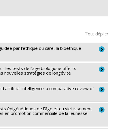
Tout déplier
guidée par l'éthique du care, la bioéthique
r les tests de l’âge biologique offerts
es nouvelles stratégies de longévité
ines du Canada
 artificial intelligence: a comparative review of
Savoir
 et culture (FQRSC)
la relève professorale
 épigénétiques de l’âge et du vieillissement
 et culture (FQRSC)
es en promotion commerciale de la jeunesse
impacts sociétaux de l'intelligence artificielle et du