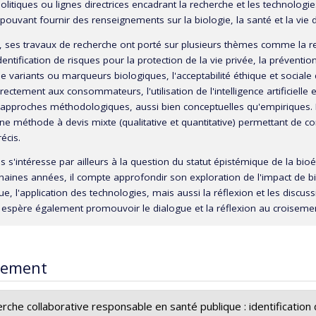
politiques ou lignes directrices encadrant la recherche et les technol
 pouvant fournir des renseignements sur la biologie, la santé et la vi
, ses travaux de recherche ont porté sur plusieurs thèmes comme la rel
identification de risques pour la protection de la vie privée, la préventi
e variants ou marqueurs biologiques, l'acceptabilité éthique et sociale 
irectement aux consommateurs, l'utilisation de l'intelligence artificielle
 approches méthodologiques, aussi bien conceptuelles qu'empiriques. I
ne méthode à devis mixte (qualitative et quantitative) permettant de co
 précis.
s s'intéresse par ailleurs à la question du statut épistémique de la b
haines années, il compte approfondir son exploration de l'impact de bi
que, l'application des technologies, mais aussi la réflexion et les discu
il espère également promouvoir le dialogue et la réflexion au croiseme
rement
rche collaborative responsable en santé publique : identification 