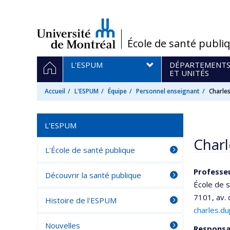
Passer
au
contenu
/
École de santé publi
Navigation
ACCUEIL
L'ESPUM
DÉPARTEMENT
principale
ET UNITÉS
Accueil
L'ESPUM
Équipe
Personnel enseignant
Charle
L'ESPUM
Charl
L'École de santé publique
Professeu
Découvrir la santé publique
École de 
7101, av.
Histoire de l'ESPUM
charles.d
Nouvelles
Responsa