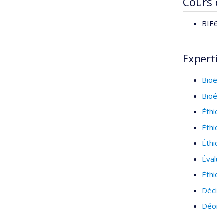
Cours
BIE6
Expert
Bioé
Bioé
Éthi
Éthi
Éthi
Éval
Éthi
Déci
Déon