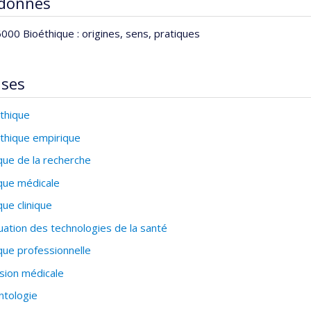
 donnés
000 Bioéthique : origines, sens, pratiques
ises
thique
thique empirique
que de la recherche
que médicale
que clinique
uation des technologies de la santé
que professionnelle
sion médicale
tologie