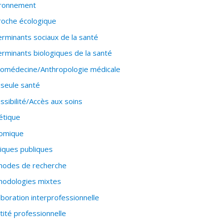
ironnement
oche écologique
rminants sociaux de la santé
rminants biologiques de la santé
omédecine/Anthropologie médicale
seule santé
ssibilité/Accès aux soins
étique
omique
tiques publiques
hodes de recherche
odologies mixtes
aboration interprofessionnelle
tité professionnelle