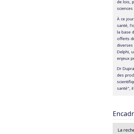
de lois, 
sciences
À ce jour
santé, l'
la base d
offerts d
diverses
Delphi, u
enjeux
Dr Dupra
des proc
scientifi
santé", 
Encad
La reche