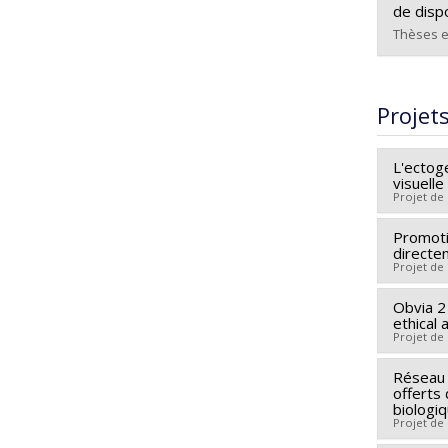
de dispo
Thèses e
Diplômé
Cycle :
Projet
Diplôm
Lien ve
L'ectoge
visuelle
Projet de
Promoti
Chercheu
directe
Co-cher
Projet de
Sources
Obvia 2 
Chercheu
Program
ethical 
Sources
Projet de
Program
Réseau 
Sources
offerts
Program
biologi
Projet de
numéri