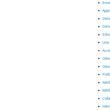
Env
Appr
Déte
Déte
Ethn
Une 
Acce
Gén
Gén
Poli
Mét
Méth
Coll
Iden