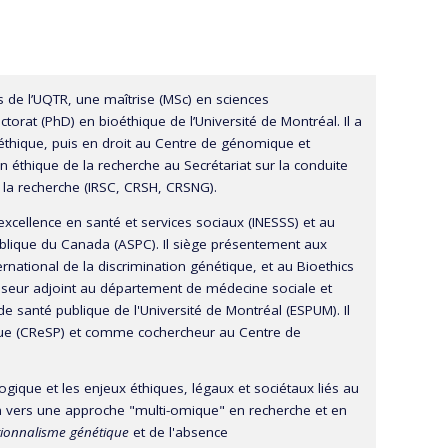
 de l’UQTR, une maîtrise (MSc) en sciences
orat (PhD) en bioéthique de l’Université de Montréal. Il a
thique, puis en droit au Centre de génomique et
 en éthique de la recherche au Secrétariat sur la conduite
la recherche (IRSC, CRSH, CRSNG).
’excellence en santé et services sociaux (INESSS) et au
ublique du Canada (ASPC). Il siège présentement aux
national de la discrimination génétique, et au Bioethics
sseur adjoint au département de médecine sociale et
 santé publique de l'Université de Montréal (ESPUM). Il
que (CReSP) et comme cochercheur au Centre de
gique et les enjeux éthiques, légaux et sociétaux liés au
n vers une approche "multi-omique" en recherche et en
tionnalisme génétique
et de l'absence