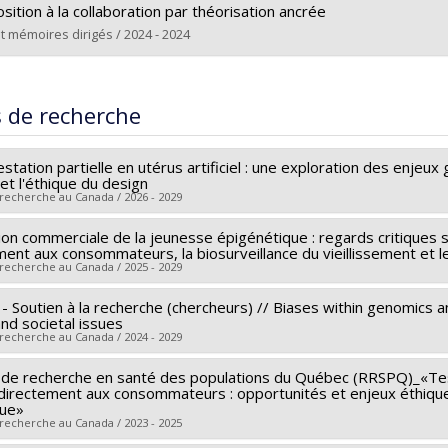
sition à la collaboration par théorisation ancrée
t mémoires dirigés / 2024 - 2024
(e) :
Pollet-Cometti, Romane
Maîtrise
s de recherche
e obtenu :
M. Sc.
rs le document dans Papyrus
station partielle en utérus artificiel : une exploration des enjeux 
 et l'éthique du design
 recherche au Canada / 2026 - 2029
on commerciale de la jeunesse épigénétique : regards critiques su
r principal :
Charles Dupras
ment aux consommateurs, la biosurveillance du vieillissement et l
cheurs :
Julie Cousineau
,
Vincent Couture
 recherche au Canada / 2025 - 2029
 de financement :
CRSH/Conseil de recherches en sciences huma
- Soutien à la recherche (chercheurs) // Biases within genomics and
r principal :
Charles Dupras
mes de subvention :
PV153480-Subventions de développement 
and societal issues
 de financement :
FRQSC/Fonds de recherche du Québec - Société
 recherche au Canada / 2024 - 2029
mes de subvention :
PV113813-(NP) Soutien à la recherche pour 
de recherche en santé des populations du Québec (RRSPQ)_«Tests
 de financement :
FRQSC/Fonds de recherche du Québec - Société
 directement aux consommateurs : opportunités et enjeux éthiqu
mes de subvention :
PVXXXXXX-Observatoire international sur les 
que»
 recherche au Canada / 2023 - 2025
que