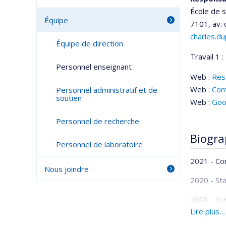
École de 
Équipe
7101, av.
charles.d
Équipe de direction
Travail 1 :
Personnel enseignant
Web :
Res
Web :
Com
Personnel administratif et de
soutien
Web :
Goo
Personnel de recherche
Biogra
Personnel de laboratoire
2021 - Con
Nous joindre
2020 - Sta
2018 - Sta
Lire plus…
2017 - Doc