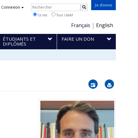
Rechercher
Je donne
Connexion
Rechercher
Ce site
Tout UdeM
Choix
Français
English
de
ÉTUDIANTS ET
FAIRE UN DON
la
DIPLÔMÉS
langue
Vcard
Imprimer