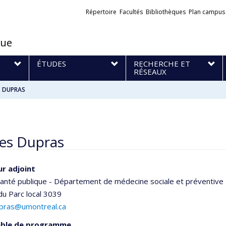
Liens
Répertoire
Facultés
Bibliothèques
Plan campus
externes
que
S
ÉTUDES
RECHERCHE ET
RÉSEAUX
s DUPRAS
es Dupras
r adjoint
santé publique - Département de médecine sociale et préventive
 du Parc
local 3039
upras@umontreal.ca
ble de programme