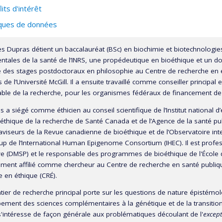
lits d'intérêt
ques de données
es Dupras détient un baccalauréat (BSc) en biochimie et biotechnologies
tales de la santé de l’INRS, une propédeutique en bioéthique et un doct
 des stages postdoctoraux en philosophie au Centre de recherche en é
s de l’Université McGill. Il a ensuite travaillé comme conseiller principal
ble de la recherche, pour les organismes fédéraux de financement de 
 a siégé comme éthicien au conseil scientifique de l’Institut national d
’éthique de la recherche de Santé Canada et de l’Agence de la santé p
viseurs de la Revue canadienne de bioéthique et de l’Observatoire inter
p de l’International Human Epigenome Consortium (IHEC). Il est profe
ve (DMSP) et le responsable des programmes de bioéthique de l'École de
ement affilié comme chercheur au Centre de recherche en santé publi
 en éthique (CRÉ).
ier de recherche principal porte sur les questions de nature épistémolo
ement des sciences complémentaires à la génétique et de la transitio
 s'intéresse de façon générale aux problématiques découlant de l'
excep