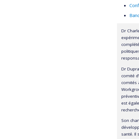
Conf
Ban
Dr Charl
expérimen
complété
politique
responsa
Dr Dupras
comité d
comités a
Workgrou
préventi
est égal
recherche
Son chant
développ
santé. Il