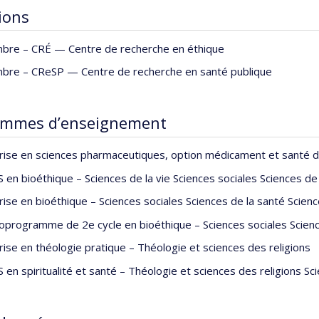
tions
croprogramme de 2e cycle en bioéthique, Université de Montréal
trise (M.Sc.) en sciences expérimentales de la santé, INRS-Insti
bre –
CRÉ — Centre de recherche en éthique
calauréat (B.Sc.) en biochimie et biotechnologies, Université du
bre –
CReSP — Centre de recherche en santé publique
ammes d’enseignement
rise en sciences pharmaceutiques, option médicament et santé de
 en bioéthique – Sciences de la vie Sciences sociales Sciences de
rise en bioéthique – Sciences sociales Sciences de la santé Scienc
oprogramme de 2e cycle en bioéthique – Sciences sociales Science
rise en théologie pratique – Théologie et sciences des religions
 en spiritualité et santé – Théologie et sciences des religions Sc