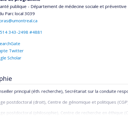
santé publique - Département de médecine sociale et préventive
 du Parc
local 3039
upras@umontreal.ca
514 343-2498 #4881
earchGate
pte Twitter
gle Scholar
phie
seiller principal (éth. recherche), Secrétariat sur la conduite res
ge postdoctoral (droit), Centre de génomique et politiques (CGP)
ge postdoctoral (philosophie), Centre de recherche en éthique (
torat (Ph.D.) en sciences biomédicales-option bioéthique, Unive