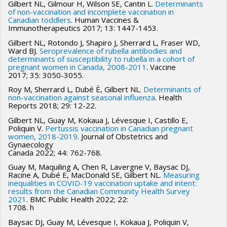
Gilbert NL, Gilmour H, Wilson SE, Cantin L.
Determinants
of non-vaccination and incomplete vaccination in
Canadian toddlers
. Human Vaccines &
Immunotherapeutics 2017; 13: 1447-1453.
Gilbert NL, Rotondo J, Shapiro J, Sherrard L, Fraser WD,
Ward BJ.
Seroprevalence of rubella antibodies and
determinants of susceptibility to rubella in a cohort of
pregnant women in Canada, 2008-2011
. Vaccine
2017; 35: 3050-3055.
Roy M, Sherrard L, Dubé È, Gilbert NL.
Determinants of
non-vaccination against seasonal influenza
. Health
Reports 2018; 29: 12-22.
Gilbert NL, Guay M, Kokaua J, Lévesque I, Castillo E,
Poliquin V.
Pertussis vaccination in Canadian pregnant
women, 2018-2019
. Journal of Obstetrics and
Gynaecology
Canada 2022; 44: 762-768.
Guay M, Maquiling A, Chen R, Lavergne V, Baysac DJ,
Racine A, Dubé E, MacDonald SE, Gilbert NL.
Measuring
inequalities in COVID-19 vaccination uptake and intent:
results from the Canadian Community Health Survey
2021
. BMC Public Health 2022; 22:
1708. h
Baysac DJ, Guay M, Lévesque I, Kokaua J, Poliquin V,