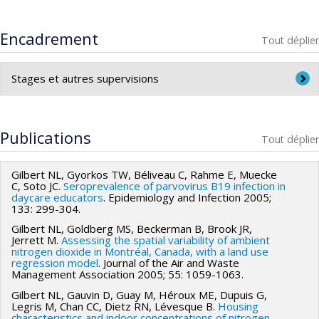
message
dans le cadre des Journées annuelles de
Advisory Group on Deworming in Girls and Women of
santé publique (JASP) 2012. Montréal, 27 novembre
Reproductive Age
, Organisation Mondiale de la santé (2017)
Encadrement
Tout déplier
2012.
Co-responsable de la Journée thématique
Améliorer
Stages et autres supervisions
les couvertures vaccinales pour mieux protéger
dans
le cadre des Journées annuelles de santé publique
Supervision de stage:
(JASP) 2016. Montréal, 21 novembre 2016.
Publications
Tout déplier
Laurence Caron-Poulin, maîtrise en santé publique,
Co-responsable de la Journée thématique
V
accins
Université de Montréal (2015)
avant et après la naissance : de nouveaux défis
Gilbert NL, Gyorkos TW, Béliveau C, Rahme E, Muecke
Noushon Farmanara Bozorgzad, Master of Science in
!
dans le cadre des Journées annuelles de santé
C, Soto JC.
Seroprevalence of parvovirus B19 infection in
daycare educators
. Epidemiology and Infection 2005;
Public Health, Université McGill (2016)
publique (JASP) 2019. Montréal, 27 novembre 2019.
133: 299-304.
Simone Périnet, maîtrise en santé publique, Université
Co-responsable de la Journée thématique
La
Gilbert NL, Goldberg MS, Beckerman B, Brook JR,
Jerrett M.
Assessing the spatial variability of ambient
de Montréal (2016)
vaccination en temps de pandémie; qu'avons-nous
nitrogen dioxide in Montréal, Canada, with a land use
appris?
dans le cadre des Journées annuelles de santé
regression model
. Journal of the Air and Waste
Maxime Roy, maîtrise en santé publique, Université de
Management Association 2005; 55: 1059-1063.
publique (JASP) 2023. Montréal, 14 mars 2023.
Montréal (2017)
Gilbert NL, Gauvin D, Guay M, Héroux ME, Dupuis G,
Eugénie Samson, Master of Science in Public Health,
Legris M, Chan CC, Dietz RN, Lévesque B.
Housing
characteristics and indoor concentrations of nitrogen