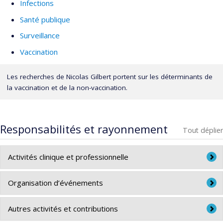
Infections
Santé publique
Surveillance
Vaccination
Les recherches de Nicolas Gilbert portent sur les déterminants de
la vaccination et de la non-vaccination.
Responsabilités et rayonnement
Tout déplier
Activités clinique et professionnelle
Gestionnaire, Section des couvertures vaccinales,
Agence
Organisation d’événements
de la santé publique du Canada
Co-responsable de la Journée thématique
Le sommeil
Autres activités et contributions
sécuritaire des nourrissons: de la connaissance au