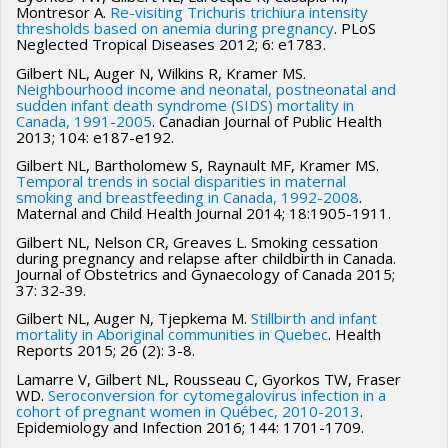
Montresor A.
Re-visiting Trichuris trichiura intensity
thresholds based on anemia during pregnancy
. PLoS
Neglected Tropical Diseases 2012; 6: e1783.
Gilbert NL, Auger N, Wilkins R, Kramer MS.
Neighbourhood income and neonatal, postneonatal and
sudden infant death syndrome (SIDS) mortality in
Canada, 1991-2005
. Canadian Journal of Public Health
2013; 104: e187-e192.
Gilbert NL, Bartholomew S, Raynault MF, Kramer MS.
Temporal trends in social disparities in maternal
smoking and breastfeeding in Canada, 1992-2008
.
Maternal and Child Health Journal 2014; 18:1905-1911.
Gilbert NL, Nelson CR, Greaves L. Smoking cessation
during pregnancy and relapse after childbirth in Canada.
Journal of Obstetrics and Gynaecology of Canada 2015;
37: 32-39.
Gilbert NL, Auger N, Tjepkema M.
Stillbirth and infant
mortality in Aboriginal communities in Quebec
. Health
Reports 2015; 26 (2): 3-8.
Lamarre V, Gilbert NL, Rousseau C, Gyorkos TW, Fraser
WD.
Seroconversion for cytomegalovirus infection in a
cohort of pregnant women in Québec, 2010-2013
.
Epidemiology and Infection 2016; 144: 1701-1709.