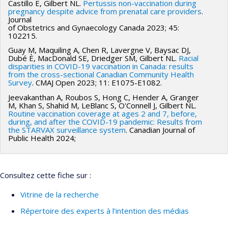
Castillo E, Gilbert NL.
Pertussis non-vaccination during
pregnancy despite advice from prenatal care providers
.
Journal
of Obstetrics and Gynaecology Canada 2023; 45:
102215.
Guay M, Maquiling A, Chen R, Lavergne V, Baysac DJ,
Dubé È, MacDonald SE, Driedger SM, Gilbert NL.
Racial
disparities in COVID-19 vaccination in Canada: results
from the cross-sectional Canadian Community Health
Survey
. CMAJ Open 2023; 11: E1075-E1082.
Jeevakanthan A, Roubos S, Hong C, Hender A, Granger
M, Khan S, Shahid M, LeBlanc S, O'Connell J, Gilbert NL.
Routine vaccination coverage at ages 2 and 7, before,
during, and after the COVID-19 pandemic: Results from
the STARVAX surveillance system
. Canadian Journal of
Public Health 2024;
Consultez cette fiche sur :
Vitrine de la recherche
Répertoire des experts à l’intention des médias