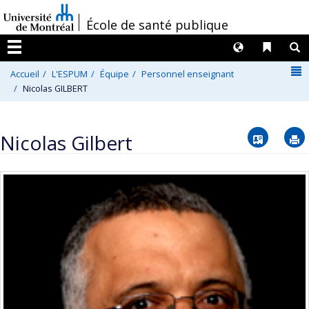
Passer
/
École de santé publique
au
contenu
Langues
Liens 
R
Menu
N
Accueil
L'ESPUM
Équipe
Personnel enseignant
Nicolas GILBERT
Vcard
Nicolas Gilbert