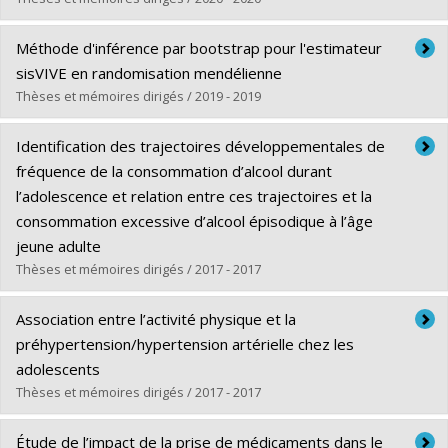
Lien vers le document dans Papyrus
Diplômé(e) :
Riglea, Teodora
Méthode d'inférence par bootstrap pour l'estimateur
Cycle :
Maîtrise
sisVIVE en randomisation mendélienne
Diplôme obtenu :
M. Sc.
Thèses et mémoires dirigés / 2019 - 2019
Lien vers le document dans Papyrus
Diplômé(e) :
Dessy, Tatiana
Identification des trajectoires développementales de
Cycle :
Maîtrise
fréquence de la consommation d’alcool durant
Diplôme obtenu :
M. Sc.
l’adolescence et relation entre ces trajectoires et la
Lien vers le document dans Papyrus
consommation excessive d’alcool épisodique à l’âge
jeune adulte
Thèses et mémoires dirigés / 2017 - 2017
Diplômé(e) :
Sy, Ousmane
Association entre l’activité physique et la
Cycle :
Maîtrise
préhypertension/hypertension artérielle chez les
Diplôme obtenu :
M. Sc.
adolescents
Lien vers le document dans Papyrus
Thèses et mémoires dirigés / 2017 - 2017
Diplômé(e) :
Tougri, Gauthier
Étude de l’impact de la prise de médicaments dans le