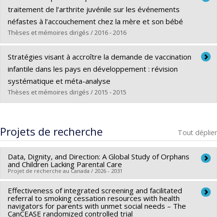
Cycle :
Maîtrise
traitement de l’arthrite juvénile sur les événements
Diplôme obtenu :
M. Sc.
néfastes à l’accouchement chez la mère et son bébé
Lien vers le document dans Papyrus
Thèses et mémoires dirigés / 2016 - 2016
Diplômé(e) :
Zehr, Justine
Stratégies visant à accroître la demande de vaccination
Cycle :
Maîtrise
infantile dans les pays en développement : révision
Diplôme obtenu :
M. Sc.
systématique et méta-analyse
Lien vers le document dans Papyrus
Thèses et mémoires dirigés / 2015 - 2015
Diplômé(e) :
Pérez Osorio, Myriam Cielo
Cycle :
Maîtrise
Projets de recherche
Tout déplier
Diplôme obtenu :
M. Sc.
Lien vers le document dans Papyrus
Data, Dignity, and Direction: A Global Study of Orphans
and Children Lacking Parental Care
Projet de recherche au Canada / 2026 - 2031
Effectiveness of integrated screening and facilitated
Chercheur principal :
Mira Johri
referral to smoking cessation resources with health
Co-chercheurs :
Bilkis Vissandjée
,
Ryoa Chung
,
Sylvana
navigators for parents with unmet social needs – The
CanCEASE randomized controlled trial
Côté
,
Marie-Pierre Sylvestre
,
Thomas Druetz
,
Muriel Mac-