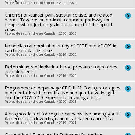
Projet de recherche au Canada / 2021 - 2024
Nicholas Chadi
,
Jonathan Winickoff
Sources de financement :
IRSC/Instituts de recherche en
Chronic non-cancer pain, substance use, and related
Chercheur principal :
Marie-Pierre Sylvestre
santé du Canada
harms: Towards an optimal treatment pathway for
Co-chercheurs :
Jennifer O'Loughlin
,
Geneviève Gariépy
,
people who inject drugs in the context of the opioid
Programmes de subvention :
PVXXXXXX-(PJT) Subvention
crisis
Olivier Ferlatte
,
Mathieu Bélanger
,
Brett David Thombs
,
Projet de recherche au Canada / 2020 - 2023
Projet
Katerina Maximova
,
Vickie Plourde
Sources de financement :
Mendelian randomization study of CETP and ADCY9 in
IRSC/Instituts de recherche en
Chercheur principal :
Julie Bruneau
cardiovascular disease
santé du Canada
Co-chercheurs :
Manon Choinière
,
Didier Jutras-Aswad
,
Projet de recherche au Canada / 2019 - 2022
Programmes de subvention :
PVXXXXXX-Subvention de
Valérie Martel-Laferrière
,
Marie-Pierre Sylvestre
,
Gabrielle
Determinants of individual blood pressure trajectories
Chercheur principal :
Marie-Pierre Dubé
fonctionnement (COVID-19)
Pagé
,
Sarah Larney
in adolescents
Co-chercheurs :
Jean-Claude Tardif
,
Marie-Pierre Sylvestre
,
Sources de financement :
Projet de recherche au Canada / 2016 - 2022
IRSC/Instituts de recherche en
Isabel Fortier
santé du Canada
Programme de dépannage CRCHUM: Coping strategies
Chercheur principal :
Marie-Pierre Sylvestre
Sources de financement :
IRSC/Instituts de recherche en
Programmes de subvention :
PVXXXXXX-(PJT) Subvention
and mental health: quantitative and qualitative insight
Co-chercheurs :
Jennifer O'Loughlin
,
James Engert
,
Igor
santé du Canada
into the COVID-19 experience in young adults
Projet
Projet de recherche au Canada / 2020 - 2021
Karp
,
scott Williams
Programmes de subvention :
PVXXXXXX-(PJT) Subvention
Sources de financement :
IRSC/Instituts de recherche en
Projet
A prognostic tool for regular cannabis use among youth:
Chercheur principal :
Jennifer O'Loughlin
santé du Canada
A precursor to lowering cannabis-related cancer risk
Co-chercheurs :
Marie-Pierre Sylvestre
Projet de recherche au Canada / 2019 - 2021
Programmes de subvention :
PVXXXXXX-(PJT) Subvention
Sources de financement :
Fondation du CHUM/Fondation du
Projet
Occupational Exposure to Endocrine Disrupting