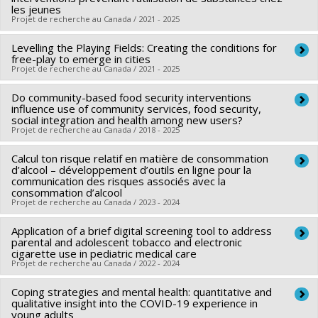
santé du Canada
Co-chercheurs :
Jean-Sébastien Fallu
,
Jennifer O'Loughlin
,
les jeunes
Projet de recherche au Canada / 2021 - 2025
Programmes de subvention :
PVXXXXXX-Subvention
Christophe Huynh
,
Isabelle Doré
,
Olivier Drouin
,
Nicholas
d'équipe
Chadi
,
Gilles Paradis
,
Evelyn Constatin
Levelling the Playing Fields: Creating the conditions for
Chercheur principal :
Marie-Pierre Sylvestre
Sources de financement :
free-play to emerge in cities
FRQS/Fonds de recherche du
Sources de financement :
FRQS/Fonds de recherche du
Projet de recherche au Canada / 2021 - 2025
Québec - Santé (FRSQ)
Québec - Santé (FRSQ)
Programmes de subvention :
Do community-based food security interventions
Chercheur principal :
Katherine Frohlich
Programmes de subvention :
PVXXXXXX-Bourse de
influence use of community services, food security,
Co-chercheurs :
Juan Torres
,
Marie-Pierre Sylvestre
,
Sarah
chercheur-boursier : Junior 2
social integration and health among new users?
Projet de recherche au Canada / 2018 - 2025
Fraser
,
Marie-Soleil Cloutier
,
Mariana Brussoni
,
Patricia
Collins
,
Evelyne de Leeuw
,
Ian Janssen
Calcul ton risque relatif en matière de consommation
Chercheur principal :
Louise Potvin
Sources de financement :
d’alcool – développement d’outils en ligne pour la
IRSC/Instituts de recherche en
Co-chercheurs :
Jennifer O'Loughlin
,
Geneviève Mercille
,
communication des risques associés avec la
santé du Canada
consommation d’alcool
Marie-Pierre Sylvestre
,
Rosanne Blanchet
,
Mylene Riva
,
Projet de recherche au Canada / 2023 - 2024
Programmes de subvention :
PVXXXXXX-(PJT) Subvention
Jenny Carabali Mosquera
Projet
Sources de financement :
Application of a brief digital screening tool to address
IRSC/Instituts de recherche en
Chercheur principal :
Marie-Pierre Sylvestre
parental and adolescent tobacco and electronic
santé du Canada
Sources de financement :
Université de Montréal
cigarette use in pediatric medical care
Projet de recherche au Canada / 2022 - 2024
Programmes de subvention :
PVXXXXXX-(PJT) Subvention
Programmes de subvention :
Projet
Coping strategies and mental health: quantitative and
Chercheur principal :
Olivier Drouin
Projet Partenariat-UdeM en collaboraiton avec Educ'Alcool
qualitative insight into the COVID-19 experience in
Co-chercheurs :
Jennifer O'Loughlin
,
Marie-Pierre Sylvestre
,
(Geneviève Desautels) et Youssef Allami
young adults