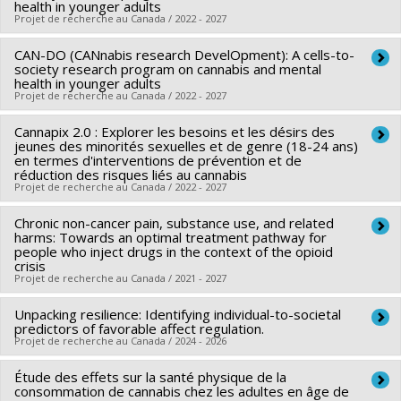
Co-chercheurs :
Jean-Sébastien Fallu
,
Jennifer O'Loughlin
,
health in younger adults
Projet de recherche au Canada / 2022 - 2027
Isabelle Doré
,
Olivier Ferlatte
,
Catherine Sabiston
Sources de financement :
IRSC/Instituts de recherche en
CAN-DO (CANnabis research DevelOpment): A cells-to-
Chercheur principal :
Jennifer O'Loughlin
,
Marie-Pierre
santé du Canada
society research program on cannabis and mental
Sylvestre
health in younger adults
Programmes de subvention :
PVXX5647-(MOP) Subvention
Projet de recherche au Canada / 2022 - 2027
Sources de financement :
IRSC/Instituts de recherche en
de fonctionnement incluant les subventions de
santé du Canada
Cannapix 2.0 : Explorer les besoins et les désirs des
Sources de financement :
IRSC/Instituts de recherche en
fonctionnement programmatiques (général)
Programmes de subvention :
jeunes des minorités sexuelles et de genre (18-24 ans)
santé du Canada
en termes d'interventions de prévention et de
réduction des risques liés au cannabis
Programmes de subvention :
Co-chercheurs: I Doré, JS Fallu, O Ferlatte, C Huynh, K
Projet de recherche au Canada / 2022 - 2027
Maximova, C Sabiston, L Struik
En collaboration avec O’Loughlin J, Doré I, Maximova, K, Fallu
Chronic non-cancer pain, substance use, and related
Chercheur principal :
Olivier Ferlatte
J, Sabiston C, Ferlatte O, Struik L, Huynk C.
harms: Towards an optimal treatment pathway for
Co-chercheurs :
Katherine Frohlich
,
Marie-Pierre Sylvestre
,
people who inject drugs in the context of the opioid
crisis
Jorge Florès-Aranda
,
Julie-Christine Cotton
,
Mathieu
Projet de recherche au Canada / 2021 - 2027
Goyette
Sources de financement :
Unpacking resilience: Identifying individual-to-societal
FRQSC/Fonds de recherche du
Chercheur principal :
Julie Bruneau
predictors of favorable affect regulation.
Québec - Société et culture (FQRSC)
Co-chercheurs :
Manon Choinière
,
Didier Jutras-Aswad
,
Projet de recherche au Canada / 2024 - 2026
Programmes de subvention :
PVXXXXXX-(AC) Actions
Valérie Martel-Laferrière
,
Marie-Pierre Sylvestre
,
Gabrielle
Étude des effets sur la santé physique de la
Collaborators: Briana Mezuk, Roman Pabayo; Consultants:
concertées - générique
Pagé
,
Sarah Larney
consommation de cannabis chez les adultes en âge de
Ariel Beccia, Scott Smith