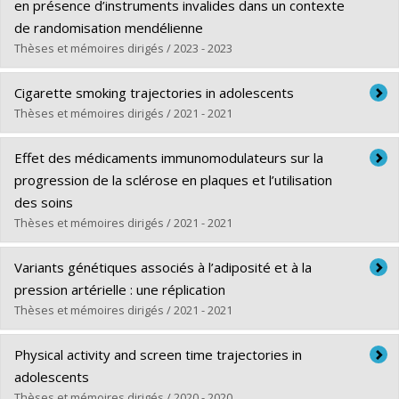
Cycle :
Maîtrise
en présence d’instruments invalides dans un contexte
Diplôme obtenu :
M. Sc.
de randomisation mendélienne
Lien vers le document dans Papyrus
Thèses et mémoires dirigés / 2023 - 2023
Diplômé(e) :
Boucher-Roy, David
Cigarette smoking trajectories in adolescents
Cycle :
Maîtrise
Thèses et mémoires dirigés / 2021 - 2021
Diplôme obtenu :
M. Sc.
Diplômé(e) :
Lauzon, Béatrice
Lien vers le document dans Papyrus
Effet des médicaments immunomodulateurs sur la
Cycle :
Doctorat
progression de la sclérose en plaques et l’utilisation
Diplôme obtenu :
Ph. D.
des soins
Lien vers le document dans Papyrus
Thèses et mémoires dirigés / 2021 - 2021
Diplômé(e) :
Mésidor, Miceline
Variants génétiques associés à l’adiposité et à la
Cycle :
Doctorat
pression artérielle : une réplication
Diplôme obtenu :
Ph. D.
Thèses et mémoires dirigés / 2021 - 2021
Lien vers le document dans Papyrus
Diplômé(e) :
Goulet, Danick
Physical activity and screen time trajectories in
Cycle :
Maîtrise
adolescents
Diplôme obtenu :
M. Sc.
Thèses et mémoires dirigés / 2020 - 2020