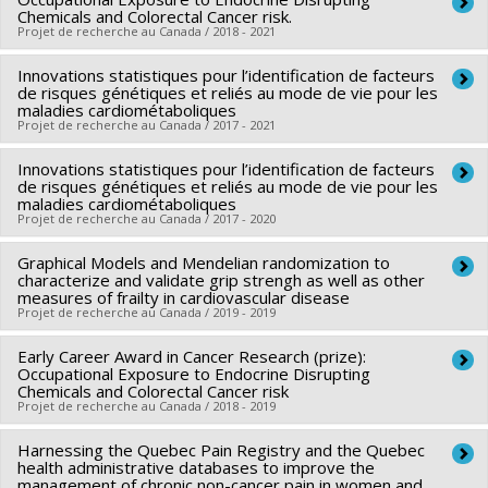
Chercheur principal :
Marie-Pierre Sylvestre
Centre hospitalier de l'Université de Montréal (CHUM)
Chemicals and Colorectal Cancer risk.
Co-chercheurs :
Jennifer O'Loughlin
Programmes de subvention :
Projet de recherche au Canada / 2018 - 2021
Sources de financement :
(16631)Société canadienne du
Innovations statistiques pour l’identification de facteurs
Chercheur principal :
Ying Tung Vikki Ho
cancer (16631)
de risques génétiques et reliés au mode de vie pour les
Co-chercheurs :
Jack Siemiatycki
,
Anita Koushik
,
Marie-
Programmes de subvention :
maladies cardiométaboliques
Projet de recherche au Canada / 2017 - 2021
Hélène Mayrand
,
Jérôme Lavoué
,
Marie-Pierre Sylvestre
,
Co-chercheurs: J O’Loughlin, S Leatherdale, S Haddad, R
Trevor Dummer
,
Harriet Richardson
,
Will King
Innovations statistiques pour l’identification de facteurs
Chercheur principal :
Marie-Pierre Sylvestre
Belanger, S de Montigny, I Dore
Sources de financement :
de risques génétiques et reliés au mode de vie pour les
IRSC/Instituts de recherche en
Sources de financement :
FRQS/Fonds de recherche du
maladies cardiométaboliques
santé du Canada
Projet de recherche au Canada / 2017 - 2020
Québec - Santé (FRSQ)
Programmes de subvention :
PVXXXXXX-(PJT) Subvention
Programmes de subvention :
PVXXXXXX-Bourse de
Graphical Models and Mendelian randomization to
Chercheur principal :
Marie-Pierre Sylvestre
Projet
chercheur-boursier : Junior 1
characterize and validate grip strengh as well as other
Sources de financement :
FRQS/Fonds de recherche du
measures of frailty in cardiovascular disease
Projet de recherche au Canada / 2019 - 2019
Québec - Santé (FRSQ)
Programmes de subvention :
PVXXXXXX-Établissement de
Early Career Award in Cancer Research (prize):
Chercheur principal :
Marie-Pierre Sylvestre
jeunes chercheurs Juniors 1
Occupational Exposure to Endocrine Disrupting
Co-chercheurs :
Pierrette Gaudreau
,
Brian Potter
,
Mark
Chemicals and Colorectal Cancer risk
Projet de recherche au Canada / 2018 - 2019
Keezer
,
Geneviève Lefebvre
,
Christina Wolfson
,
Ruth
Marrie
,
Andrew Wister
Harnessing the Quebec Pain Registry and the Quebec
Chercheur principal :
Ying Tung Vikki Ho
Sources de financement :
health administrative databases to improve the
IRSC/Instituts de recherche en
Co-chercheurs :
Jack Siemiatycki
,
Anita Koushik
,
Marie-
management of chronic non-cancer pain in women and