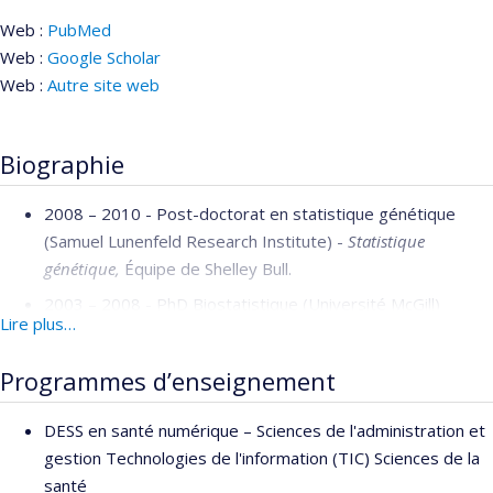
Web :
PubMed
Web :
Google Scholar
Web :
Autre site web
Biographie
2008 – 2010 - Post-doctorat en statistique génétique
(Samuel Lunenfeld Research Institute) -
Statistique
génétique,
Équipe de Shelley Bull.
2003 – 2008 - PhD Biostatistique (Université McGill)
Lire plus…
2001 – 2003 - MSc Épidémiologie (Université McGill)
Programmes d’enseignement
1999 – 2000 - MA Économie (Université de la Colombie-
Britannique (UBC))
DESS en santé numérique – Sciences de l'administration et
1995 – 1999 - Baccalauréat, Sciences
gestion Technologies de l'information (TIC) Sciences de la
économiques, Majeure en mathématiques (Great
santé