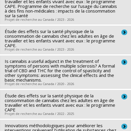
Sources de financement :
travailler et les enfants vivant avec eux : le programme
IRSC/Instituts de recherche en
CAPE. Programme de recherche sur l’usage du cannabis
santé du Canada
à des fins non-médicales : impacts de la consommation
Financement: SSHRC
sur la santé
Programmes de subvention :
PVXXXXXX-(PJT) Subvention
Projet de recherche au Canada / 2023 - 2026
Projet
Étude des effets sur la santé physique de la
Chercheur principal :
Marie-Pierre Sylvestre
consommation de cannabis chez les adultes en âge de
Co-chercheurs :
Jennifer O'Loughlin
travailler et les enfants vivant avec eux : le programme
CAPE.
Sources de financement :
FRQS/Fonds de recherche du
Projet de recherche au Canada / 2023 - 2026
Québec - Santé (FRSQ)
Programmes de subvention :
Is cannabis a useful adjunct in the treatment of
Chercheur principal :
Marie-Pierre Sylvestre
symptoms of persons with multiple sclerosis? A formal
Sources de financement :
FRQS/Fonds de recherche du
trial of CBD and THC for the control of spasticity and
Co-chercheurs: N Chadi, I Doré, E Constantin, G Paradis, J
other symptoms: assessing the clinical effects and the
Québec - Santé (FRSQ)
Engert, O Drouin, JS Fallu, C Huynh, JL O'Loughlin
basic mechanisms.
Programmes de subvention :
Projet de recherche au Canada / 2020 - 2026
En collaboration avec Chadi N, Doré I, Constantin E, Paradis
Étude des effets sur la santé physique de la
Chercheur principal :
Pierre Duquette
consommation de cannabis chez les adultes en âge de
G, Engert J, Drouin O, Fallu JS, Huynh C, O'Loughlin J.
Co-chercheurs :
Marie-Pascale Pomey
,
Didier Jutras-Aswad
travailler et les enfants vivant avec eux : le programme
CAPE
,
Nathalie Arbour
,
Alexandre Prat
,
Marie-Pierre Sylvestre
,
Projet de recherche au Canada / 2022 - 2025
Catherine Larochelle
,
Isabelle Rouleau
Sources de financement :
Innovations méthodologiques pour améliorer les
IRSC/Instituts de recherche en
Chercheur principal :
Marie-Pierre Sylvestre
interventions prévenant l’utilisation de substances chez