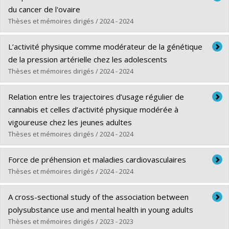
Cycle :
Maîtrise
du cancer de l'ovaire
Diplôme obtenu :
M. Sc.
Thèses et mémoires dirigés / 2024 - 2024
Lien vers le document dans Papyrus
Diplômé(e) :
Benoit, Mélanie
L’activité physique comme modérateur de la génétique
Cycle :
Maîtrise
de la pression artérielle chez les adolescents
Diplôme obtenu :
M. Sc.
Thèses et mémoires dirigés / 2024 - 2024
Lien vers le document dans Papyrus
Diplômé(e) :
Armasu, Alexia
Relation entre les trajectoires d’usage régulier de
Cycle :
Maîtrise
cannabis et celles d’activité physique modérée à
Diplôme obtenu :
M. Sc.
vigoureuse chez les jeunes adultes
Lien vers le document dans Papyrus
Thèses et mémoires dirigés / 2024 - 2024
Diplômé(e) :
Kabanemi, Tshala Tina
Force de préhension et maladies cardiovasculaires
Cycle :
Maîtrise
Thèses et mémoires dirigés / 2024 - 2024
Diplôme obtenu :
M. Sc.
Diplômé(e) :
Mendo, Christian Wilfried
Lien vers le document dans Papyrus
A cross-sectional study of the association between
Cycle :
Doctorat
polysubstance use and mental health in young adults
Diplôme obtenu :
Ph. D.
Thèses et mémoires dirigés / 2023 - 2023