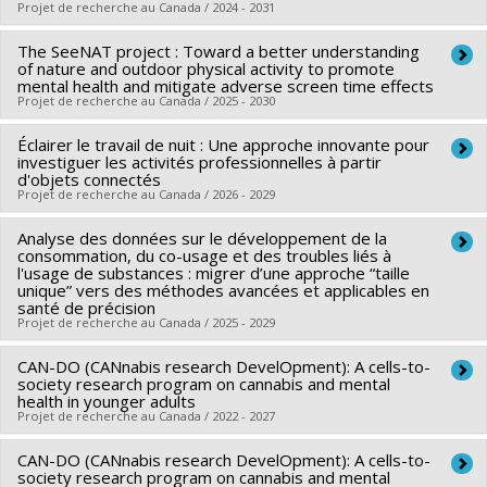
Projet de recherche au Canada / 2024 - 2031
Seing
,
Kristin Voigt
,
Lisa Eckenwiler
,
Anna Bolgrien
,
Minahil
Asim
The SeeNAT project : Toward a better understanding
,
Elizabeth Boyle
,
Marilyn Ahun
,
Mohammed Alkhaldi
Chercheur principal :
Olivier Drouin
of nature and outdoor physical activity to promote
Sources de financement :
IRSC/Instituts de recherche en
Co-chercheurs :
Jennifer O'Loughlin
,
Marie-Pierre Sylvestre
,
mental health and mitigate adverse screen time effects
Projet de recherche au Canada / 2025 - 2030
santé du Canada
Nicholas Chadi
,
Patricia Tak Sam Li
,
Eric Fleegler
,
Jonathan
Programmes de subvention :
PVXXXXXX-(PJT) Subvention
Winickoff
,
Matthew Carwana
,
David-Martin Milot
Éclairer le travail de nuit : Une approche innovante pour
Chercheur principal :
Isabelle Doré
Projet
Sources de financement :
investiguer les activités professionnelles à partir
IRSC/Instituts de recherche en
Co-chercheurs :
Jennifer O'Loughlin
,
Marie-Pierre Sylvestre
,
d'objets connectés
santé du Canada
Projet de recherche au Canada / 2026 - 2029
Leslie Podlog
,
Marie-Claude Geoffroy
,
Mathieu Bélanger
,
Programmes de subvention :
PVXXXXXX-(PJT) Subvention
Magaly Brodeur
,
Marie-Claude Richard
,
Magali H. Dufour
Analyse des données sur le développement de la
Chercheur principal :
Christian Vincelette
Projet
Dufour
consommation, du co-usage et des troubles liés à
,
Corentin Montiel
,
Marie-Eve Langelier
Co-chercheurs :
Marie-Pierre Sylvestre
,
Patrick Lavoie
l'usage de substances : migrer d’une approche “taille
Sources de financement :
CRSH/Conseil de recherches en
unique” vers des méthodes avancées et applicables en
Sources de financement :
CRSH/Conseil de recherches en
santé de précision
sciences humaines du Canada
sciences humaines du Canada
Projet de recherche au Canada / 2025 - 2029
Programmes de subvention :
PVXXXXXX-Subvention Savoir
Programmes de subvention :
PV153480-Subventions de
CAN-DO (CANnabis research DevelOpment): A cells-to-
Chercheur principal :
Marie-Pierre Sylvestre
développement Savoir
society research program on cannabis and mental
Sources de financement :
FRQS/Fonds de recherche du
health in younger adults
Projet de recherche au Canada / 2022 - 2027
Québec - Santé (FRSQ)
Programmes de subvention :
PVXXXXXX-Bourse de
CAN-DO (CANnabis research DevelOpment): A cells-to-
Chercheur principal :
Marie-Pierre Sylvestre
chercheur-boursier : Senior
society research program on cannabis and mental