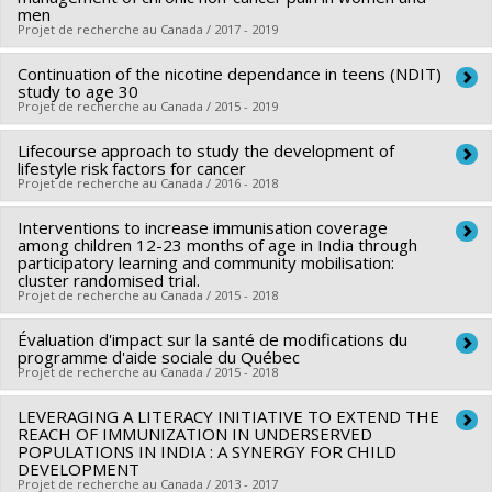
santé du Canada
men
Hélène Mayrand
,
Jérôme Lavoué
,
Marie-Pierre Sylvestre
,
Projet de recherche au Canada / 2017 - 2019
Programmes de subvention :
PVXXXXXX-Subvention
Trevor Dummer
,
Harriet Richardson
,
Will King
catalyseur
Sources de financement :
Continuation of the nicotine dependance in teens (NDIT)
IRSC/Instituts de recherche en
Chercheur principal :
Manon Choinière
study to age 30
santé du Canada
Co-chercheurs :
Julie Bruneau
,
Mireille Schnitzer
,
Marie-
Projet de recherche au Canada / 2015 - 2019
Programmes de subvention :
Pierre Sylvestre
,
Aude Motulsky
,
Elham Rahme
,
Mark
Lifecourse approach to study the development of
Chercheur principal :
Jennifer O'Loughlin
Ware
,
Richard Hovey
,
Nicolas Authier
,
Marc-Olivier Martel
lifestyle risk factors for cancer
Co-chercheurs :
Marie-Pierre Sylvestre
,
Geetanjali Datta
,
,
Projet de recherche au Canada / 2016 - 2018
Anaïs Lacasse
James Engert
,
Annie Montreuil
,
Nancy Chooi Ping Low
,
Lisa
Sources de financement :
IRSC/Instituts de recherche en
Interventions to increase immunisation coverage
Chercheur principal :
Marie-Pierre Sylvestre
Kakinami
,
Catherine Sabiston
santé du Canada
among children 12-23 months of age in India through
Co-chercheurs :
Didier Jutras-Aswad
,
Igor Karp
,
Jennifer
Sources de financement :
participatory learning and community mobilisation:
IRSCC/Institut de recherche de la
Programmes de subvention :
PVXXXXXX-Subvention
cluster randomised trial.
O'Loughlin
,
Geetanjali Datta
,
James Engert
Société canadienne du cancer
catalyseur
Projet de recherche au Canada / 2015 - 2018
Sources de financement :
SRC/Société de recherche sur le
Programmes de subvention :
PVXXXXX-Nouveau chercheur
cancer
Évaluation d'impact sur la santé de modifications du
Chercheur principal :
Mira Johri
programme d'aide sociale du Québec
Programmes de subvention :
PVX12154-Subvention de
Co-chercheurs :
Marie-Pierre Sylvestre
,
Arijit Kumar Nandi
,
Projet de recherche au Canada / 2015 - 2018
fonctionnement
Neil Andersson
,
Smriti Pahwa
,
Lehana Thabane
,
Sankaran
LEVERAGING A LITERACY INITIATIVE TO EXTEND THE
Chercheur principal :
Marie-France Raynault
Venkata Subramanian
,
Stéphane Verguet
,
Mark Jit
,
Samuel
REACH OF IMMUNIZATION IN UNDERSERVED
Co-chercheurs :
Marie-Pierre Sylvestre
Harper
POPULATIONS IN INDIA : A SYNERGY FOR CHILD
,
Alok Kumar Mathur
DEVELOPMENT
Sources de financement :
IRSC/Instituts de recherche en
Sources de financement :
IRSC/Instituts de recherche en
Projet de recherche au Canada / 2013 - 2017