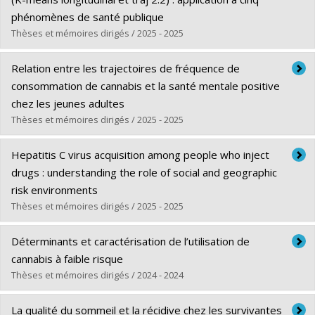
Diplôme obtenu :
Ph. D.
and available on the Comprehensive R Archive
phénomènes de santé publique
Lien vers le document dans Papyrus
Thèses et mémoires dirigés / 2025 - 2025
Network (CRAN):
http://cran.r-
project.org/web/packages/WCE/index.html
(2024).
Diplômé(e) :
Kouhogan, Komla Love
Relation entre les trajectoires de fréquence de
Cycle :
Maîtrise
consommation de cannabis et la santé mentale positive
Diplôme obtenu :
M. Sc.
chez les jeunes adultes
Lien vers le document dans Papyrus
Thèses et mémoires dirigés / 2025 - 2025
Diplômé(e) :
Chihi, Roua
Hepatitis C virus acquisition among people who inject
Cycle :
Maîtrise
drugs : understanding the role of social and geographic
Diplôme obtenu :
M. Sc.
risk environments
Lien vers le document dans Papyrus
Thèses et mémoires dirigés / 2025 - 2025
Diplômé(e) :
Minoyan, Nanor
Déterminants et caractérisation de l’utilisation de
Cycle :
Doctorat
cannabis à faible risque
Diplôme obtenu :
Ph. D.
Thèses et mémoires dirigés / 2024 - 2024
Lien vers le document dans Papyrus
Diplômé(e) :
Dubé, Guillaume
La qualité du sommeil et la récidive chez les survivantes