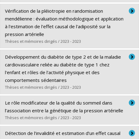
Lien vers le document dans Papyrus
Diplômé(e) :
Chopra, Rajit
Vérification de la pléiotropie en randomisation
Cycle :
Maîtrise
mendélienne : évaluation méthodologique et application
Diplôme obtenu :
M. Sc.
à l'estimation de l'effet causal de l'adiposité sur la
Lien vers le document dans Papyrus
pression artérielle
Thèses et mémoires dirigés / 2023 - 2023
Diplômé(e) :
Mbutiwi, Fiston Ikwa Ndol
Développement du diabète de type 2 et de la maladie
Cycle :
Doctorat
cardiovasculaire reliée au diabète de type 1 chez
Diplôme obtenu :
Ph. D.
l'enfant et rôles de l'activité physique et des
Lien vers le document dans Papyrus
comportements sédentaires
Thèses et mémoires dirigés / 2023 - 2023
Diplômé(e) :
Harnois-Leblanc, Soren
Le rôle modificateur de la qualité du sommeil dans
Cycle :
Doctorat
l’association entre la génétique de la pression artérielle
Diplôme obtenu :
Ph. D.
Thèses et mémoires dirigés / 2023 - 2023
Lien vers le document dans Papyrus
Diplômé(e) :
Naja, Mounia
Détection de l’invalidité et estimation d’un effet causal