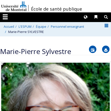
Passer
/
École de santé publique
au
contenu
Langues
Liens 
R
Menu
N
Accueil
L'ESPUM
Équipe
Personnel enseignant
Marie-Pierre SYLVESTRE
Vcard
Marie-Pierre Sylvestre