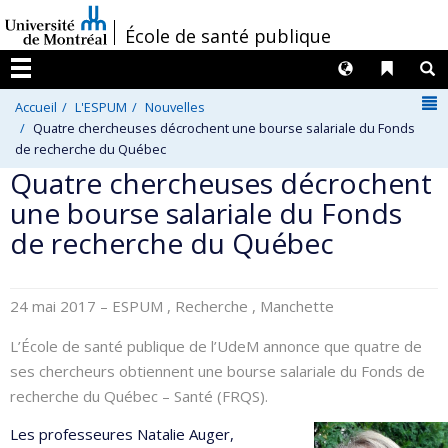
Passer
/
École de santé publique
au
contenu
Langues
Liens 
R
Menu
N
Accueil
L'ESPUM
Nouvelles
Quatre chercheuses décrochent une bourse salariale du Fonds
de recherche du Québec
Quatre chercheuses décrochent
une bourse salariale du Fonds
de recherche du Québec
24 mai 2017
– ESPUM , Recherche , Manchette
L’École de santé publique de l’UdeM annonce que quatre de
ses chercheurs obtiennent une bourse salariale du Fonds de
recherche du Québec – Santé (FRQS).
Les professeures Natalie Auger,