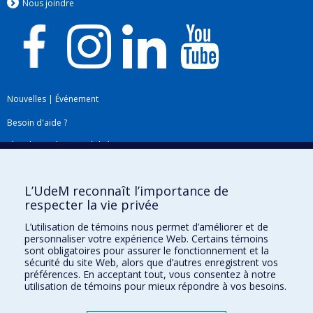
Nous jo
i
ndre
Nouvelles
|
Événement
Besoin d'aide ?
Plan du site
|
Accessibilité
Signaler une erreur
L’UdeM reconnaît l’importance de
respecter la vie privée
Boîte à outils
L’utilisation de témoins nous permet d’améliorer et de
personnaliser votre expérience Web. Certains témoins
Téléchargez les logos de l'ESPUM
sont obligatoires pour assurer le fonctionnement et la
sécurité du site Web, alors que d’autres enregistrent vos
préférences. En acceptant tout, vous consentez à notre
utilisation de témoins pour mieux répondre à vos besoins.