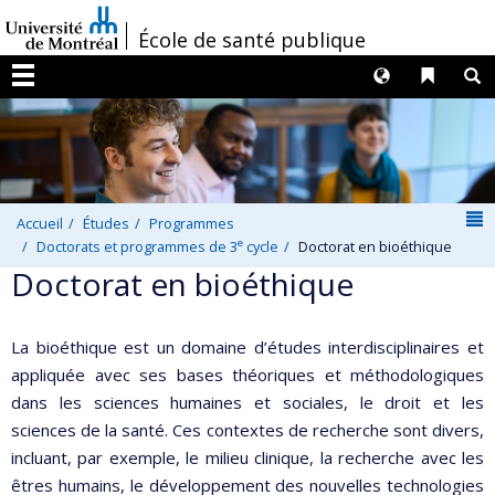
Passer
/
École de santé publique
au
contenu
Langues
Liens 
R
Menu
N
Accueil
Études
Programmes
e
Doctorats et programmes de 3
cycle
Doctorat en bioéthique
Doctorat en bioéthique
La bioéthique est un domaine d’études interdisciplinaires et
appliquée avec ses bases théoriques et méthodologiques
dans les sciences humaines et sociales, le droit et les
sciences de la santé. Ces contextes de recherche sont divers,
incluant, par exemple, le milieu clinique, la recherche avec les
êtres humains, le développement des nouvelles technologies