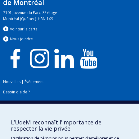
de Montréal
e
7101, avenue du Parc, 3
étage
Montréal (Québec) H3N 1X9
Voir sur la carte
Nous jo
i
ndre
Nouvelles
|
Événement
Besoin d'aide ?
Plan du site
|
Accessibilité
Signaler une erreur
L’UdeM reconnaît l’importance de
respecter la vie privée
Boîte à outils
L’utilisation de témoins nous permet d’améliorer et de