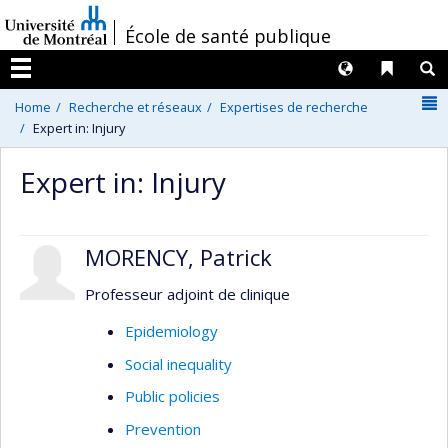
Passer
/
École de santé publique
au
contenu
Langues
Liens 
R
Menu
N
Home
Recherche et réseaux
Expertises de recherche
Expert in: Injury
Expert in: Injury
MORENCY, Patrick
Professeur adjoint de clinique
Epidemiology
Social inequality
Public policies
Prevention