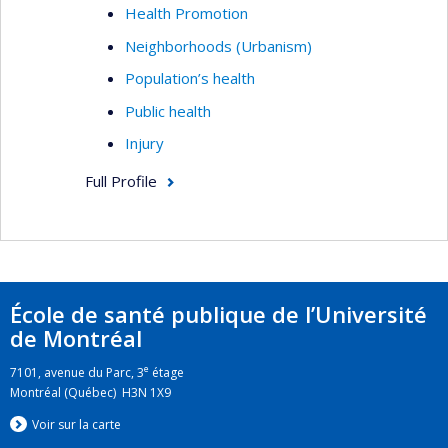
Health Promotion
Neighborhoods (Urbanism)
Population’s health
Public health
Injury
Full Profile
École de santé publique de l’Université
de Montréal
e
7101, avenue du Parc, 3
étage
Montréal (Québec) H3N 1X9
Voir sur la carte