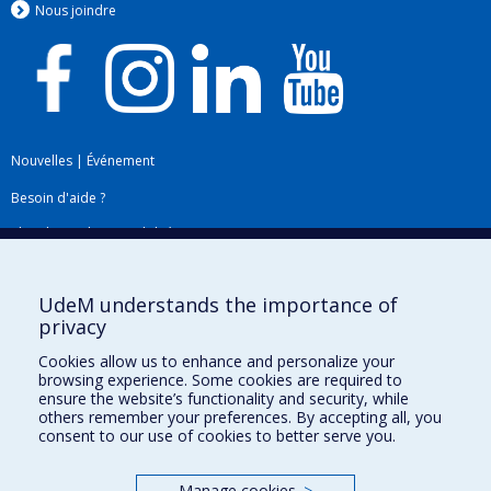
Nous jo
i
ndre
Nouvelles
|
Événement
Besoin d'aide ?
Plan du site
|
Accessibilité
Signaler une erreur
UdeM understands the importance of
privacy
Boîte à outils
Cookies allow us to enhance and personalize your
browsing experience. Some cookies are required to
Téléchargez les logos de l'ESPUM
ensure the website’s functionality and security, while
others remember your preferences. By accepting all, you
consent to our use of cookies to better serve you.
Manage cookies
>