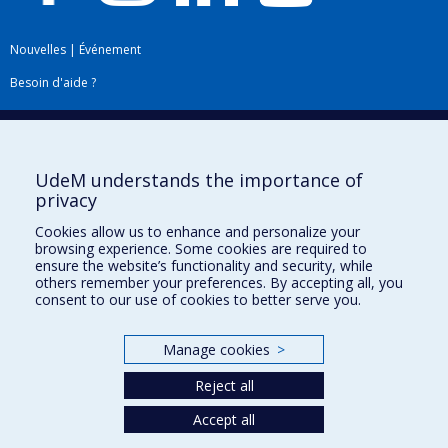
Nouvelles
|
Événement
Besoin d'aide ?
Plan du site
|
Accessibilité
Signaler une erreur
UdeM understands the importance of
privacy
Boîte à outils
Cookies allow us to enhance and personalize your
browsing experience. Some cookies are required to
Téléchargez les logos de l'ESPUM
ensure the website’s functionality and security, while
others remember your preferences. By accepting all, you
consent to our use of cookies to better serve you.
Manage cookies
>
Reject all
Accept all