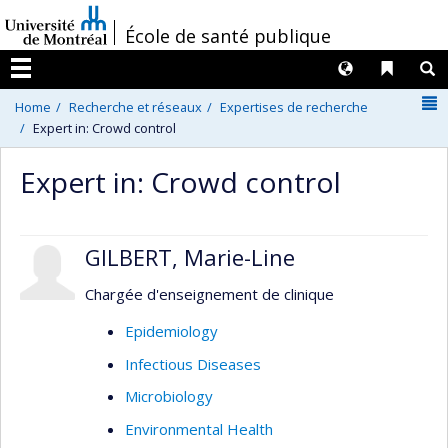
Passer
/
École de santé publique
au
contenu
Langues
Liens 
R
Menu
N
Home
Recherche et réseaux
Expertises de recherche
Expert in: Crowd control
Expert in: Crowd control
GILBERT, Marie-Line
Chargée d'enseignement de clinique
Epidemiology
Infectious Diseases
Microbiology
Environmental Health