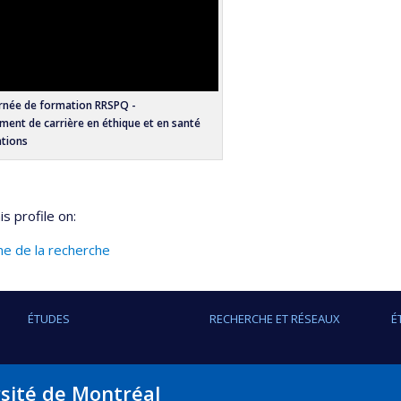
rnée de formation RRSPQ -
ent de carrière en éthique et en santé
ations
s profile on:
ine de la recherche
ÉTUDES
RECHERCHE ET RÉSEAUX
É
rsité de Montréal