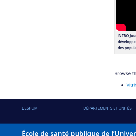
INTRO Jou
développem
des popul
Browse thi
Vitr
L'ESPUM
DÉPARTEMENTS ET UNITÉS
École de santé publique de l’Unive