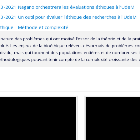
3-2021 Nagano orchestrera les évaluations éthiques à l’UdeM
3-2021 Un outil pour évaluer l'éthique des recherches à l'UdeM
thique - Méthode et complexité
 nature des problèmes qui ont motivé l'essor de la théorie et de la pr
olué. Les enjeux de la bioéthique relèvent désormais de problèmes com
individu, mais qui touchent des populations entières et de nombreuses 
thodologiques pouvant tenir compte de la complexité croissante des e