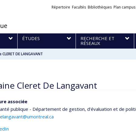
Liens
Répertoire
Facultés
Bibliothèques
Plan campus
externes
que
S
ÉTUDES
RECHERCHE ET
RÉSEAUX
ne CLERET DE LANGAVANT
aine Cleret De Langavant
ure associée
anté publique - Département de gestion, d’évaluation et de polit
.delangavant@umontreal.ca
kedIn