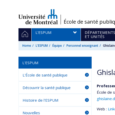
Passer
au
contenu
/
École de santé publi
Navigation
HOME
L'ESPUM
DÉPARTEMENT
principale
ET UNITÉS
Home
L'ESPUM
Équipe
Personnel enseignant
Ghislai
L'ESPUM
Ghisl
L'École de santé publique
Professe
Découvrir la santé publique
École de s
ghislaine
Histoire de l'ESPUM
Web :
Lin
Nouvelles