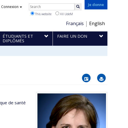
Rechercher
Je donne
Connexion
Search
This website
All UdeM
Choix
Français
English
de
ÉTUDIANTS ET
FAIRE UN DON
la
DIPLÔMÉS
langue
Vcard
Imprimer
ique de santé