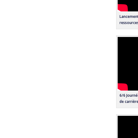
Lancement 
ressource
6/6 Journ
de carrièr