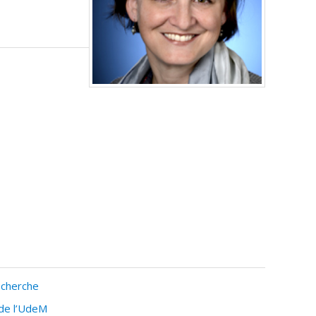
echerche
 de l’UdeM