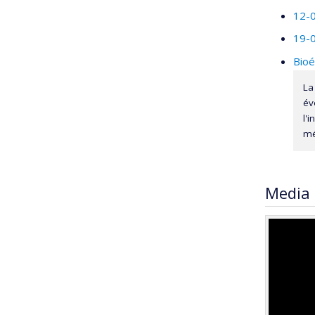
12-0
19-0
Bioé
La
év
l'
mé
Media