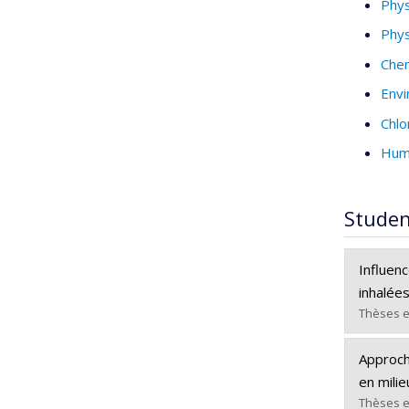
Phys
Phys
Chem
Envi
Chlo
Huma
Studen
Influenc
inhalées
Thèses e
Gradua
Approche
Cycle :
en mili
Grade :
Thèses e