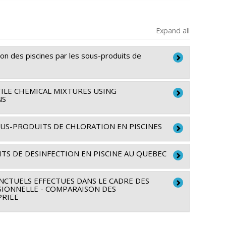
Expand all
on des piscines par les sous-produits de
ILE CHEMICAL MIXTURES USING
NS
. Rodriguez-Pinzon
 sécurité du travail
SOUS-PRODUITS DE CHLORATION EN PISCINES
TS DE DESINFECTION EN PISCINE AU QUEBEC
 sécurité du travail
CTUELS EFFECTUES DANS LE CADRE DES
SIONNELLE - COMPARAISON DES
PRIEE
 sécurité du travail