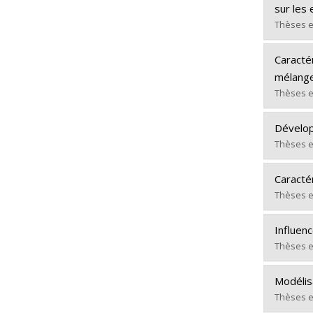
Cycle :
sur les
Grade :
Thèses e
Lien ve
Gradua
Caracté
Cycle :
mélange
Grade :
Thèses e
Lien ve
Gradua
Dévelop
Cycle :
Thèses e
Grade :
Gradua
Lien ve
Caractér
Cycle :
Thèses e
Grade :
Gradua
Lien ve
Influenc
Cycle :
Thèses e
Grade :
Gradua
Lien ve
Modélis
Cycle :
Thèses e