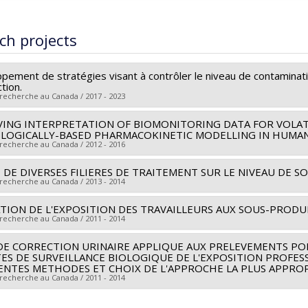
M. Sc.
te :
Haddad, Sami
rs le document dans Papyrus
Master's
ch projects
M. Sc.
rs le document dans Papyrus
pement de stratégies visant à contrôler le niveau de contaminati
tion.
 recherche au Canada / 2017 - 2023
ING INTERPRETATION OF BIOMONITORING DATA FOR VOLAT
searcher :
Maximilien Debia
LOGICALLY-BASED PHARMACOKINETIC MODELLING IN HUMA
archers :
Robert Tardif
,
Sami Haddad
,
Stéphane Hallé
,
Manuel J
 recherche au Canada / 2012 - 2016
 sources:
IRSST/Institut de recherche Robert-Sauvé en santé et en
 DE DIVERSES FILIERES DE TRAITEMENT SUR LE NIVEAU DE 
searcher :
Sami Haddad
rograms:
PVXXXXXX-Programme de recherche
 recherche au Canada / 2013 - 2014
archers :
Robert Tardif
 sources:
Santé Canada
TION DE L'EXPOSITION DES TRAVAILLEURS AUX SOUS-PRODUI
searcher :
Robert Tardif
 recherche au Canada / 2011 - 2014
rograms:
archers :
Manuel J. Rodriguez-Pinzon
 sources:
IRSST/Institut de recherche Robert-Sauvé en santé et en
E CORRECTION URINAIRE APPLIQUE AUX PRELEVEMENTS PON
searcher :
Robert Tardif
TES DE SURVEILLANCE BIOLOGIQUE DE L'EXPOSITION PROFES
rograms:
archers :
Sami Haddad
,
Manuel J. Rodriguez-Pinzon
ENTES METHODES ET CHOIX DE L'APPROCHE LA PLUS APPRO
 recherche au Canada / 2011 - 2014
 sources:
IRSST/Institut de recherche Robert-Sauvé en santé et en
rograms:
searcher :
Robert Tardif