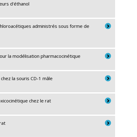
eurs d'éthanol
 chloroacétiques administrés sous forme de
our la modélisation pharmacocinétique
e chez la souris CD-1 mâle
xicocinétique chez le rat
rat