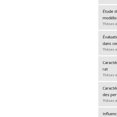
Lien ve
Gradua
Étude de
Cycle :
modélis
Grade :
Thèses e
Lien ve
Gradua
Évaluati
Cycle :
dans ce
Grade :
Thèses e
Lien ve
Gradua
Caractér
Cycle :
rat
Grade :
Thèses e
Lien ve
Gradua
Caractér
Cycle :
des per
Grade :
Thèses e
Lien ve
Gradua
Influen