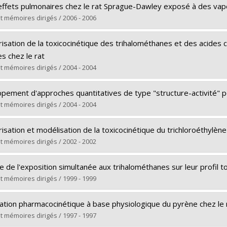
Doctoral
 effets pulmonaires chez le rat Sprague-Dawley exposé à des vap
Ph. D.
t mémoires dirigés / 2006 - 2006
rs le document dans Papyrus
te :
Scarino, Andrea
risation de la toxicocinétique des trihalométhanes et des acides
Master's
s chez le rat
M. Sc.
t mémoires dirigés / 2004 - 2004
rs le document dans Papyrus
te :
St-Pierre, Annie
pement d'approches quantitatives de type "structure-activité" p
Doctoral
t mémoires dirigés / 2004 - 2004
Ph. D.
te :
Béliveau, Martin
rs le document dans Papyrus
isation et modélisation de la toxicocinétique du trichloroéthylèn
Doctoral
t mémoires dirigés / 2002 - 2002
Ph. D.
te :
Nadeau, Véronique
rs le document dans Papyrus
e de l'exposition simultanée aux trihalométhanes sur leur profil to
Master's
t mémoires dirigés / 1999 - 1999
M. Sc.
te :
Silva, Maria Luciene da
rs le document dans Papyrus
ation pharmacocinétique à base physiologique du pyrène chez le 
Master's
t mémoires dirigés / 1997 - 1997