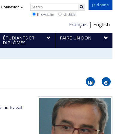
Rechercher
Je donne
Connexion
Search
This website
All UdeM
Choix
Français
English
de
ÉTUDIANTS ET
FAIRE UN DON
la
DIPLÔMÉS
langue
Vcard
Imprimer
 au travail