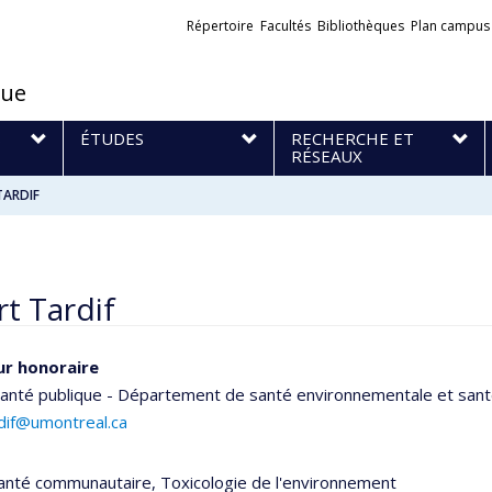
Liens
Répertoire
Facultés
Bibliothèques
Plan campus
externes
que
S
ÉTUDES
RECHERCHE ET
RÉSEAUX
TARDIF
t Tardif
ur honoraire
santé publique - Département de santé environnementale et santé
rdif@umontreal.ca
Santé communautaire, Toxicologie de l'environnement