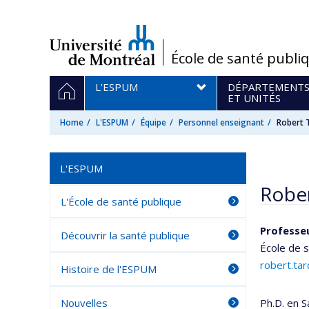
Passer
au
contenu
/
École de santé publi
Navigation
HOME
L'ESPUM
DÉPARTEMENT
principale
ET UNITÉS
Home
L'ESPUM
Équipe
Personnel enseignant
Robert 
L'ESPUM
Rober
L'École de santé publique
Professe
Découvrir la santé publique
École de 
robert.ta
Histoire de l'ESPUM
Nouvelles
Ph.D. en 