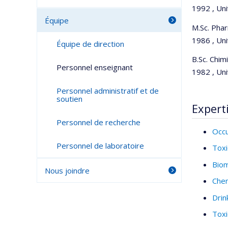
1992 , Un
Équipe
M.Sc. Pha
1986 , Un
Équipe de direction
B.Sc. Chim
Personnel enseignant
1982 , Un
Personnel administratif et de
soutien
Expert
Personnel de recherche
Occu
Personnel de laboratoire
Toxi
Bio
Nous joindre
Chem
Drin
Toxi