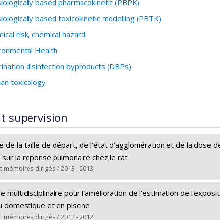
iologically based pharmacokinetic (PBPK)
iologically based toxicokinetic modelling (PBTK)
ical risk, chemical hazard
ronmental Health
rination disinfection byproducts (DBPs)
n toxicology
t supervision
e de la taille de départ, de l’état d’agglomération et de la dose 
 sur la réponse pulmonaire chez le rat
t mémoires dirigés / 2013 - 2013
te :
Noël, Alexandra
 multidisciplinaire pour l’amélioration de l’estimation de l’exposi
Doctoral
eu domestique et en piscine
Ph. D.
t mémoires dirigés / 2012 - 2012