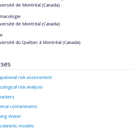
iversité de Montréal (Canada)
rmacologie
iversité de Montréal (Canada)
ie
iversité du Québec à Montréal (Canada)
ises
pational risk assessment
cological risk analysis
markers
ical contaminants
king Water
cokinetic models