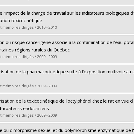
rs le document dans Papyrus
te :
Catto, Cyril
 l’impact de la charge de travail sur les indicateurs biologiques d
Doctoral
ation toxicocinétique
Ph. D.
t mémoires dirigés / 2010 - 2010
rs le document dans Papyrus
te :
Bérubé, Anick
on du risque cancérigène associé à la contamination de l’eau potab
Master's
rtaines régions rurales du Québec
M. Sc.
t mémoires dirigés / 2009 - 2009
rs le document dans Papyrus
te :
Chébékoué, Sandrine Fleur
isation de la pharmacocinétique suite à l’exposition multivoie au
Master's
M. Sc.
t mémoires dirigés / 2009 - 2009
rs le document dans Papyrus
te :
Gagné, Michelle
isation de la toxicocinétique de l’octylphénol chez le rat en vue 
Master's
turbateurs endocriniens
M. Sc.
t mémoires dirigés / 2009 - 2009
rs le document dans Papyrus
te :
Hamelin, Geneviève
ce du dimorphisme sexuel et du polymorphisme enzymatique de l'A