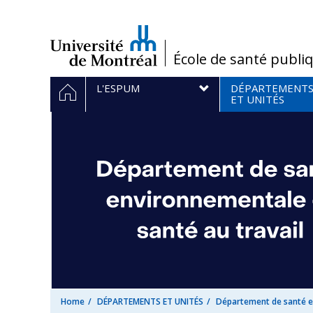
Passer
au
contenu
/
École de santé publi
Navigation
HOME
L'ESPUM
DÉPARTEMENT
principale
ET UNITÉS
Home
DÉPARTEMENTS ET UNITÉS
Département de santé en