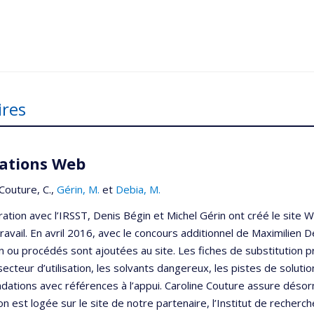
ires
cations Web
 Couture, C.,
Gérin, M.
et
Debia, M.
ration avec l’IRSST, Denis Bégin et Michel Gérin ont créé le site 
travail. En avril 2016, avec le concours additionnel de Maximilien
ion ou procédés sont ajoutées au site. Les fiches de substitution
 secteur d’utilisation, les solvants dangereux, les pistes de solut
tions avec références à l’appui. Caroline Couture assure désormai
ion est logée sur le site de notre partenaire, l’Institut de recher