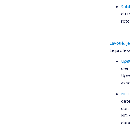
Solu
du t
rete
Lavoué, J
Le profes
U
pe
d’en
U
pe
asse
NDE
déte
don
NDex
data