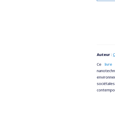
Auteur
:
Ce
livr
nanotech
environnem
sociétale
contempor