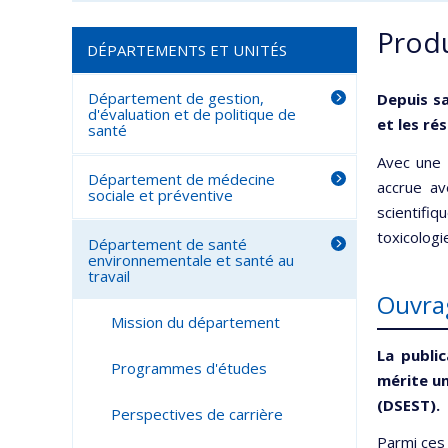
Produ
DÉPARTEMENTS ET UNITÉS
Département de gestion,
Depuis s
d'évaluation et de politique de
et les ré
santé
Avec une 
Département de médecine
accrue av
sociale et préventive
scientifi
toxicologi
Département de santé
environnementale et santé au
travail
Ouvra
Mission du département
La publi
Programmes d'études
mérite u
(DSEST).
Perspectives de carrière
Parmi ces 