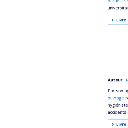
parties
, s
universitai
Livre
Auteur
:
M
Par son a
ouvrage
r
hygiénist
accidents 
Livre