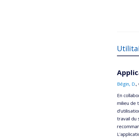
Utilita
Appli
Bégin, D
.,
En collabo
milieu de 
d’utilisat
travail du
recommanda
L'applicat