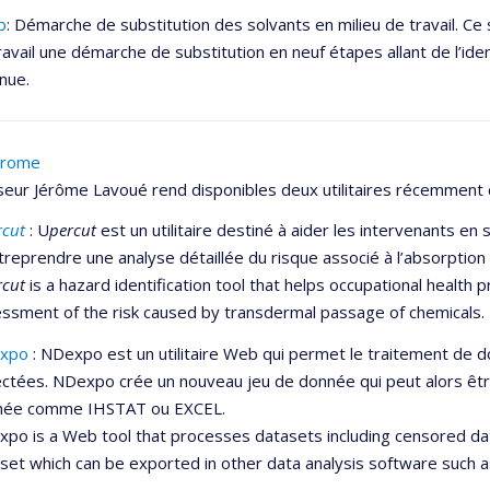
b
: Démarche de substitution des solvants en milieu de travail. Ce
ravail une démarche de substitution en neuf étapes allant de l’iden
nue.
érome
seur Jérôme Lavoué rend disponibles deux utilitaires récemment
rcut
: U
percut
est un utilitaire destiné à aider les intervenants en 
treprendre une analyse détaillée du risque associé à l’absorptio
rcut
is a hazard identification tool that helps occupational health
ssment of the risk caused by transdermal passage of chemicals.
xpo
: NDexpo est un utilitaire Web qui permet le traitement de
ctées. NDexpo crée un nouveau jeu de donnée qui peut alors être 
née comme IHSTAT ou EXCEL.
po is a Web tool that processes datasets including censored dat
set which can be exported in other data analysis software such 