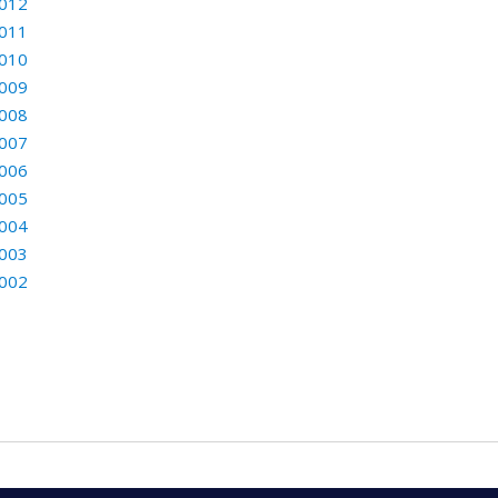
012
011
010
009
008
007
006
005
004
003
002