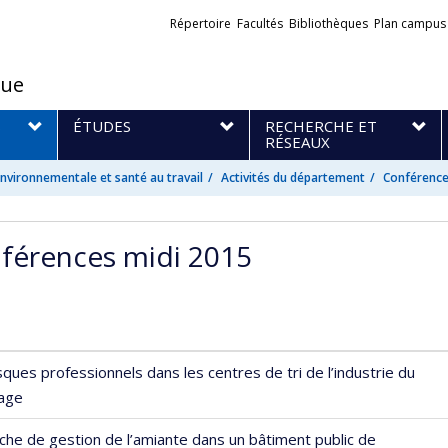
Liens
Répertoire
Facultés
Bibliothèques
Plan campus
externes
que
S
ÉTUDES
RECHERCHE ET
RÉSEAUX
vironnementale et santé au travail
Activités du département
Conférence
férences midi 2015
sques professionnels dans les centres de tri de l’industrie du
lage
he de gestion de l’amiante dans un bâtiment public de