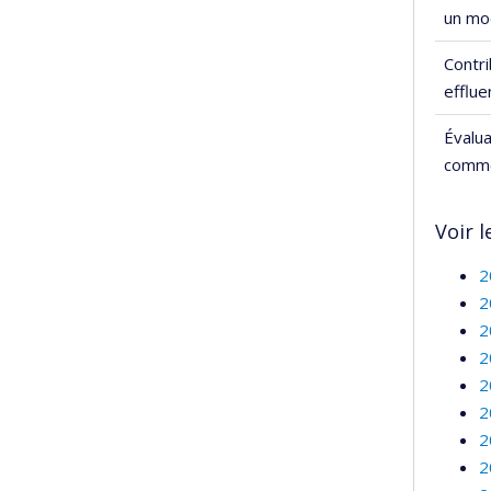
un mod
Contri
efflue
Évalua
comme
Voir l
2
2
2
2
2
2
2
2