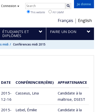
Rechercher
Je donne
Connexion
Search
This website
All UdeM
Choix
Français
English
de
ÉTUDIANTS ET
FAIRE UN DON
la
DIPLÔMÉS
langue
s midi
Conférences midi 2015
DATE
CONFÉRENCIER(IÈRE)
APPARTENANCE
2015-
Casseus, Lina
Candidate à la
12-16
maîtrise, DSEST
2015-
Lebel, Émilie
Candidate à la