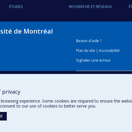
ÉTUDES
RECHERCHE ET RÉSEAUX
É
rsité de Montréal
Besoin d'aide ?
Plan du site
|
Accessibilité
Signaler une erreur
Boîte à outils
 privacy
Téléchargez les logos de l'E
browsing experience. Some cookies are required to ensure the website’
consent to our use of cookies to better serve you.
ll