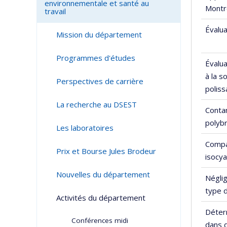
environnementale et santé au
Montr
travail
Évalua
Mission du département
Programmes d'études
Évalu
à la s
Perspectives de carrière
polis
La recherche au DSEST
Contam
polyb
Les laboratoires
Compa
Prix et Bourse Jules Brodeur
isocya
Nouvelles du département
Néglig
type 
Activités du département
Déterm
Conférences midi
dans 