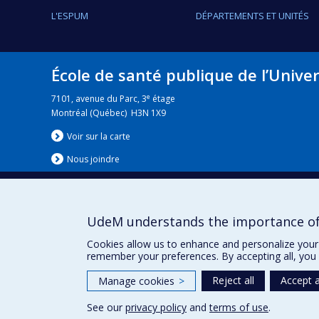
L'ESPUM
DÉPARTEMENTS ET UNITÉS
École de santé publique de l’Unive
e
7101, avenue du Parc, 3
étage
Montréal (Québec) H3N 1X9
Voir sur la carte
Nous jo
i
ndre
UdeM understands the importance of
Nouvelles
|
Événement
Cookies allow us to enhance and personalize your 
remember your preferences. By accepting all, you 
Reject all
Accept a
Manage cookies
>
See our
privacy policy
and
terms of use
.
Privacy
Terms of use
Cookie Settings