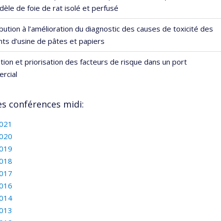
èle de foie de rat isolé et perfusé
bution à l’amélioration du diagnostic des causes de toxicité des
nts d’usine de pâtes et papiers
tion et priorisation des facteurs de risque dans un port
rcial
es conférences midi:
021
020
019
018
017
016
014
013