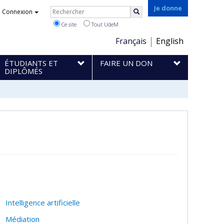
Rechercher
Je donne
Connexion
Rechercher
Ce site
Tout UdeM
Choix
Français
English
de
ÉTUDIANTS ET
FAIRE UN DON
la
DIPLÔMÉS
langue
Intelligence artificielle
Médiation