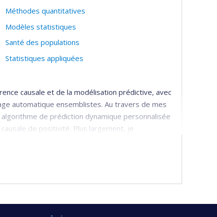
Méthodes quantitatives
Modèles statistiques
Santé des populations
Statistiques appliquées
rence causale et de la modélisation prédictive, avec
issage automatique ensemblistes. Au travers de mes
un algorithme de prédiction dynamique personnalisée
 causale de positivité. Plus largement, je
rtabilité et au transfert de connaissances