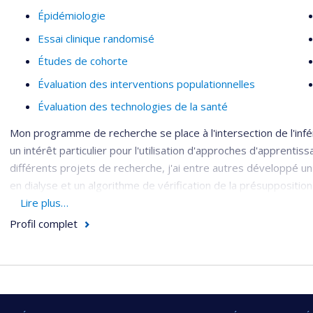
Épidémiologie
Essai clinique randomisé
Études de cohorte
Évaluation des interventions populationnelles
Évaluation des technologies de la santé
Mon programme de recherche se place à l'intersection de l'infé
un intérêt particulier pour l'utilisation d'approches d'apprent
différents projets de recherche, j'ai entre autres développé 
en dialyse et un algorithme de vérification de la présupposition
m'intéresse aux analyses de survie, à la médiation, à la transpo
Lire plus…
interdisciplinaires.
Profil complet