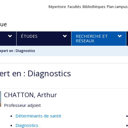
Liens
Répertoire
Facultés
Bibliothèques
Plan campus
externes
que
S
ÉTUDES
RECHERCHE ET
RÉSEAUX
xpert en : Diagnostics
ert en : Diagnostics
CHATTON, Arthur
Professeur adjoint
Déterminants de santé
Diagnostics