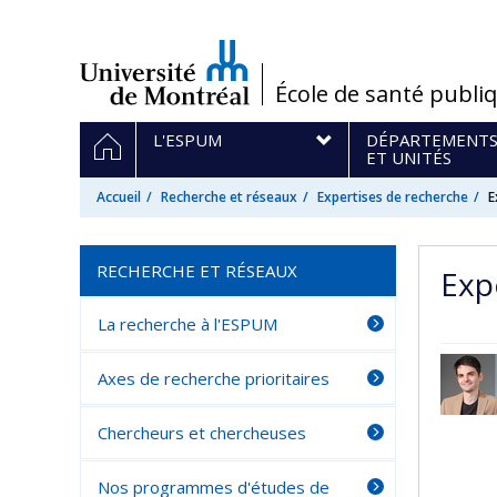
Passer
au
contenu
/
École de santé publi
Navigation
ACCUEIL
L'ESPUM
DÉPARTEMENT
principale
ET UNITÉS
Accueil
Recherche et réseaux
Expertises de recherche
E
RECHERCHE ET RÉSEAUX
Exp
La recherche à l'ESPUM
Axes de recherche prioritaires
Chercheurs et chercheuses
Nos programmes d'études de