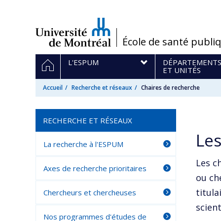
Passer
au
contenu
/
École de santé publi
Navigation
ACCUEIL
L'ESPUM
DÉPARTEMENT
principale
ET UNITÉS
Accueil
Recherche et réseaux
Chaires de recherche
RECHERCHE ET RÉSEAUX
Les
La recherche à l'ESPUM
Les c
Axes de recherche prioritaires
ou ch
titul
Chercheurs et chercheuses
scien
Nos programmes d'études de