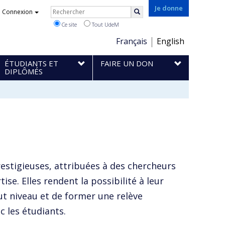
Rechercher
Je donne
Connexion
Rechercher
Ce site
Tout UdeM
Choix
Français
English
de
ÉTUDIANTS ET
FAIRE UN DON
la
DIPLÔMÉS
langue
estigieuses, attribuées à des chercheurs
se. Elles rendent la possibilité à leur
aut niveau et de former une relève
c les étudiants.