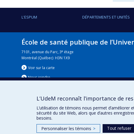
L'ESPUM
DÉPARTEMENTS ET UNITÉS
École de santé publique de l’Unive
e
7101, avenue du Parc, 3
étage
Montréal (Québec) H3N 1X9
Voir sur la carte
Nous jo
i
ndre
L’UdeM reconnaît l’importance de resp
Nouvelles
|
Événement
L’utilisation de témoins nous permet d’améliorer e
sécurité du site Web, alors que d’autres enregistr
besoins.
Tout refuser
Personnaliser les témoins
>