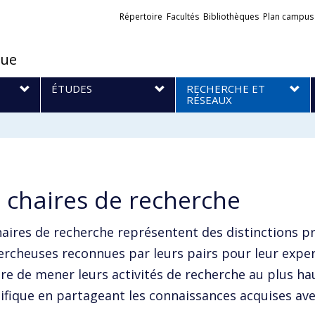
Liens
Répertoire
Facultés
Bibliothèques
Plan campus
externes
que
S
ÉTUDES
RECHERCHE ET
RÉSEAUX
 chaires de recherche
haires de recherche représentent des distinctions pr
ercheuses reconnues par leurs pairs pour leur experti
aire de mener leurs activités de recherche au plus h
tifique en partageant les connaissances acquises ave