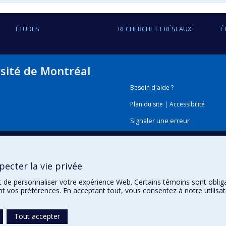
ÉTUDES
RECHERCHE ET RÉSEAUX
É
rsité de Montréal
Besoin d'aide ?
Plan du site
|
Accessibilité
Signaler une erreur
Boîte à outils
ecter la vie privée
Téléchargez les logos de l'E
t de personnaliser votre expérience Web. Certains témoins sont oblig
ent vos préférences. En acceptant tout, vous consentez à notre utili
Tout accepter