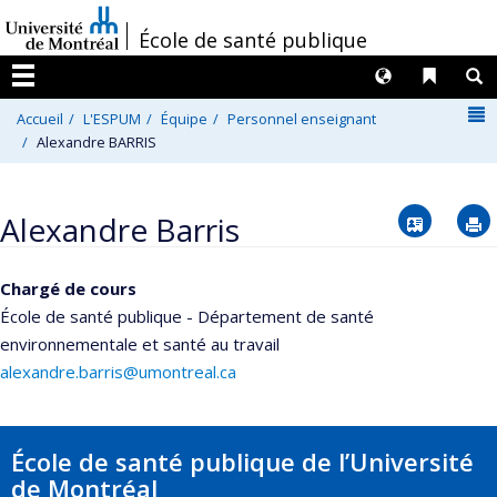
Passer
/
École de santé publique
au
contenu
Langues
Liens 
R
Menu
N
Accueil
L'ESPUM
Équipe
Personnel enseignant
Alexandre BARRIS
Vcard
Alexandre Barris
Chargé de cours
École de santé publique - Département de santé
environnementale et santé au travail
alexandre.barris@umontreal.ca
École de santé publique de l’Université
de Montréal