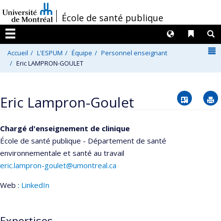
Passer
/
École de santé publique
au
contenu
Langues
Liens 
R
Menu
N
Accueil
L'ESPUM
Équipe
Personnel enseignant
Eric LAMPRON-GOULET
Vcard
Eric Lampron-Goulet
Chargé d'enseignement de clinique
École de santé publique - Département de santé
environnementale et santé au travail
eric.lampron-goulet@umontreal.ca
Web :
LinkedIn
Expertises