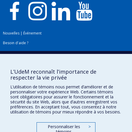
Nouvelles
|
Événement
Besoin d'aide ?
Plan du site
|
Accessibilité
Signaler une erreur
L’UdeM reconnaît l’importance de
respecter la vie privée
Boîte à outils
L’utilisation de témoins nous permet d’améliorer et de
personnaliser votre expérience Web. Certains témoins
Téléchargez les logos de l'ESPUM
sont obligatoires pour assurer le fonctionnement et la
sécurité du site Web, alors que d’autres enregistrent vos
préférences. En acceptant tout, vous consentez à notre
utilisation de témoins pour mieux répondre à vos besoins.
Personnaliser les
>
témoins