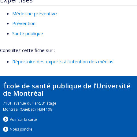
Médecine préventive
Prévention
Santé publique
Consultez cette fiche sur :
Répertoire des experts à l’intention des médias
École de santé publique de l’Université
de Montréal
e
7101, avenue du Parc, 3
étage
Montréal (Québec) H3N 1X9
Voir sur la carte
Nous jo
i
ndre