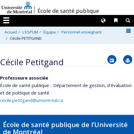
Passer
/
École de santé publique
au
contenu
Langues
Liens 
R
Menu
N
Accueil
L'ESPUM
Équipe
Personnel enseignant
Cécile PETITGAND
Vcard
Cécile Petitgand
Professeure associée
École de santé publique - Département de gestion, d’évaluation
et de politique de santé
cecile.petitgand@umontreal.ca
École de santé publique de l’Université
de Montréal