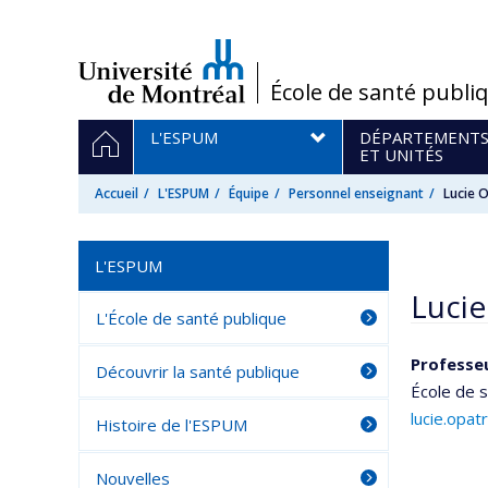
Passer
au
contenu
/
École de santé publi
Navigation
ACCUEIL
L'ESPUM
DÉPARTEMENT
principale
ET UNITÉS
Accueil
L'ESPUM
Équipe
Personnel enseignant
Lucie 
L'ESPUM
Lucie
L'École de santé publique
Professe
Découvrir la santé publique
École de s
lucie.opa
Histoire de l'ESPUM
Nouvelles