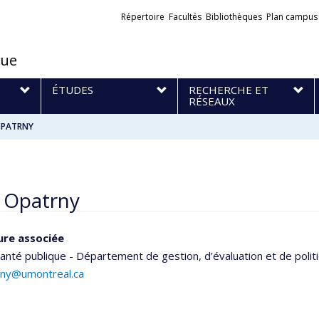
Liens
Répertoire
Facultés
Bibliothèques
Plan campus
externes
que
S
ÉTUDES
RECHERCHE ET
RÉSEAUX
OPATRNY
 Opatrny
ure associée
anté publique - Département de gestion, d’évaluation et de polit
trny@umontreal.ca