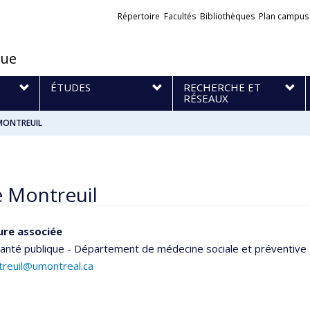
Liens
Répertoire
Facultés
Bibliothèques
Plan campus
externes
que
S
ÉTUDES
RECHERCHE ET
RÉSEAUX
MONTREUIL
 Montreuil
ure associée
santé publique - Département de médecine sociale et préventive
treuil@umontreal.ca