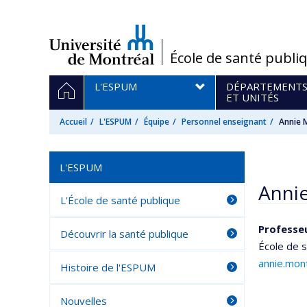
Passer
au
contenu
/
École de santé publi
Navigation
ACCUEIL
L'ESPUM
DÉPARTEMENT
principale
ET UNITÉS
Accueil
L'ESPUM
Équipe
Personnel enseignant
Annie 
L'ESPUM
Annie
L'École de santé publique
Professe
Découvrir la santé publique
École de 
annie.mon
Histoire de l'ESPUM
Nouvelles