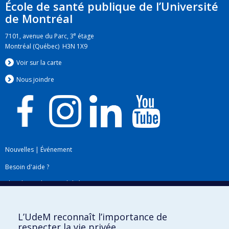
École de santé publique de l’Université
de Montréal
e
7101, avenue du Parc, 3
étage
Montréal (Québec) H3N 1X9
Voir sur la carte
Nous jo
i
ndre
Nouvelles
|
Événement
Besoin d'aide ?
Plan du site
|
Accessibilité
Signaler une erreur
L’UdeM reconnaît l’importance de
respecter la vie privée