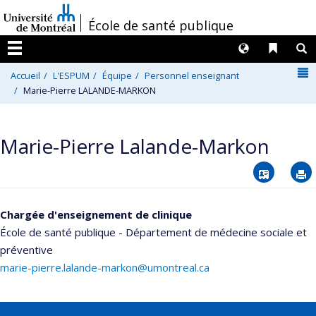
Passer
/
École de santé publique
au
contenu
Langues
Liens 
R
Menu
N
Accueil
L'ESPUM
Équipe
Personnel enseignant
Marie-Pierre LALANDE-MARKON
Marie-Pierre Lalande-Markon
Vcard
Chargée d'enseignement de clinique
École de santé publique - Département de médecine sociale et
préventive
marie-pierre.lalande-markon@umontreal.ca