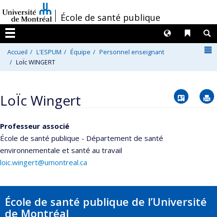
Passer
/
École de santé publique
au
contenu
Langues
Liens 
R
Menu
N
Accueil
L'ESPUM
Équipe
Personnel enseignant
LoÏc WINGERT
Vcard
LoÏc Wingert
Professeur associé
École de santé publique - Département de santé
environnementale et santé au travail
loic.wingert@umontreal.ca
École de santé publique de l’Université
de Montréal