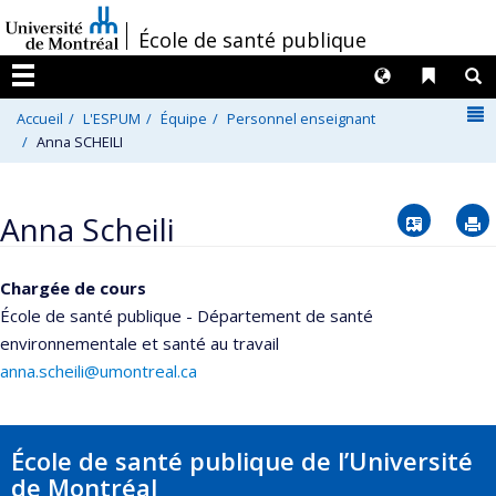
Passer
/
École de santé publique
au
contenu
Langues
Liens 
R
Menu
N
Accueil
L'ESPUM
Équipe
Personnel enseignant
Anna SCHEILI
Vcard
Anna Scheili
Chargée de cours
École de santé publique - Département de santé
environnementale et santé au travail
anna.scheili@umontreal.ca
École de santé publique de l’Université
de Montréal