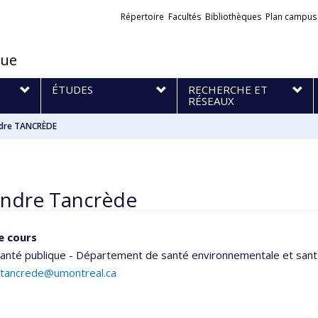
Liens
Répertoire
Facultés
Bibliothèques
Plan campus
externes
que
S
ÉTUDES
RECHERCHE ET
RÉSEAUX
dre TANCRÈDE
andre Tancrède
e cours
santé publique - Département de santé environnementale et santé
.tancrede@umontreal.ca