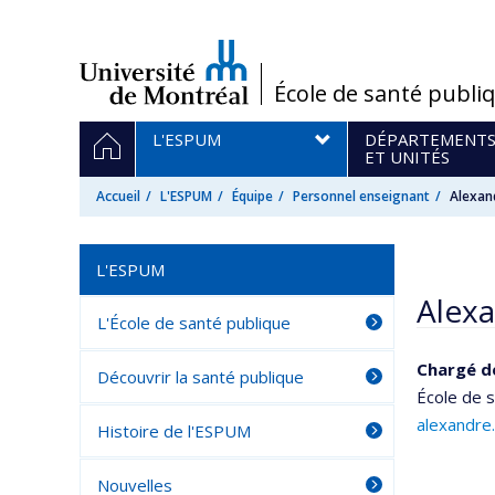
Passer
au
contenu
/
École de santé publi
Navigation
ACCUEIL
L'ESPUM
DÉPARTEMENT
principale
ET UNITÉS
Accueil
L'ESPUM
Équipe
Personnel enseignant
Alexan
L'ESPUM
Alex
L'École de santé publique
Chargé d
Découvrir la santé publique
École de 
alexandre
Histoire de l'ESPUM
Nouvelles