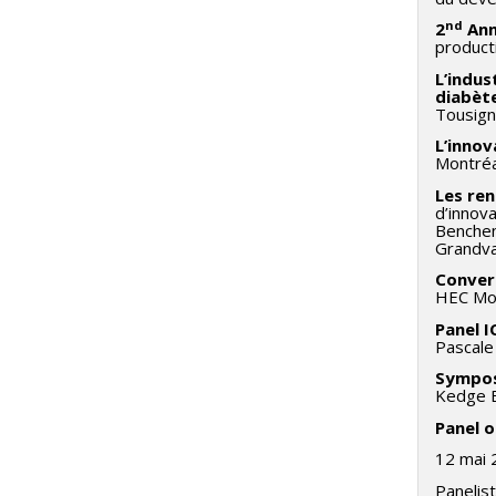
nd
2
Ann
producti
L’indus
diabèt
Tousign
L’innov
Montréa
Les re
d’innov
Benchent
Grandva
Conver
HEC Mon
Panel I
Pascale
Sympos
Kedge Bu
Panel 
12 mai 
Panelis