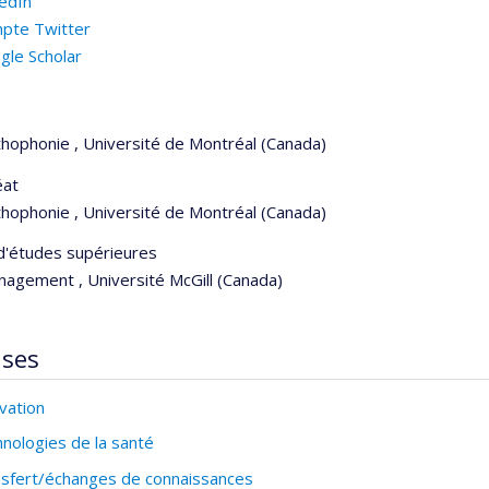
kedIn
pte Twitter
gle Scholar
thophonie , Université de Montréal (Canada)
éat
thophonie , Université de Montréal (Canada)
 d'études supérieures
nagement , Université McGill (Canada)
ises
vation
nologies de la santé
sfert/échanges de connaissances