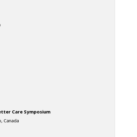
a
Better Care Symposium
o, Canada