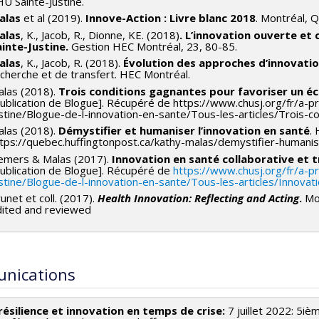
U Sainte-Justine.
alas
et al (2019).
Innove-Action : Livre blanc 2018
. Montréal, 
alas
, K., Jacob, R., Dionne, KE. (2018)
. L’innovation ouverte et
inte-Justine.
Gestion HEC Montréal, 23, 80-85.
alas
, K., Jacob, R. (2018).
Évolution des approches d’innovatio
cherche et de transfert. HEC Montréal.
las (2018).
Trois conditions gagnantes pour favoriser un é
ublication de Blogue]. Récupéré de https://www.chusj.org/fr/a-
stine/Blogue-de-l-innovation-en-sante/Tous-les-articles/Trois-
las (2018).
Démystifier et humaniser l’innovation en santé
.
tps://quebec.huffingtonpost.ca/kathy-malas/demystifier-human
emers & Malas (2017).
Innovation en santé collaborative et t
ublication de Blogue]. Récupéré de
https://www.chusj.org/fr/a-p
stine/Blogue-de-l-innovation-en-sante/Tous-les-articles/Innovat
unet et coll. (2017).
Health Innovation: Reflecting and Acting
.
Mon
dited and reviewed
nications
résilience et innovation en temps de crise:
7 juillet 2022: 5