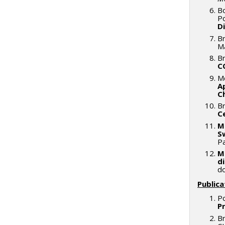
B
P
D
Br
M
Br
CO
Mc
A
C
Br
C
M
S
Pa
M
d
d
Publica
Po
P
B