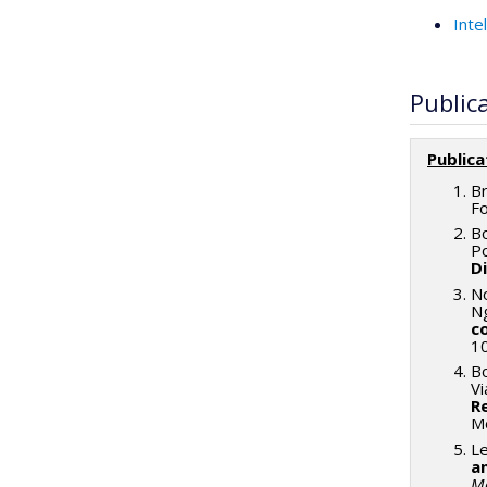
Intel
Public
Publica
Br
F
B
P
D
N
N
c
1
Bo
Vi
R
Me
Le
a
M