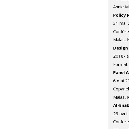
Annie M
Polic
31 mai 
Confére
Malas, 
De
2018- a
Formatr
Pan
6 mai 2
Copanel
Malas, 
AI-Ena
29 avri
Confere