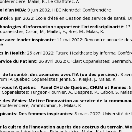
nférencière; Malas, K., Le Chaffotec, A
el d’un MBA:
9 juin 2002, HEC Montréal: Conférencière
anté:
9 juin 2022: École d’été en Gestion des service de santé, U
hnologies d’information supportent l’interdisciplinarité:
13 
opanelistes; Caron, M., Maillet, E., Brel, M., Malas, K.
e avec leader inspirante:
11 mai 2022: Rencontre annuelle des
le
s in Health:
25 avril 2022: Future Healthcare by Informa; Confér
ervice du Patient;
26 avril 2022: C+Clair: Copanelistes: Benrimoh, D
 de la santé : des avancées avec l’IA (ou des percées) :
8 avr
rum IA Québec; Copanelistes; Jenna, S., Kleijka, J., Malas, K
-vous IA Québec | Panel CHU de Québec, CHUM et Rennes:
6
 Copanelistes; Turgeon-Fournier, A., Despres, P., Cabon, S, Malas
 des Génies: Mettre l’innovation au service de la communa
 Conférencière; Zimmlichman, E, Malas, K
spirants: Des femmes inspirantes:
8 mars 2022: Université de M
er la cultre de l’innovation auprès des acetrus du terrain. W
loppement des leaders; Présentratrice; Malas, K et Jacob, R