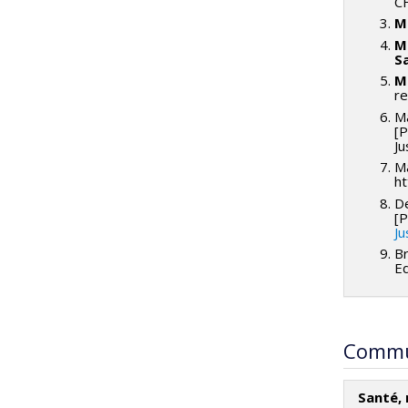
CH
M
M
Sa
M
re
Ma
[P
Ju
Ma
ht
D
[P
Ju
Br
E
Commu
Santé, 