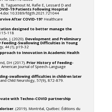
é B, Taguemout M, Rafie E, Lessard D and
VID-19 Patients Following Hospital
44.doi: 10.3389/fdgth.2021.721044
urvive After COVID-19?
Healthcare
ization designed to better manage the
 115-118
ude, J. (2020).
Development and Preliminary
fy Feeding-Swallowing
Difficulties in Young
y, 44 (1)
, p19-32
Approach to Innovation in Academic Health
rland, DH (2017).
Prior History of Feeding-
. American Journal of Speech-Language
ding-swallowing difficulties in children later
nd Child Neurology, 57(9), 872-879.
vate with Techno-COVID partnership
aloriser
. (2019). Montréal, Québec: Éditions du