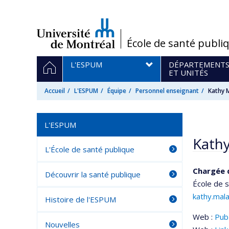
Passer
au
contenu
/
École de santé publi
Navigation
ACCUEIL
L'ESPUM
DÉPARTEMENT
principale
ET UNITÉS
Accueil
L'ESPUM
Équipe
Personnel enseignant
Kathy 
L'ESPUM
Kath
L'École de santé publique
Chargée 
Découvrir la santé publique
École de s
kathy.mal
Histoire de l'ESPUM
Web :
Pu
Nouvelles