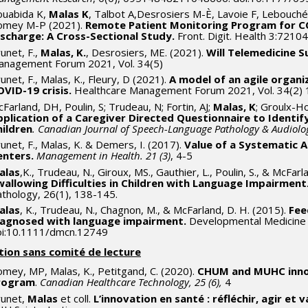
ouabida K,
Malas K
, Talbot A,Desrosiers M-È, Lavoie F, Lebouch
omey M-P (2021).
Remote Patient Monitoring Program for CO
ischarge: A Cross-Sectional Study.
Front. Digit. Health 3:7210
unet, F.,
Malas, K.
, Desrosiers, ME. (2021).
Will Telemedicine S
anagement Forum 2021, Vol. 34(5)
unet, F., Malas, K., Fleury, D (2021).
A model of an agile organ
VID-19 crisis.
Healthcare Management Forum 2021, Vol. 34(2)
Farland, DH, Poulin, S; Trudeau, N; Fortin, AJ;
Malas, K
; Groulx-Ho
pplication of a Caregiver Directed Questionnaire to Identi
hildren
.
Canadian Journal of Speech-Language Pathology & Audiolog
unet, F., Malas, K. & Demers, I. (2017).
Value of a Systematic 
enters.
Management in Health. 21 (3)
, 4-5
alas
,K., Trudeau, N., Giroux, MS., Gauthier, L., Poulin, S., & McFa
wallowing Difficulties in Children with Language Impairment
thology, 26(1), 138-145.
alas
, K., Trudeau, N., Chagnon, M., & McFarland, D. H. (2015).
Fee
iagnosed with language impairment.
Developmental Medicine a
oi:10.1111/dmcn.12749
tion sans comité de lecture
mey, MP, Malas, K., Petitgand, C. (2020).
CHUM and MUHC inno
rogram
.
Canadian Healthcare Technology, 25 (6),
4
runet,
Malas
et coll.
L’innovation en santé : réfléchir, agir et v