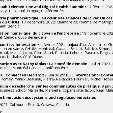
ual: Telemedicine and Digital Health Summit :
17 février 202
vity, Uniglobal, Prague; Conférencière
trie pharmaceutique : au cœur des sciences de la vie: Un cas
e du CHUM:
13 décembre 2022: Chambre de commerce métropolita
ant, Benoit
ation numérique, du citoyen à l’entreprise :
18 novembre 2021
l, Canada; Coconférencière
ncontres Innovation + :
février 2021- aujourd’hui; Animatrice:
ation en santé, CHUM, Montréal, Canada; Brunet, Fabrice, Simon, L
ouf, Manaf, Jacob, Réal, Garel, Patricia, Lehoux, Pascale, Regis, C
ux, Nathalie, Côté Diane.
sation avec Kathy Malas : La santé de demain:
1 juillet 2021
tréal, Montréal Canada; Conférencière
CC: Connected Health: 23 juin 2021: IEEE International Con
 Pomey, Yanick Beaulieu, Pierre-Alexandre Fournier, Michel Hébe
ium de recherche sur les communautés de pratique:
9 jui
siness School Marseille, Marseille; Copaneliste; Jacob, Réal, Mala
on Innovation ecosystems and regulated industries
2021: Colloque 4Point0, Ottawa, Canada
te