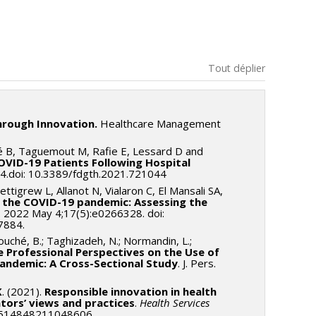
Tout déplier
hrough Innovation.
Healthcare Management
hé B, Taguemout M, Rafie E, Lessard D and
VID-19 Patients Following Hospital
44.doi: 10.3389/fdgth.2021.721044
ettigrew L, Allanot N, Vialaron C, El Mansali SA,
ng the COVID-19 pandemic: Assessing the
. 2022 May 4;17(5):e0266328. doi:
7884.
bouché, B.; Taghizadeh, N.; Normandin, L.;
 Professional Perspectives on the Use of
andemic: A Cross-Sectional Study
. J. Pers.
K
. (2021).
Responsible innovation in health
ators’ views and practices
.
Health Services
09514848211048606