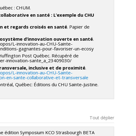
Québec : CHUM.
 collaborative en santé : L’exemple du CHU
n et regards croisés en santé
. Papier de
cosystème d’innovation ouverte en santé
.
propos/L-innovation-au-CHU-Sainte-
conditions-gagnantes-pour-favoriser-un-ecosy
 Huffington Post Québec. Récupéré de
iser-innovation-sante_a_23409030/
ransversale, inclusive et de proximité
.
ropos/L-innovation-au-CHU-Sainte-
ion-en-sante-collaborative-et-transversale
tréal, Québec: Éditions du CHU Sainte-Justine.
Tout déplier
ième édition Symposium KCO Strasbourgh BETA