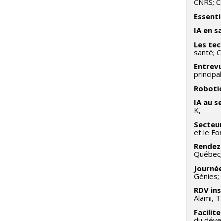
CNRS; Co
Essenti
IA en s
Les tec
santé; C
Entrevu
principa
Robotic
IA au s
K,
Secteur
et le Fo
Rendez
Québec;
Journée
Génies;
RDV in
Alami, T
Facilit
du déve