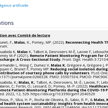
ligence artificielle
ations
tion avec Comité de lecture
unet, F.,
Malas
, K., Pomey, MP. (2022).
Reconnecting Health T
orum.
ouabida K,
Malas
K, Talbot A, Desrosiers M-È, Lavoie F, Lebouc
omey M-P (2021).
Remote Patient Monitoring Program for CO
ischarge: A Cross-Sectional Study.
Front. Digit. Health 3:7210
ormandin L, Wong C, Dumez V,
Malas K
, Grégoire A, Grégoire J, P
guyen C, Brunet F, Pomey MP.
Reducing social isolation duri
ontribution of courtesy phone calls by volunteers
. PLoS One
0.1371/journal.pone.0266328. PMID: 35507534; PMCID: PMC906
uabida, K.;
Malas, K.
; Talbot, A.; Desrosiers, M.-È.; Lavoie, F.; Le
alaron, C.; Fortin, O.; Lessard, D.; Pomey, M.-P. (2022).
Healthcare
emote Patient-Monitoring Platforms during the COVID-19 P
d. 2022, 12, 529. https://doi.org/10.3390/jpm12040529
houx, P., Silva, H. P., Rocha de Oliveira, R., Sabio, R. P., &
Malas, 
nd health system sustainability: Insights from health innov
anagement Research
, 0(0), 09514848211048606. doi:10.1177/