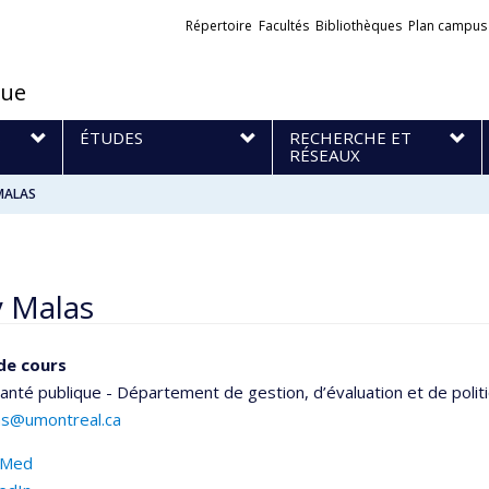
Liens
Répertoire
Facultés
Bibliothèques
Plan campus
externes
que
S
ÉTUDES
RECHERCHE ET
RÉSEAUX
MALAS
y Malas
de cours
anté publique - Département de gestion, d’évaluation et de polit
as@umontreal.ca
bMed