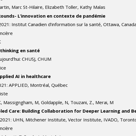
artin, Marc St-Hilaire, Elizabeth Toller, Kathy Malas
y Rounds- L’innovation en contexte de pandémie
2021: Institut Canadien d’information sur la santé, Ottawa, Canad
ncière
K
sign thinking en santé
ujourd’hui: CHUSJ, CHUM
ice
el Applied AI in healthcare
021: APPLIED, Montréal, Québec
iste
K, Massigngham, M, Goldapple, N, Touzani, Z., Merai, M
bled Care: Building Collaboration for Deeper Learning and 
l 2021: UHN, Mitchener Institute, Vector Institute, IVADO, Toront
ncière